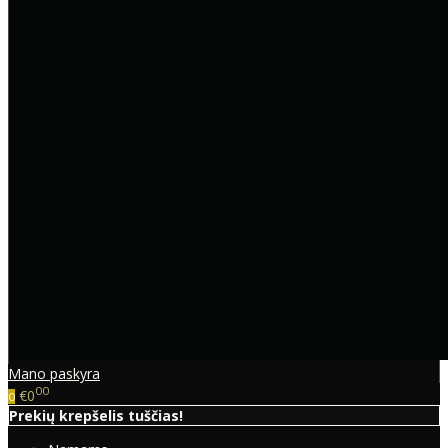
Mano paskyra
00
€0
0
Prekių krepšelis tuščias!