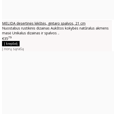
MELIDA desertinės lėkštės, gintaro spalvos, 21 cm
Nuostabus rustikinis dizainas Aukštos kokybės natūralus akmens
masė Unikalus dizainas ir spalvos ..
79
€35
Į norų sąrašą