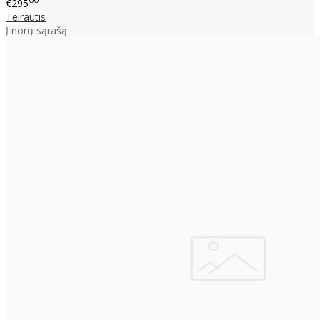
€295
Teirautis
Į norų sąrašą