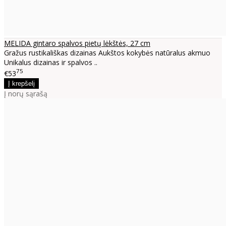
MELIDA gintaro spalvos pietų lėkštės, 27 cm
Gražus rustikališkas dizainas Aukštos kokybės natūralus akmuo
Unikalus dizainas ir spalvos ..
75
€53
Į norų sąrašą