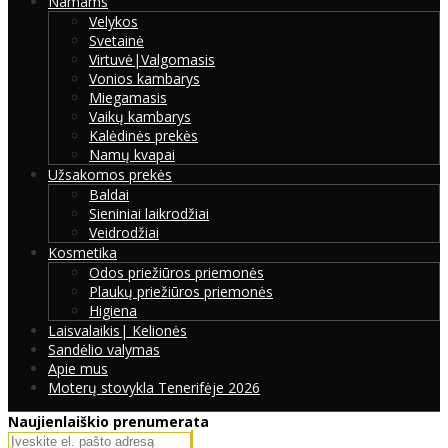
Namams
Velykos
Svetainė
Virtuvė|Valgomasis
Vonios kambarys
Miegamasis
Vaikų kambarys
Kalėdinės prekės
Namų kvapai
Užsakomos prekės
Baldai
Sieniniai laikrodžiai
Veidrodžiai
Kosmetika
Odos priežiūros priemonės
Plaukų priežiūros priemonės
Higiena
Laisvalaikis| Kelionės
Sandėlio valymas
Apie mus
Moterų stovykla Tenerifėje 2026
Naujienlaiškio prenumerata