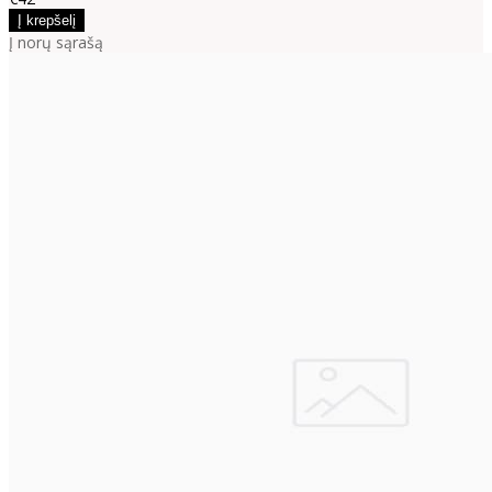
Į norų sąrašą