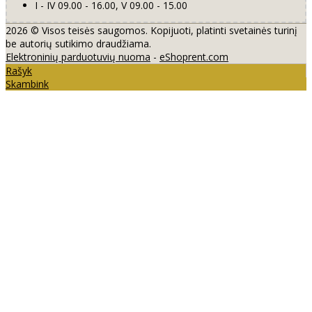
I - IV 09.00 - 16.00, V 09.00 - 15.00
2026 © Visos teisės saugomos. Kopijuoti, platinti svetainės turinį
be autorių sutikimo draudžiama.
Elektroninių parduotuvių nuoma
-
eShoprent.com
Rašyk
Skambink