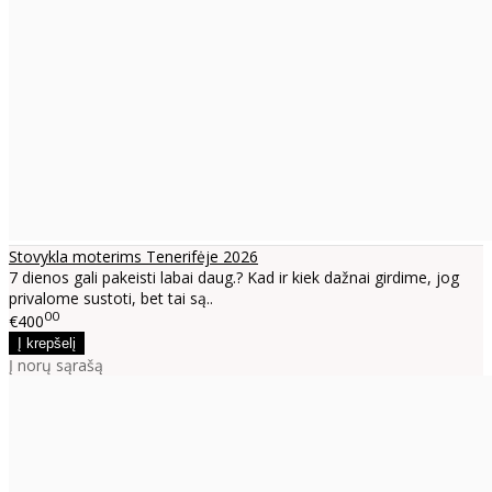
Stovykla moterims Tenerifėje 2026
7 dienos gali pakeisti labai daug.? Kad ir kiek dažnai girdime, jog
privalome sustoti, bet tai są..
00
€400
Į norų sąrašą