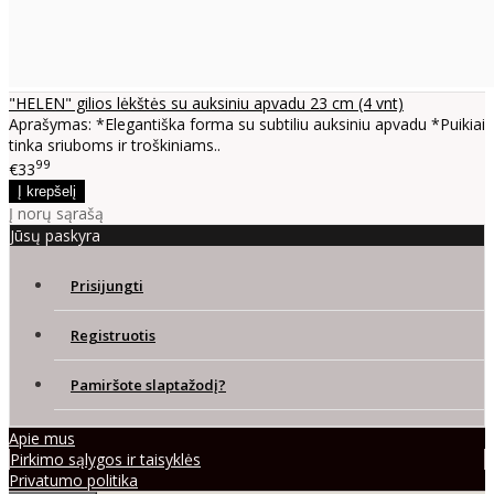
"HELEN" gilios lėkštės su auksiniu apvadu 23 cm (4 vnt)
Aprašymas: *Elegantiška forma su subtiliu auksiniu apvadu *Puikiai
tinka sriuboms ir troškiniams..
99
€33
Į norų sąrašą
Jūsų paskyra
Prisijungti
Registruotis
Pamiršote slaptažodį?
Apie mus
Pirkimo sąlygos ir taisyklės
Privatumo politika