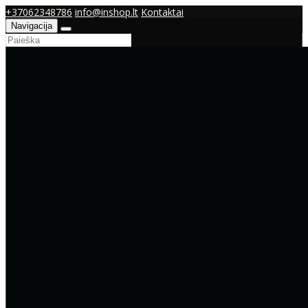
+37062348786
info@inshop.lt
Kontaktai
Navigacija