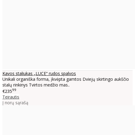
Kavos staliukas „LUCE“ rudos spalvos
Unikali organiška forma, įkvėpta gamtos Dviejų skirtingo aukščio
stalų rinkinys Tvirtos medžio mas..
99
€235
Teirautis
Į norų sąrašą