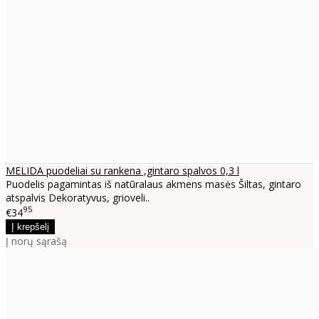
MELIDA puodeliai su rankena ,gintaro spalvos 0,3 l
Puodelis pagamintas iš natūralaus akmens masės Šiltas, gintaro
atspalvis Dekoratyvus, grioveli..
95
€34
Į norų sąrašą