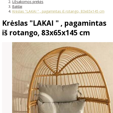
Užsakomos prekės
Baldai
Krėslas "LAKAI " , pagamintas iš rotango, 83x65x145 cm
Krėslas "LAKAI " , pagamintas
iš rotango, 83x65x145 cm