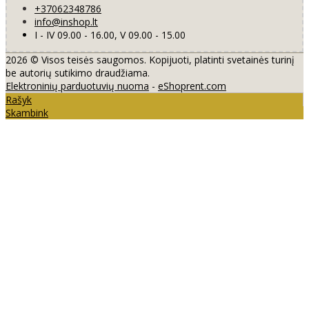
+37062348786
info@inshop.lt
I - IV 09.00 - 16.00, V 09.00 - 15.00
2026 © Visos teisės saugomos. Kopijuoti, platinti svetainės turinį
be autorių sutikimo draudžiama.
Elektroninių parduotuvių nuoma
-
eShoprent.com
Rašyk
Skambink