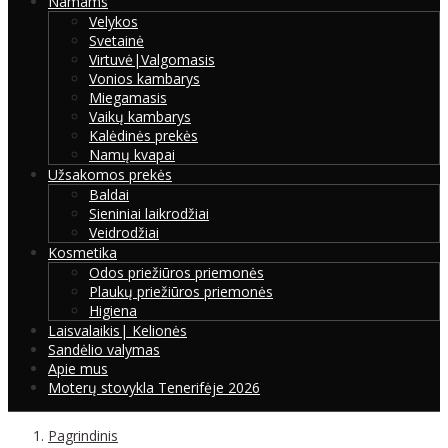
Namams
Velykos
Svetainė
Virtuvė|Valgomasis
Vonios kambarys
Miegamasis
Vaikų kambarys
Kalėdinės prekės
Namų kvapai
Užsakomos prekės
Baldai
Sieniniai laikrodžiai
Veidrodžiai
Kosmetika
Odos priežiūros priemonės
Plaukų priežiūros priemonės
Higiena
Laisvalaikis| Kelionės
Sandėlio valymas
Apie mus
Moterų stovykla Tenerifėje 2026
Pagrindinis