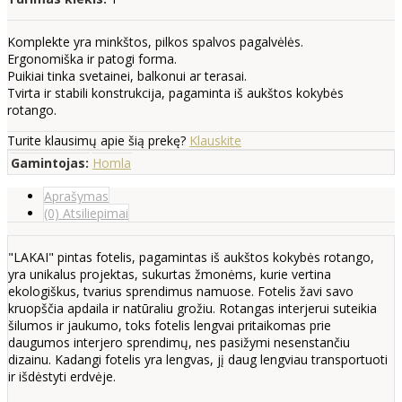
Komplekte yra minkštos, pilkos spalvos pagalvėlės.
Ergonomiška ir patogi forma.
Puikiai tinka svetainei, balkonui ar terasai.
Tvirta ir stabili konstrukcija, pagaminta iš aukštos kokybės
rotango.
Turite klausimų apie šią prekę?
Klauskite
Gamintojas:
Homla
Aprašymas
(0) Atsiliepimai
"LAKAI" pintas fotelis, pagamintas iš aukštos kokybės rotango,
yra unikalus projektas, sukurtas žmonėms, kurie vertina
ekologiškus, tvarius sprendimus namuose. Fotelis žavi savo
kruopščia apdaila ir natūraliu grožiu. Rotangas interjerui suteikia
šilumos ir jaukumo, toks fotelis lengvai pritaikomas prie
daugumos interjero sprendimų, nes pasižymi nesenstančiu
dizainu. Kadangi fotelis yra lengvas, jį daug lengviau transportuoti
ir išdėstyti erdvėje.