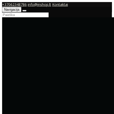
+37062348786
info@inshop.lt
Kontaktai
Navigacija