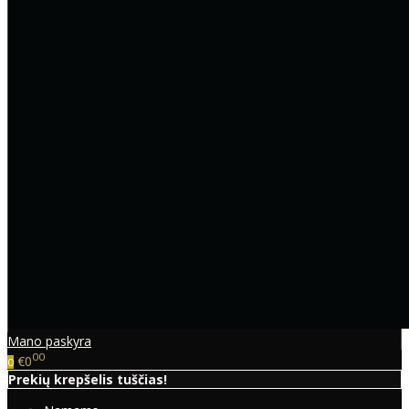
Mano paskyra
00
€0
0
Prekių krepšelis tuščias!