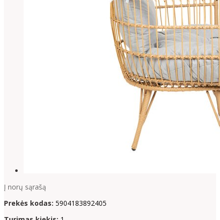
Į norų sąrašą
Prekės kodas:
5904183892405
Turimas kiekis:
1