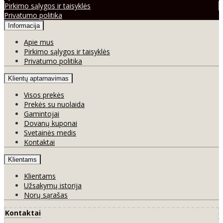
Pirkimo sąlygos ir taisyklės
Privatumo politika
Informacija
Apie mus
Pirkimo sąlygos ir taisyklės
Privatumo politika
Klientų aptarnavimas
Visos prekės
Prekės su nuolaida
Gamintojai
Dovanų kuponai
Svetainės medis
Kontaktai
Klientams
Klientams
Užsakymų istorija
Norų sąrašas
Kontaktai