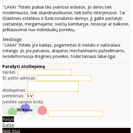
"LAKAI "fotelis puikiai tiks įvairiose erdvėse, jis derės tiek
moderniuose, tiek skandinaviškuose, tiek boho interjeruose. Tai
išskirtinės estetikos ir funkcionalumo derinys. Jį galite pastatyti
svetainėje, miegamajame, svečių kambaryje, terasoje ar balkone,
priklausomai nuo individualių poreikių.
Medžiaga:
"LAKAI" fotelis yra baldas, pagamintas iš metalo ir natūralaus
rotango. Jis yra patvarus, atsparus mechaniniams pažeidimams,
nesideformuoja drėgmės poveikio, todėl tarnaus labai ilgai.
Parašyti atsiliepimą
Vardas:
El. pašto adresas:
Atsiliepimas:
Įvertinimas:
Įveskite saugos kodą:
Rašyti
Baldai
Apie mus