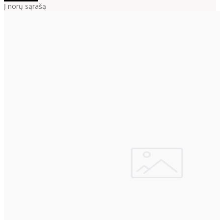
Į norų sąrašą