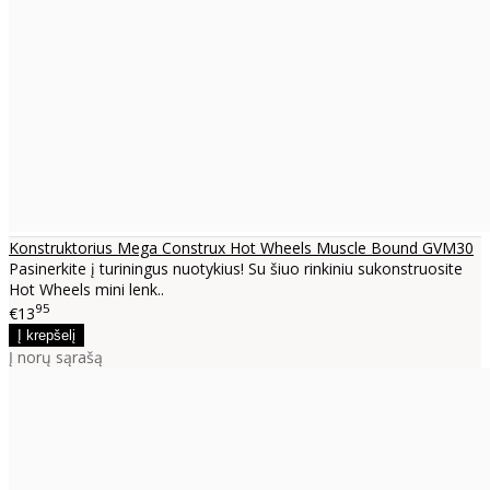
Konstruktorius Mega Construx Hot Wheels Muscle Bound GVM30
Pasinerkite į turiningus nuotykius! Su šiuo rinkiniu sukonstruosite
Hot Wheels mini lenk..
95
€13
Į norų sąrašą