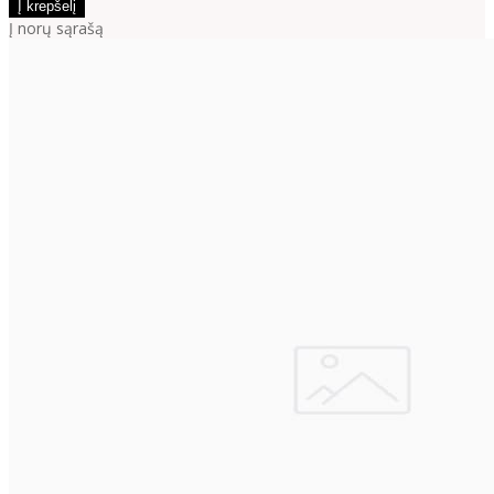
Į norų sąrašą