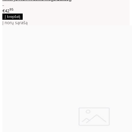
..
95
€42
Į norų sąrašą