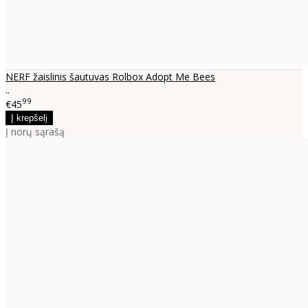
NERF žaislinis šautuvas Rolbox Adopt Me Bees
..
99
€45
Į norų sąrašą