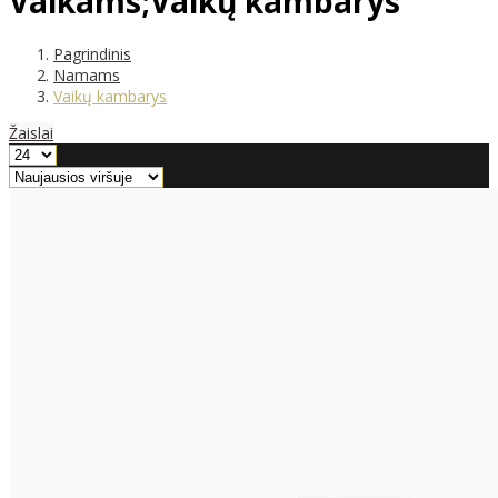
Vaikams;Vaikų kambarys
Pagrindinis
Namams
Vaikų kambarys
Žaislai