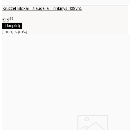
Kruzzel Blokai - šiaudeliai - rinkinys 408vnt.
..
99
€19
Į norų sąrašą