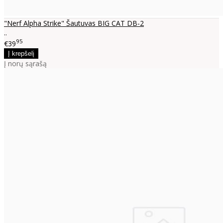
"Nerf Alpha Strike" Šautuvas BIG CAT DB-2
..
95
€39
Į norų sąrašą