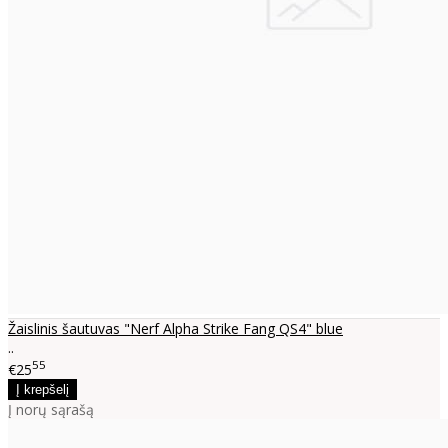
Žaislinis šautuvas "Nerf Alpha Strike Fang QS4" blue
..
55
€25
Į norų sąrašą