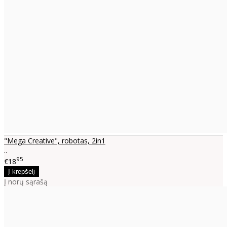
"Mega Creative", robotas, 2in1
..
95
€18
Į norų sąrašą