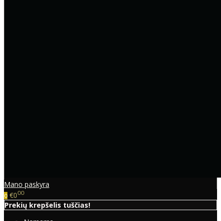
Mano paskyra
00
€0
0
Prekių krepšelis tuščias!