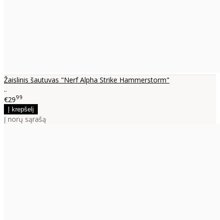
Žaislinis šautuvas "Nerf Alpha Strike Hammerstorm"
..
99
€29
Į norų sąrašą