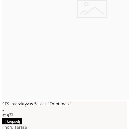
SES Interaktyvus žaislas "Emotimals"
..
95
€19
Į norų sąrašą