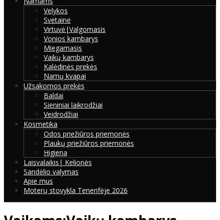
Namams
Velykos
Svetainė
Virtuvė|Valgomasis
Vonios kambarys
Miegamasis
Vaikų kambarys
Kalėdinės prekės
Namų kvapai
Užsakomos prekės
Baldai
Sieniniai laikrodžiai
Veidrodžiai
Kosmetika
Odos priežiūros priemonės
Plaukų priežiūros priemonės
Higiena
Laisvalaikis| Kelionės
Sandėlio valymas
Apie mus
Moterų stovykla Tenerifėje 2026