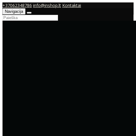
+37062348786
info@inshop.lt
Kontaktai
Navigacija