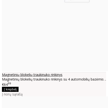
Magnetinių blokelių traukinuko rinkinys
Magnetinių blokelių traukinuko rinkinys su 4 automobilių bazėmis ..
99
€64
Į norų sąrašą