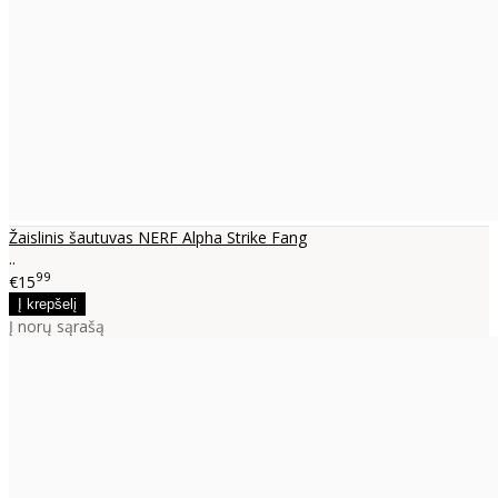
Žaislinis šautuvas NERF Alpha Strike Fang
..
99
€15
Į norų sąrašą