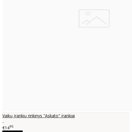
Vaikų įrankių rinkinys "Askato" įrankiai
..
95
€14