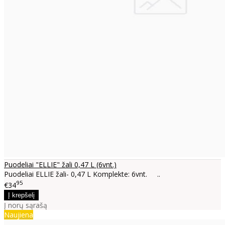
Puodeliai "ELLIE" žali 0,47 L (6vnt.)
Puodeliai ELLIE žali- 0,47 L Komplekte: 6vnt. ..
95
€34
Į norų sąrašą
Naujiena