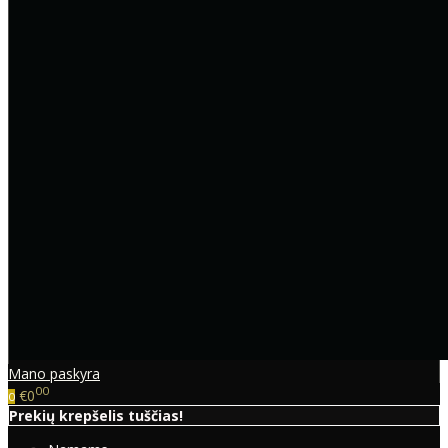
Mano paskyra
00
€0
0
Prekių krepšelis tuščias!