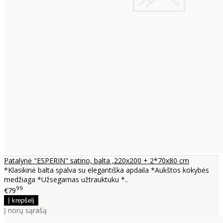
Patalynė "ESPERIN" satino, balta ,220x200 + 2*70x80 cm
*Klasikinė balta spalva su elegantiška apdaila *Aukštos kokybės
medžiaga *Užsegamas užtrauktuku *..
99
€79
Į norų sąrašą