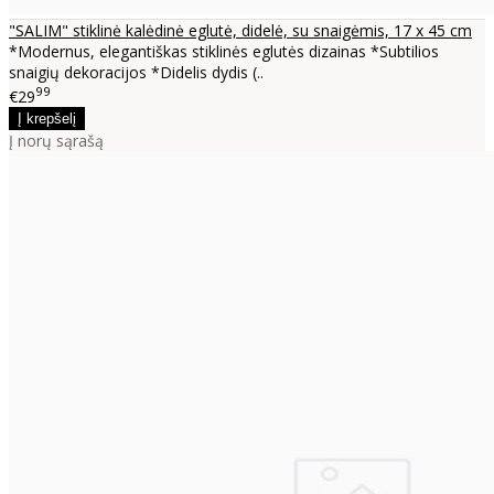
"SALIM" stiklinė kalėdinė eglutė, didelė, su snaigėmis, 17 x 45 cm
*Modernus, elegantiškas stiklinės eglutės dizainas *Subtilios
snaigių dekoracijos *Didelis dydis (..
99
€29
Į norų sąrašą