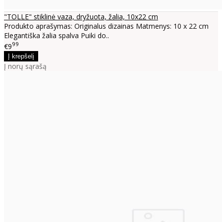
"TOLLE" stiklinė vaza, dryžuota, žalia, 10x22 cm
Produkto aprašymas: Originalus dizainas Matmenys: 10 x 22 cm
Elegantiška žalia spalva Puiki do..
99
€9
Į norų sąrašą