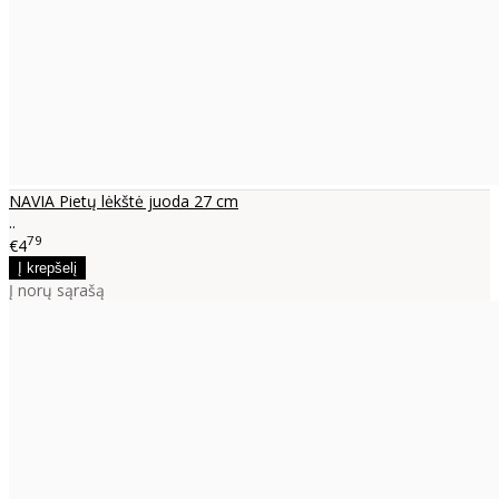
NAVIA Pietų lėkštė juoda 27 cm
..
79
€4
Į norų sąrašą