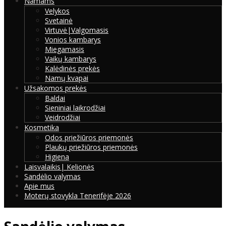
Namams
Velykos
Svetainė
Virtuvė|Valgomasis
Vonios kambarys
Miegamasis
Vaikų kambarys
Kalėdinės prekės
Namų kvapai
Užsakomos prekės
Baldai
Sieniniai laikrodžiai
Veidrodžiai
Kosmetika
Odos priežiūros priemonės
Plaukų priežiūros priemonės
Higiena
Laisvalaikis| Kelionės
Sandėlio valymas
Apie mus
Moterų stovykla Tenerifėje 2026