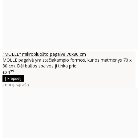
"MOLLE" mikropluošto pagalvė 70x80 cm
MOLLE pagalvė yra stačiakampio formos, kurios matmenys 70 x
80 cm. Dėl baltos spalvos ji tinka prie ..
99
€24
Į norų sąrašą