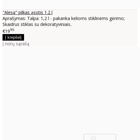
"Alesa" pilkas ąsotis 1.2 l
Aprašymas: Talpa: 1,2 l - pakanka kelioms stiklinėms gėrimo;
Skaidrus stiklas su dekoratyviniais..
95
€19
Į norų sąrašą