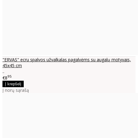
"ERVAS" ecru spalvos užvalkalas pagalvėms su augalų motyvais,
45x45 cm
..
95
€8
Į norų sąrašą