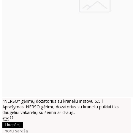
"NERSO" gėrimų dozatorius su kraneliu ir stovu 5,5 l
Aprašymas: NERSO gėrimų dozatorius su kraneliu puikiai tiks
daugeliui vakarėlių su šeima ar draug..
99
€29
Į norų sąrašą