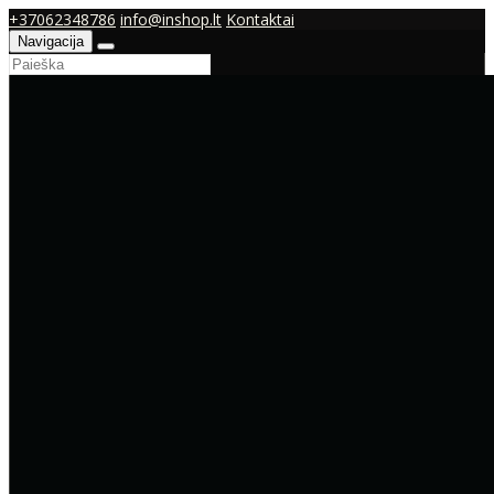
+37062348786
info@inshop.lt
Kontaktai
Navigacija