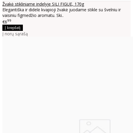
Žvakė stikliniame indelyje SILI FIGUE, 170g
Elegantiška ir didelė kvapioji žvakė juodame stikle su švelniu ir
vaisiniu figmedžio aromatu. Ski..
99
€6
Į norų sąrašą