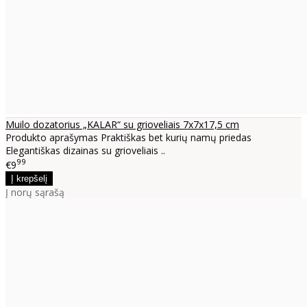
Muilo dozatorius „KALAR“ su grioveliais 7x7x17,5 cm
Produkto aprašymas Praktiškas bet kurių namų priedas
Elegantiškas dizainas su grioveliais ..
99
€9
Į norų sąrašą