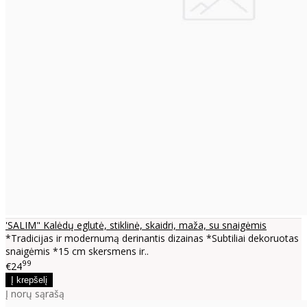
'SALIM" Kalėdų eglutė, stiklinė, skaidri, maža, su snaigėmis
*Tradicijas ir modernumą derinantis dizainas *Subtiliai dekoruotas
snaigėmis *15 cm skersmens ir..
99
€24
Į norų sąrašą