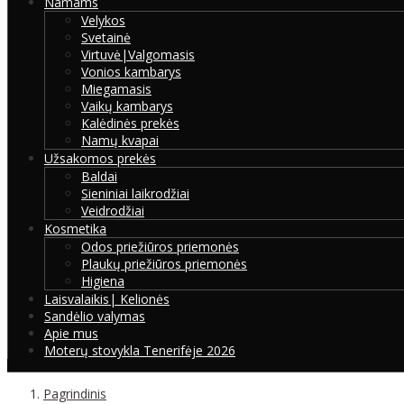
Namams
Velykos
Svetainė
Virtuvė|Valgomasis
Vonios kambarys
Miegamasis
Vaikų kambarys
Kalėdinės prekės
Namų kvapai
Užsakomos prekės
Baldai
Sieniniai laikrodžiai
Veidrodžiai
Kosmetika
Odos priežiūros priemonės
Plaukų priežiūros priemonės
Higiena
Laisvalaikis| Kelionės
Sandėlio valymas
Apie mus
Moterų stovykla Tenerifėje 2026
Pagrindinis