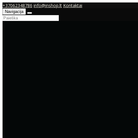
+37062348786
info@inshop.lt
Kontaktai
Navigacija