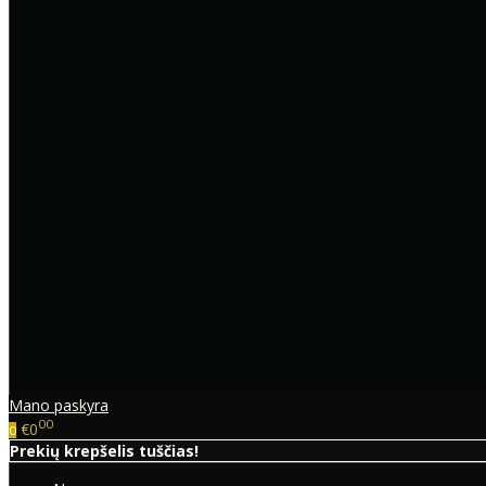
Mano paskyra
00
€0
0
Prekių krepšelis tuščias!