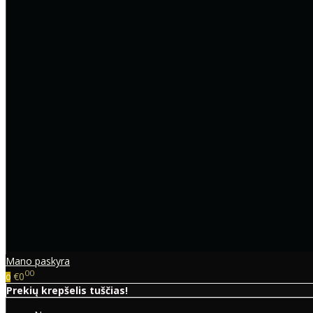
Mano paskyra
00
€0
0
Prekių krepšelis tuščias!