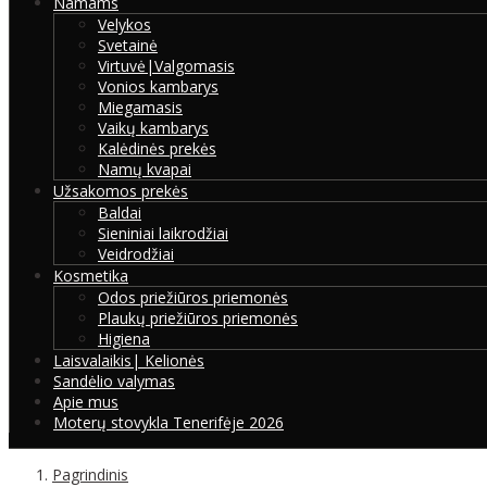
Namams
Velykos
Svetainė
Virtuvė|Valgomasis
Vonios kambarys
Miegamasis
Vaikų kambarys
Kalėdinės prekės
Namų kvapai
Užsakomos prekės
Baldai
Sieniniai laikrodžiai
Veidrodžiai
Kosmetika
Odos priežiūros priemonės
Plaukų priežiūros priemonės
Higiena
Laisvalaikis| Kelionės
Sandėlio valymas
Apie mus
Moterų stovykla Tenerifėje 2026
Pagrindinis