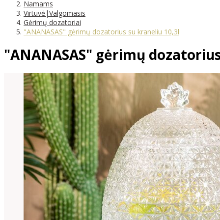
Namams
Virtuvė|Valgomasis
Gėrimų dozatoriai
"ANANASAS" gėrimų dozatorius su kraneliu 10,3l
"ANANASAS" gėrimų dozatorius 