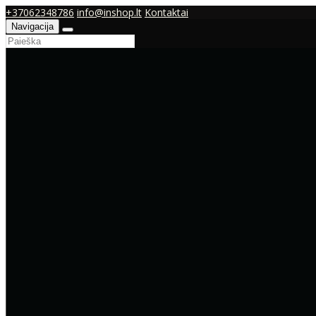
+37062348786
info@inshop.lt
Kontaktai
Navigacija