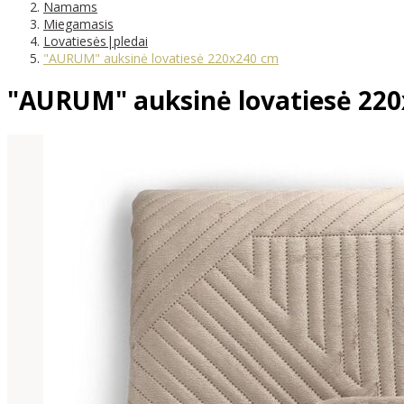
Namams
Miegamasis
Lovatiesės|pledai
"AURUM" auksinė lovatiesė 220x240 cm
"AURUM" auksinė lovatiesė 22