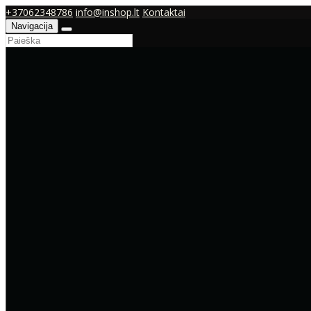
+37062348786
info@inshop.lt
Kontaktai
Navigacija