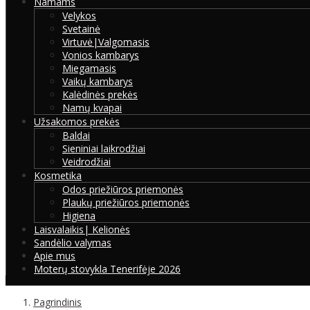
Namams
Velykos
Svetainė
Virtuvė|Valgomasis
Vonios kambarys
Miegamasis
Vaikų kambarys
Kalėdinės prekės
Namų kvapai
Užsakomos prekės
Baldai
Sieniniai laikrodžiai
Veidrodžiai
Kosmetika
Odos priežiūros priemonės
Plaukų priežiūros priemonės
Higiena
Laisvalaikis| Kelionės
Sandėlio valymas
Apie mus
Moterų stovykla Tenerifėje 2026
Pagrindinis