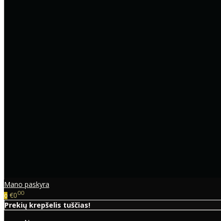
Mano paskyra
00
€0
0
Prekių krepšelis tuščias!