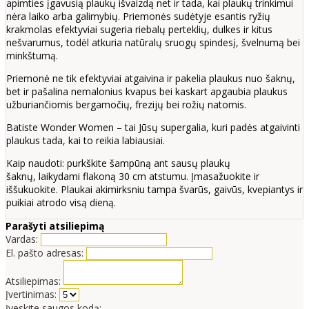
apimties įgavusią plaukų išvaizdą net ir tada, kai plaukų trinkimui
nėra laiko arba galimybių. Priemonės sudėtyje esantis ryžių
krakmolas efektyviai sugeria riebalų perteklių, dulkes ir kitus
nešvarumus, todėl atkuria natūralų sruogų spindesį, švelnumą bei
minkštumą.
Priemonė ne tik efektyviai atgaivina ir pakelia plaukus nuo šaknų,
bet ir pašalina nemalonius kvapus bei kaskart apgaubia plaukus
užburiančiomis bergamočių, frezijų bei rožių natomis.
Batiste Wonder Women
– tai Jūsų supergalia, kuri padės atgaivinti
plaukus tada, kai to reikia labiausiai.
Kaip naudoti: purkškite šampūną ant sausų plaukų
šaknų,
laikydami flakoną 30 cm atstumu. Į
masažuokite ir
iššukuokite. Plaukai akimirksniu tampa švarūs, gaivūs, kvepiantys ir
puikiai atrodo visą dieną.
Parašyti atsiliepimą
Vardas:
El. pašto adresas:
Atsiliepimas:
Įvertinimas:
Įveskite saugos kodą: