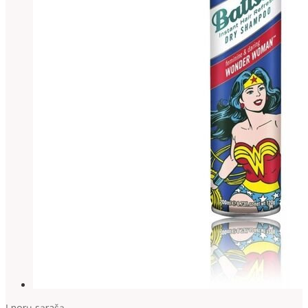
Į norų sąrašą