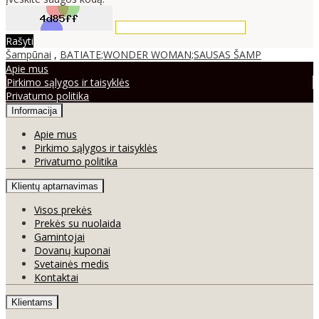
Rašyti
Šampūnai
,
BATIATE;WONDER WOMAN;SAUSAS ŠAMP
Apie mus
Pirkimo sąlygos ir taisyklės
Privatumo politika
Informacija
Apie mus
Pirkimo sąlygos ir taisyklės
Privatumo politika
Klientų aptarnavimas
Visos prekės
Prekės su nuolaida
Gamintojai
Dovanų kuponai
Svetainės medis
Kontaktai
Klientams