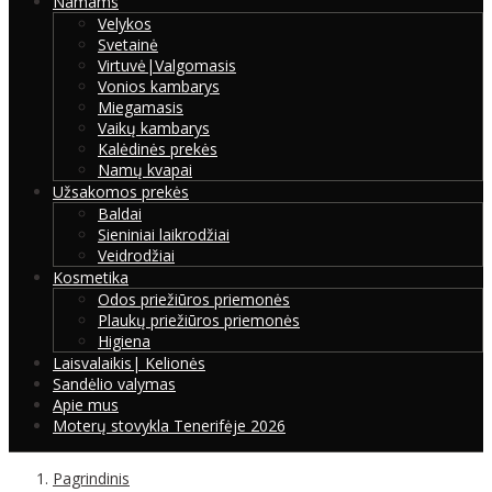
Namams
Velykos
Svetainė
Virtuvė|Valgomasis
Vonios kambarys
Miegamasis
Vaikų kambarys
Kalėdinės prekės
Namų kvapai
Užsakomos prekės
Baldai
Sieniniai laikrodžiai
Veidrodžiai
Kosmetika
Odos priežiūros priemonės
Plaukų priežiūros priemonės
Higiena
Laisvalaikis| Kelionės
Sandėlio valymas
Apie mus
Moterų stovykla Tenerifėje 2026
Pagrindinis