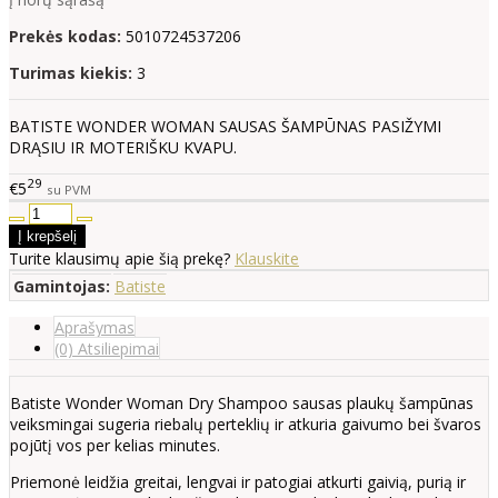
Prekės kodas:
5010724537206
Turimas kiekis:
3
BATISTE WONDER WOMAN SAUSAS ŠAMPŪNAS PASIŽYMI
DRĄSIU IR MOTERIŠKU KVAPU.
29
€5
su PVM
Turite klausimų apie šią prekę?
Klauskite
Gamintojas:
Batiste
Aprašymas
(0) Atsiliepimai
Batiste Wonder Woman Dry Shampoo
sausas plaukų šampūnas
veiksmingai sugeria riebalų perteklių ir atkuria gaivumo bei švaros
pojūtį vos per kelias minutes.
Priemonė leidžia greitai, lengvai ir patogiai atkurti gaivią, purią ir