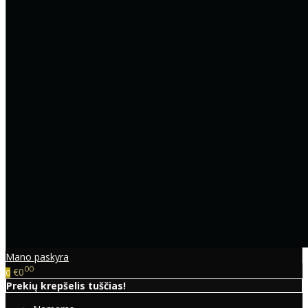
Mano paskyra
00
€0
0
Prekių krepšelis tuščias!