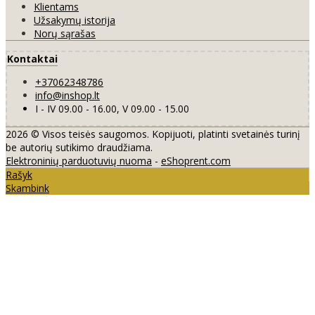
Klientams
Užsakymų istorija
Norų sąrašas
Kontaktai
+37062348786
info@inshop.lt
I - IV 09.00 - 16.00, V 09.00 - 15.00
2026 © Visos teisės saugomos. Kopijuoti, platinti svetainės turinį
be autorių sutikimo draudžiama.
Elektroninių parduotuvių nuoma
-
eShoprent.com
Rašyk
Skambink