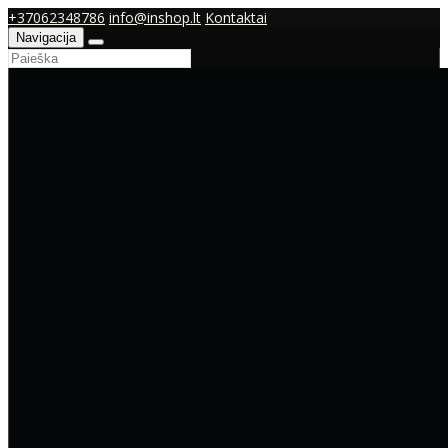
+37062348786
info@inshop.lt
Kontaktai
Navigacija