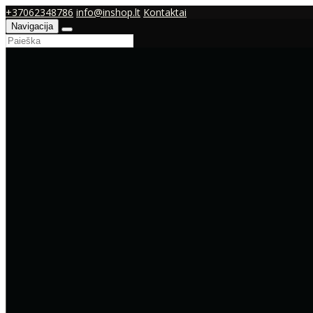
+37062348786
info@inshop.lt
Kontaktai
Navigacija