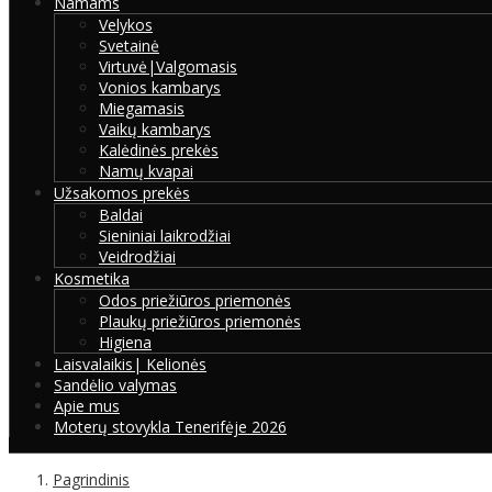
Namams
Velykos
Svetainė
Virtuvė|Valgomasis
Vonios kambarys
Miegamasis
Vaikų kambarys
Kalėdinės prekės
Namų kvapai
Užsakomos prekės
Baldai
Sieniniai laikrodžiai
Veidrodžiai
Kosmetika
Odos priežiūros priemonės
Plaukų priežiūros priemonės
Higiena
Laisvalaikis| Kelionės
Sandėlio valymas
Apie mus
Moterų stovykla Tenerifėje 2026
Pagrindinis