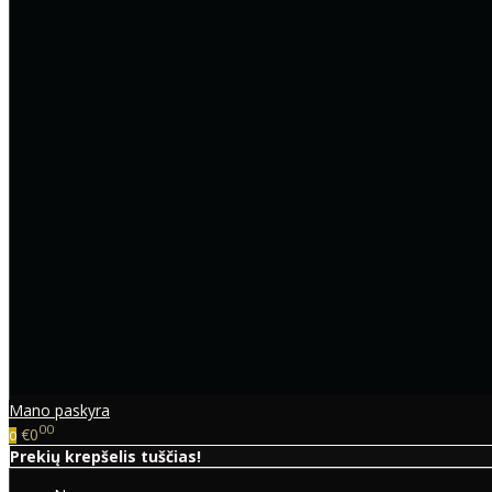
Mano paskyra
00
€0
0
Prekių krepšelis tuščias!