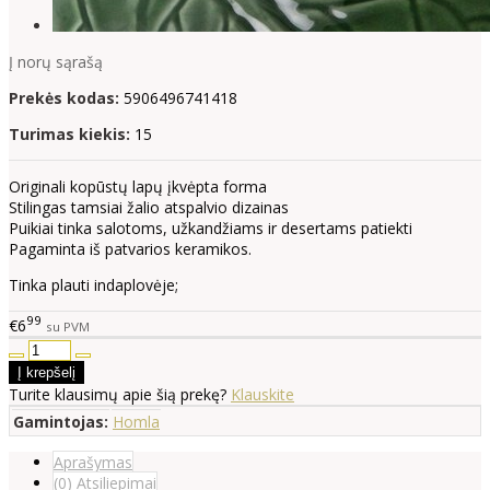
Į norų sąrašą
Prekės kodas:
5906496741418
Turimas kiekis:
15
Originali kopūstų lapų įkvėpta forma
Stilingas tamsiai žalio atspalvio dizainas
Puikiai tinka salotoms, užkandžiams ir desertams patiekti
Pagaminta iš patvarios keramikos.
Tinka plauti indaplovėje;
99
€6
su PVM
Turite klausimų apie šią prekę?
Klauskite
Gamintojas:
Homla
Aprašymas
(0) Atsiliepimai