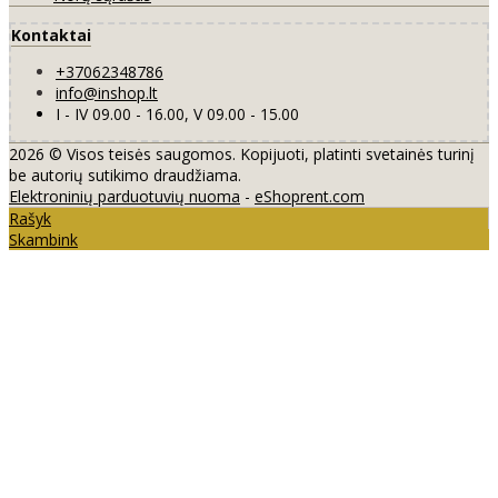
Kontaktai
+37062348786
info@inshop.lt
I - IV 09.00 - 16.00, V 09.00 - 15.00
2026 © Visos teisės saugomos. Kopijuoti, platinti svetainės turinį
be autorių sutikimo draudžiama.
Elektroninių parduotuvių nuoma
-
eShoprent.com
Rašyk
Skambink