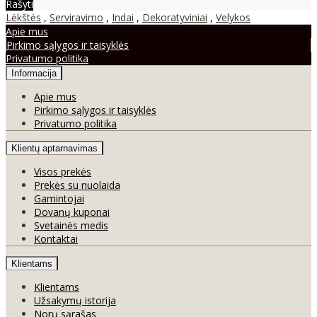
Rašyti
Lėkštės
,
Serviravimo
,
Indai
,
Dekoratyviniai
,
Velykos
Apie mus
Pirkimo sąlygos ir taisyklės
Privatumo politika
Informacija
Apie mus
Pirkimo sąlygos ir taisyklės
Privatumo politika
Klientų aptarnavimas
Visos prekės
Prekės su nuolaida
Gamintojai
Dovanų kuponai
Svetainės medis
Kontaktai
Klientams
Klientams
Užsakymų istorija
Norų sąrašas