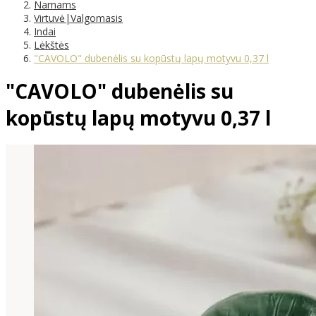
Namams
Virtuvė|Valgomasis
Indai
Lėkštės
"CAVOLO" dubenėlis su kopūstų lapų motyvu 0,37 l
"CAVOLO" dubenėlis su
kopūstų lapų motyvu 0,37 l