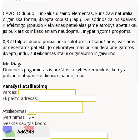
CAVOLO dubuo - unikalus dizaino elementas, kuris žavi natūralia,
organiška forma, įkvėpta kopūstų lapų. Dėl sodrios žalios spalvos
ir efektingo įspaudo kiekvienas patiekalas jame atrodys apetitiškai.
Jis puikiai tiks ir kasdieniam naudojimui, ir ypatingoms progoms.
0,37 l talpos dubuo puikiai tinka salotoms, užkandžiams, vaisiams
ar desertams patiekti. Jo dekoratyvumas puikiai dera prie gamtos
įkvėptų indų, suteikdamas stalui originalumo ir gaivumo.
Medžiaga:
Dubenėlis pagamintas iš aukštos kokybės keramikos, kuri yra
patvari ir atspari kasdieniam naudojimui.
Parašyti atsiliepimą
Vardas:
El. pašto adresas:
Atsiliepimas:
Įvertinimas:
Įveskite saugos kodą: