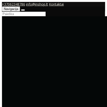
+37062348786
info@inshop.lt
Kontaktai
Navigacija