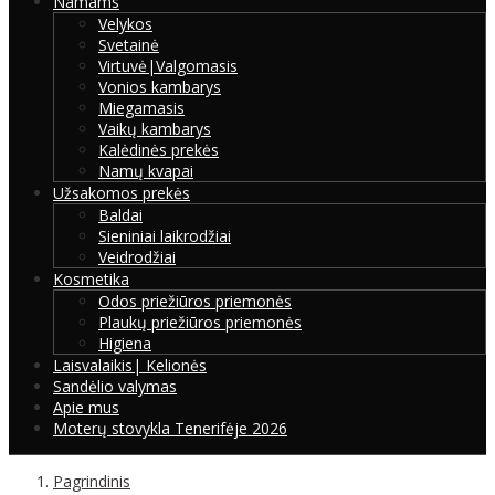
Namams
Velykos
Svetainė
Virtuvė|Valgomasis
Vonios kambarys
Miegamasis
Vaikų kambarys
Kalėdinės prekės
Namų kvapai
Užsakomos prekės
Baldai
Sieniniai laikrodžiai
Veidrodžiai
Kosmetika
Odos priežiūros priemonės
Plaukų priežiūros priemonės
Higiena
Laisvalaikis| Kelionės
Sandėlio valymas
Apie mus
Moterų stovykla Tenerifėje 2026
Pagrindinis