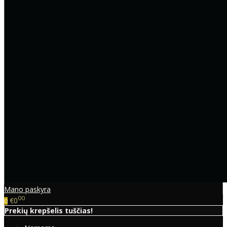
Mano paskyra
00
€0
0
Prekių krepšelis tuščias!