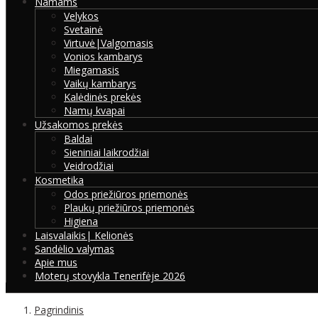
Namams
Velykos
Svetainė
Virtuvė|Valgomasis
Vonios kambarys
Miegamasis
Vaikų kambarys
Kalėdinės prekės
Namų kvapai
Užsakomos prekės
Baldai
Sieniniai laikrodžiai
Veidrodžiai
Kosmetika
Odos priežiūros priemonės
Plaukų priežiūros priemonės
Higiena
Laisvalaikis| Kelionės
Sandėlio valymas
Apie mus
Moterų stovykla Tenerifėje 2026
Pagrindinis