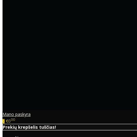
Mano paskyra
00
€0
0
Prekių krepšelis tuščias!