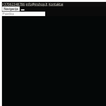
+37062348786
info@inshop.lt
Kontaktai
Navigacija