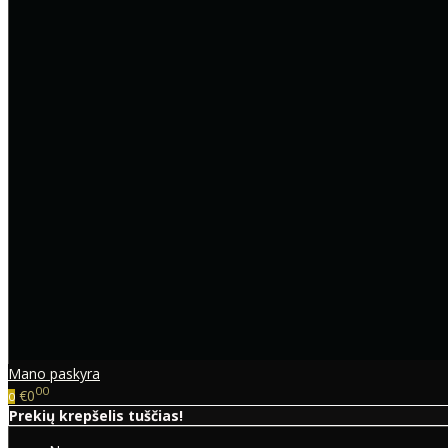
Mano paskyra
00
€0
0
Prekių krepšelis tuščias!