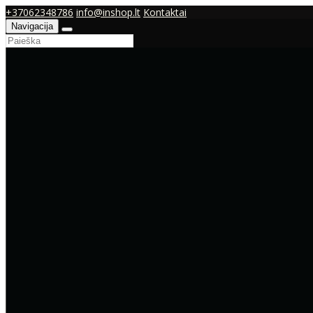
+37062348786
info@inshop.lt
Kontaktai
Navigacija