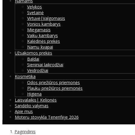
Namams
Velykos
Svetainė
Virtuvė|Valgomasis
Vonios kambarys
Miegamasis
Vaikų kambarys
Kalėdinės prekės
Namų kvapai
Užsakomos prekės
Baldai
Sieniniai laikrodžiai
Veidrodžiai
Kosmetika
Odos priežiūros priemonės
Plaukų priežiūros priemonės
Higiena
Laisvalaikis| Kelionės
Sandėlio valymas
Apie mus
Moterų stovykla Tenerifėje 2026
Pagrindinis