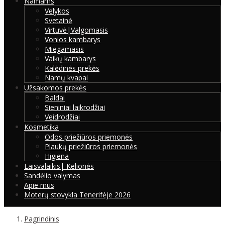
Namams
Velykos
Svetainė
Virtuvė|Valgomasis
Vonios kambarys
Miegamasis
Vaikų kambarys
Kalėdinės prekės
Namų kvapai
Užsakomos prekės
Baldai
Sieniniai laikrodžiai
Veidrodžiai
Kosmetika
Odos priežiūros priemonės
Plaukų priežiūros priemonės
Higiena
Laisvalaikis| Kelionės
Sandėlio valymas
Apie mus
Moterų stovykla Tenerifėje 2026
Pagrindinis