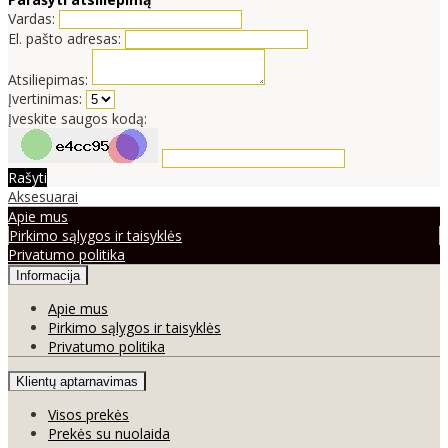
Vardas:
El. pašto adresas:
Atsiliepimas:
Įvertinimas:
Įveskite saugos kodą:
Rašyti
Aksesuarai
Apie mus
Pirkimo sąlygos ir taisyklės
Privatumo politika
Informacija
Apie mus
Pirkimo sąlygos ir taisyklės
Privatumo politika
Klientų aptarnavimas
Visos prekės
Prekės su nuolaida