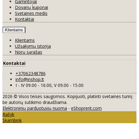
Gamintojai
Dovanų kuponai
Svetainės medis
Kontaktai
Klientams
Klientams
Užsakymų istorija
Norų sąrašas
Kontaktai
+37062348786
info@inshop.lt
I - IV 09.00 - 16.00, V 09.00 - 15.00
2026 © Visos teisės saugomos. Kopijuoti, platinti svetainės turinį
be autorių sutikimo draudžiama.
Elektroninių parduotuvių nuoma
-
eShoprent.com
Rašyk
Skambink