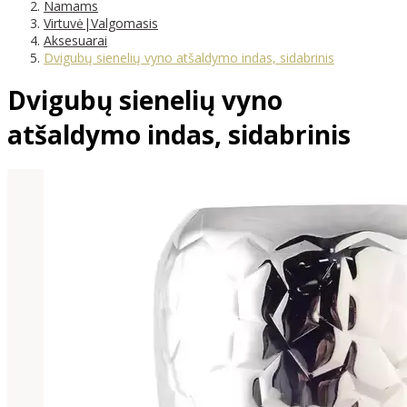
Namams
Virtuvė|Valgomasis
Aksesuarai
Dvigubų sienelių vyno atšaldymo indas, sidabrinis
Dvigubų sienelių vyno
atšaldymo indas, sidabrinis