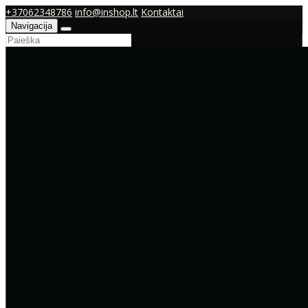
+37062348786
info@inshop.lt
Kontaktai
Navigacija