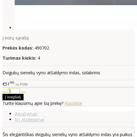
Į norų sąrašą
Prekės kodas:
490702
Turimas kiekis:
4
Dvigubų sienelių vyno atšaldymo indas, sidabrinis
90
€51
su PVM
Turite klausimų apie šią prekę?
Klauskite
Aprašymas
(0) Atsiliepimai
Šis elegantiškas dvigubų sienelių vyno atšaldymo indas yra puikus