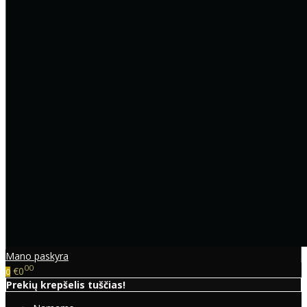
Mano paskyra
00
€0
0
Prekių krepšelis tuščias!