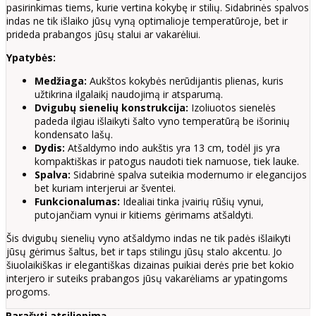
pasirinkimas tiems, kurie vertina kokybę ir stilių. Sidabrinės spalvos
indas ne tik išlaiko jūsų vyną optimalioje temperatūroje, bet ir
prideda prabangos jūsų stalui ar vakarėliui.
Ypatybės:
Medžiaga:
Aukštos kokybės nerūdijantis plienas, kuris
užtikrina ilgalaikį naudojimą ir atsparumą.
Dvigubų sienelių konstrukcija:
Izoliuotos sienelės
padeda ilgiau išlaikyti šalto vyno temperatūrą be išorinių
kondensato lašų.
Dydis:
Atšaldymo indo aukštis yra 13 cm, todėl jis yra
kompaktiškas ir patogus naudoti tiek namuose, tiek lauke.
Spalva:
Sidabrinė spalva suteikia modernumo ir elegancijos
bet kuriam interjerui ar šventei.
Funkcionalumas:
Idealiai tinka įvairių rūšių vynui,
putojančiam vynui ir kitiems gėrimams atšaldyti.
Šis dvigubų sienelių vyno atšaldymo indas ne tik padės išlaikyti
jūsų gėrimus šaltus, bet ir taps stilingu jūsų stalo akcentu. Jo
šiuolaikiškas ir elegantiškas dizainas puikiai derės prie bet kokio
interjero ir suteiks prabangos jūsų vakarėliams ar ypatingoms
progoms.
Parašyti atsiliepimą