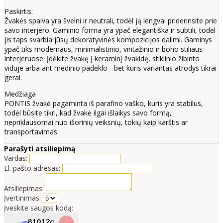
Paskirtis:
Žvakės spalva yra švelni ir neutrali, todėl ją lengvai priderinsite prie
savo interjero. Gaminio forma yra ypač elegantiška ir subtili, todėl
jis taps svarbia jūsų dekoratyvinės kompozicijos dalimi. Gaminys
ypač tiks modernaus, minimalistinio, vintažinio ir boho stiliaus
interjeruose. Įdėkite žvakę į keraminį žvakidę, stiklinio žibinto
viduje arba ant medinio padėklo - bet kuris variantas atrodys tikrai
gerai.
Medžiaga
PONTIS žvakė pagaminta iš parafino vaško, kuris yra stabilus,
todėl būsite tikri, kad žvakė ilgai išlaikys savo formą,
nepriklausomai nuo išorinių veiksnių, tokių kaip karštis ar
transportavimas.
Parašyti atsiliepimą
Vardas:
El. pašto adresas:
Atsiliepimas:
Įvertinimas:
Įveskite saugos kodą: