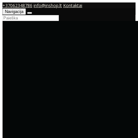
+37062348786
info@inshop.lt
Kontaktai
Navigacija