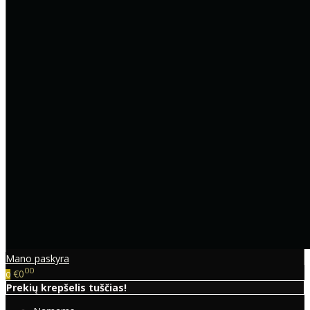
Mano paskyra
00
€0
0
Prekių krepšelis tuščias!