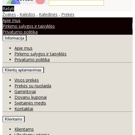
Rašyti
Žvakės
,
Kalėdos
,
Kalėdinės
,
Prekės
Apie mus
Pirkimo sąlygos ir taisyklės
Privatumo politika
Informacija
Apie mus
Pirkimo sąlygos ir taisyklės
Privatumo politika
Klientų aptarnavimas
Visos prekės
Prekės su nuolaida
Gamintojai
Dovanų kuponai
Svetainės medis
Kontaktai
Klientams
Klientams
Užsakymų istorija