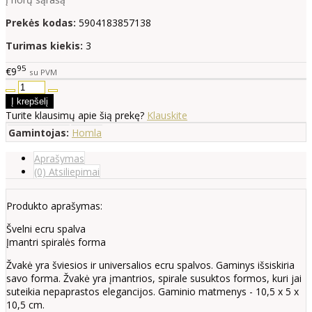
Prekės kodas:
5904183857138
Turimas kiekis:
3
95
€9
su PVM
Turite klausimų apie šią prekę?
Klauskite
Gamintojas:
Homla
Aprašymas
(0) Atsiliepimai
Produkto aprašymas:
Švelni ecru spalva
Įmantri spiralės forma
Žvakė yra šviesios ir universalios ecru spalvos. Gaminys išsiskiria
savo forma. Žvakė yra įmantrios, spirale susuktos formos, kuri jai
suteikia nepaprastos elegancijos. Gaminio matmenys - 10,5 x 5 x
10,5 cm.