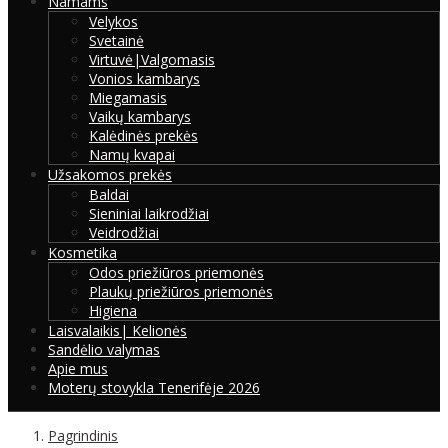
Namams
Velykos
Svetainė
Virtuvė|Valgomasis
Vonios kambarys
Miegamasis
Vaikų kambarys
Kalėdinės prekės
Namų kvapai
Užsakomos prekės
Baldai
Sieniniai laikrodžiai
Veidrodžiai
Kosmetika
Odos priežiūros priemonės
Plaukų priežiūros priemonės
Higiena
Laisvalaikis| Kelionės
Sandėlio valymas
Apie mus
Moterų stovykla Tenerifėje 2026
Pagrindinis