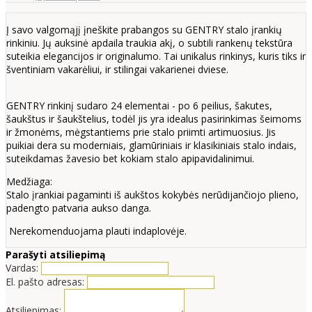
Į savo valgomąjį įneškite prabangos su GENTRY stalo įrankių
rinkiniu. Jų auksinė apdaila traukia akį, o subtili rankenų tekstūra
suteikia elegancijos ir originalumo. Tai unikalus rinkinys, kuris tiks ir
šventiniam vakarėliui, ir stilingai vakarienei dviese.
GENTRY rinkinį sudaro 24 elementai - po 6 peilius, šakutes,
šaukštus ir šaukštelius, todėl jis yra idealus pasirinkimas šeimoms
ir žmonėms, mėgstantiems prie stalo priimti artimuosius. Jis
puikiai dera su moderniais, glamūriniais ir klasikiniais stalo indais,
suteikdamas žavesio bet kokiam stalo apipavidalinimui.
Medžiaga:
Stalo įrankiai pagaminti iš aukštos kokybės nerūdijančiojo plieno,
padengto patvaria aukso danga.
Nerekomenduojama plauti indaplovėje.
Parašyti atsiliepimą
Vardas:
El. pašto adresas:
Atsiliepimas: