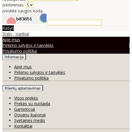
Įvertinimas:
Įveskite saugos kodą:
Rašyti
Stalo
,
įrankiai
Apie mus
Pirkimo sąlygos ir taisyklės
Privatumo politika
Informacija
Apie mus
Pirkimo sąlygos ir taisyklės
Privatumo politika
Klientų aptarnavimas
Visos prekės
Prekės su nuolaida
Gamintojai
Dovanų kuponai
Svetainės medis
Kontaktai