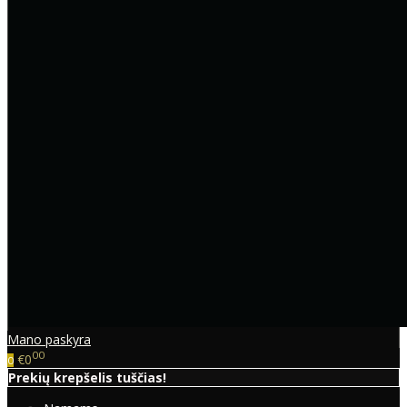
Mano paskyra
00
€0
0
Prekių krepšelis tuščias!