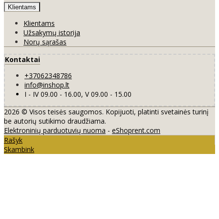
Klientams
Klientams
Užsakymų istorija
Norų sąrašas
Kontaktai
+37062348786
info@inshop.lt
I - IV 09.00 - 16.00, V 09.00 - 15.00
2026 © Visos teisės saugomos. Kopijuoti, platinti svetainės turinį
be autorių sutikimo draudžiama.
Elektroninių parduotuvių nuoma
-
eShoprent.com
Rašyk
Skambink