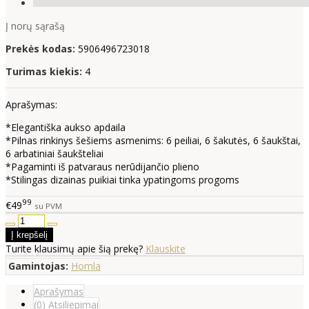
Į norų sąrašą
Prekės kodas:
5906496723018
Turimas kiekis:
4
Aprašymas:
*Elegantiška aukso apdaila
*Pilnas rinkinys šešiems asmenims: 6 peiliai, 6 šakutės, 6 šaukštai,
6 arbatiniai šaukšteliai
*Pagaminti iš patvaraus nerūdijančio plieno
*Stilingas dizainas puikiai tinka ypatingoms progoms
99
€49
su PVM
Turite klausimų apie šią prekę?
Klauskite
Gamintojas:
Homla
Aprašymas
(0) Atsiliepimai