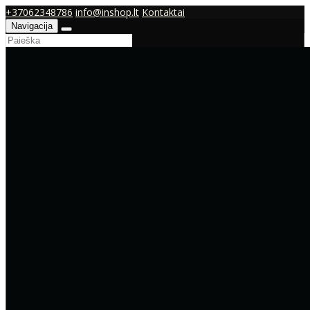
+37062348786
info@inshop.lt
Kontaktai
Navigacija