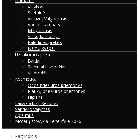
Namams
Velykos
Svetainė
Virtuvė|Valgomasis
Vonios kambarys
Miegamasis
Vaikų kambarys
Kalėdinės prekės
Namų kvapai
Užsakomos prekės
Baldai
Sieniniai laikrodžiai
Veidrodžiai
Kosmetika
Odos priežiūros priemonės
Plaukų priežiūros priemonės
Higiena
Laisvalaikis| Kelionės
Sandėlio valymas
Apie mus
Moterų stovykla Tenerifėje 2026
Pagrindinis