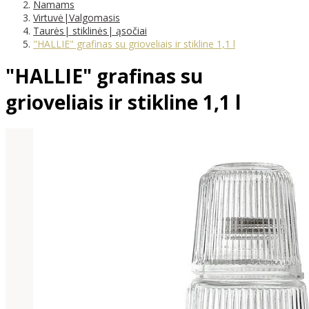
Namams
Virtuvė|Valgomasis
Taurės| stiklinės| ąsočiai
"HALLIE" grafinas su grioveliais ir stikline 1,1 l
"HALLIE" grafinas su
grioveliais ir stikline 1,1 l