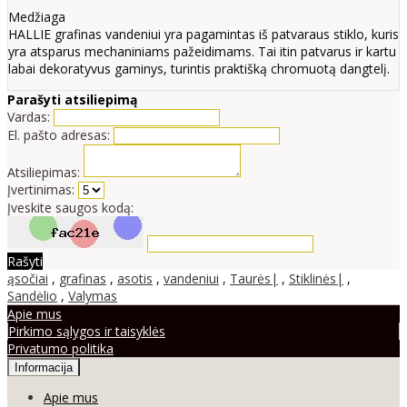
Medžiaga
HALLIE grafinas vandeniui yra pagamintas iš patvaraus stiklo, kuris
yra atsparus mechaniniams pažeidimams. Tai itin patvarus ir kartu
labai dekoratyvus gaminys, turintis praktišką chromuotą dangtelį.
Parašyti atsiliepimą
Vardas:
El. pašto adresas:
Atsiliepimas:
Įvertinimas:
Įveskite saugos kodą:
Rašyti
ąsočiai
,
grafinas
,
asotis
,
vandeniui
,
Taurės|
,
Stiklinės|
,
Sandėlio
,
Valymas
Apie mus
Pirkimo sąlygos ir taisyklės
Privatumo politika
Informacija
Apie mus