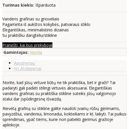
Turimas kiekis:
Išparduota
Vandens grafinas su grioveliais
Pagaminta iš aukštos kokybės, patvaraus stiklo
Elegantiškas, minimalistinis dizainas
Su praktišku dangteliu/stikline
Pranešti, kai bus prekyboje
Gamintojas:
Homla
Aprašymas
(0) Atsiliepimai
Norite, kad jūsų virtuvė būtų ne tik praktiška, bet ir graži? Tai
padaryti gali padėti stilingi virtuvės aksesuarai. Elegantiškas
vandens grafinas su praktiška stikline suteiks jūsų valgomojo
stalui dar įspūdingesnę išvaizdą.
Rievėtą grafiną su stikline galite naudoti įvairių rūšių gėrimams,
pavyzdžiui, vandeniui, limonadui, kokteiliams ir kt. laikyti. Tai puikus
sprendimas, ypač tiems, kurie nori patiekti gėrimus gražioje
aplinkoje.