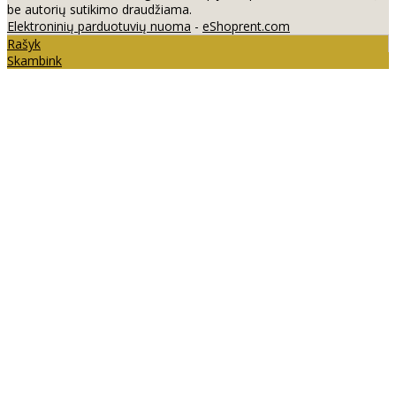
be autorių sutikimo draudžiama.
Elektroninių parduotuvių nuoma
-
eShoprent.com
Rašyk
Skambink