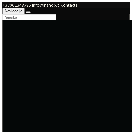
+37062348786
info@inshop.lt
Kontaktai
Navigacija