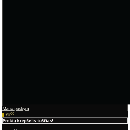
Mano paskyra
00
€0
0
Prekių krepšelis tuščias!