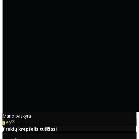
Mano paskyra
00
€0
0
Prekių krepšelis tuščias!