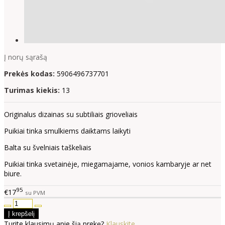
Į norų sąrašą
Prekės kodas:
5906496737701
Turimas kiekis:
13
Originalus dizainas su subtiliais grioveliais
Puikiai tinka smulkiems daiktams laikyti
Balta su švelniais taškeliais
Puikiai tinka svetainėje, miegamajame, vonios kambaryje ar net
biure.
95
€17
su PVM
Turite klausimų apie šią prekę?
Klauskite