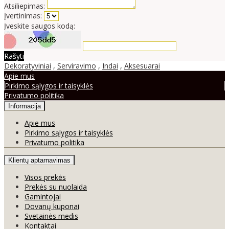
Atsiliepimas:
Įvertinimas:
Įveskite saugos kodą:
Rašyti
Dekoratyviniai
,
Serviravimo
,
Indai
,
Aksesuarai
Apie mus
Pirkimo sąlygos ir taisyklės
Privatumo politika
Informacija
Apie mus
Pirkimo sąlygos ir taisyklės
Privatumo politika
Klientų aptarnavimas
Visos prekės
Prekės su nuolaida
Gamintojai
Dovanų kuponai
Svetainės medis
Kontaktai