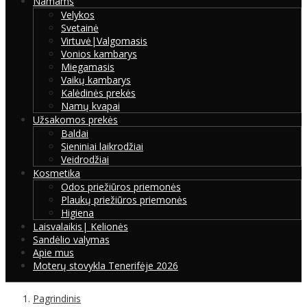
Namams
Velykos
Svetainė
Virtuvė|Valgomasis
Vonios kambarys
Miegamasis
Vaikų kambarys
Kalėdinės prekės
Namų kvapai
Užsakomos prekės
Baldai
Sieniniai laikrodžiai
Veidrodžiai
Kosmetika
Odos priežiūros priemonės
Plaukų priežiūros priemonės
Higiena
Laisvalaikis| Kelionės
Sandėlio valymas
Apie mus
Moterų stovykla Tenerifėje 2026
Pagrindinis