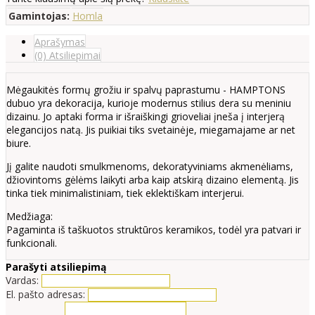
Gamintojas:
Homla
Aprašymas
(0) Atsiliepimai
Mėgaukitės formų grožiu ir spalvų paprastumu - HAMPTONS
dubuo yra dekoracija, kurioje modernus stilius dera su meniniu
dizainu. Jo aptaki forma ir išraiškingi grioveliai įneša į interjerą
elegancijos natą. Jis puikiai tiks svetainėje, miegamajame ar net
biure.
Jį galite naudoti smulkmenoms, dekoratyviniams akmenėliams,
džiovintoms gėlėms laikyti arba kaip atskirą dizaino elementą. Jis
tinka tiek minimalistiniam, tiek eklektiškam interjerui.
Medžiaga:
Pagaminta iš taškuotos struktūros keramikos, todėl yra patvari ir
funkcionali.
Parašyti atsiliepimą
Vardas:
El. pašto adresas: