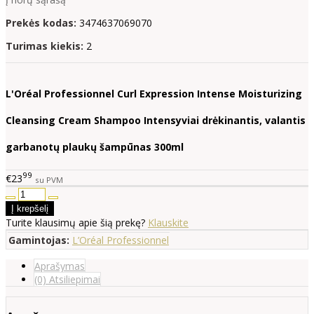
Prekės kodas:
3474637069070
Turimas kiekis:
2
L'Oréal Professionnel
Curl Expression Intense Moisturizing
Cleansing Cream Shampoo Intensyviai drėkinantis, valantis
garbanotų plaukų šampūnas 300ml
99
€23
su PVM
Turite klausimų apie šią prekę?
Klauskite
Gamintojas:
L’Oréal Professionnel
Aprašymas
(0) Atsiliepimai