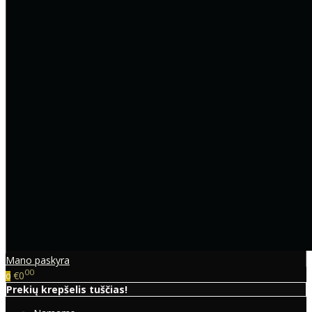
Mano paskyra
00
€0
0
Prekių krepšelis tuščias!