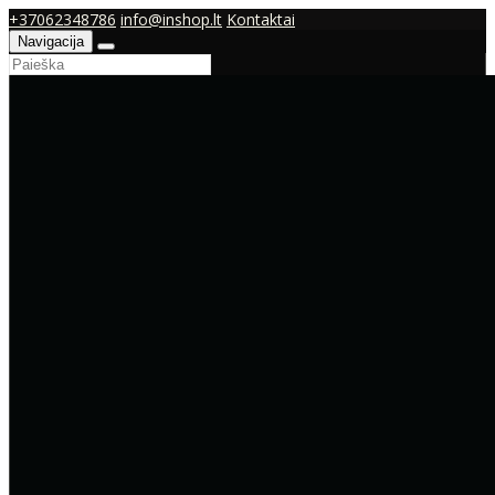
+37062348786
info@inshop.lt
Kontaktai
Navigacija