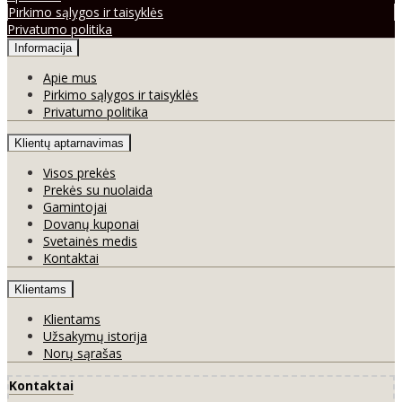
Pirkimo sąlygos ir taisyklės
Privatumo politika
Informacija
Apie mus
Pirkimo sąlygos ir taisyklės
Privatumo politika
Klientų aptarnavimas
Visos prekės
Prekės su nuolaida
Gamintojai
Dovanų kuponai
Svetainės medis
Kontaktai
Klientams
Klientams
Užsakymų istorija
Norų sąrašas
Kontaktai