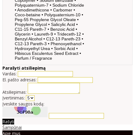
Copolymer • Sodium Benzoate •
Polyquaternium-7 • Sodium Chloride
• Amodimethicone • Carbomer •
Coco-betaine • Polyquaternium-10 •
Peg-55 Propylene Glycol Oleate •
Propylene Glycol • Salicylic Acid •
C11-15 Pareth-7 • Benzoic Acid •
Glycerin • Laureth-9 • Trideceth-12 •
Benzyl Alcohol • C12-13 Pareth-23 •
C12-13 Pareth-3 • Phenoxyethanol •
Hydroxyethyl Urea • Sorbic Acid •
Hibiscus Esculentus Seed Extract •
Parfum / Fragrance
Parašyti atsiliepimą
Vardas:
El. pašto adresas:
Atsiliepimas:
Įvertinimas:
Įveskite saugos kodą:
Rašyti
Šampūnai
Apie mus