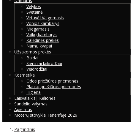
Namams
Velykos
Svetainė
Virtuvė|Valgomasis
Vonios kambarys
Miegamasis
Vaikų kambarys
Kalėdinės prekės
Namų kvapai
Užsakomos prekės
Baldai
Sieniniai laikrodžiai
Veidrodžiai
Kosmetika
Odos priežiūros priemonės
Plaukų priežiūros priemonės
Higiena
Laisvalaikis| Kelionės
Sandėlio valymas
Apie mus
Moterų stovykla Tenerifėje 2026
Pagrindinis