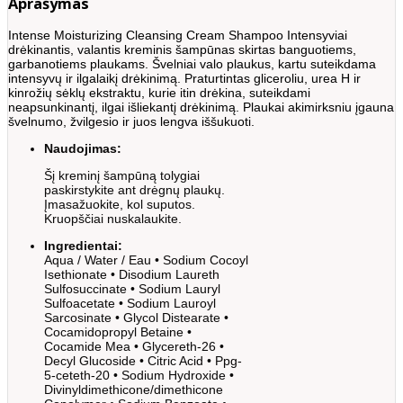
Aprašymas
Intense Moisturizing Cleansing Cream Shampoo Intensyviai
drėkinantis, valantis kreminis šampūnas skirtas banguotiems,
garbanotiems plaukams. Švelniai valo plaukus, kartu suteikdama
intensyvų ir ilgalaikį drėkinimą. Praturtintas gliceroliu, urea H ir
kinrožių sėklų ekstraktu, kurie itin drėkina, suteikdami
neapsunkinantį, ilgai išliekantį drėkinimą. Plaukai akimirksniu įgauna
švelnumo, žvilgesio ir juos lengva iššukuoti.
Naudojimas:
Šį kreminį šampūną tolygiai
paskirstykite ant drėgnų plaukų.
Įmasažuokite, kol suputos.
Kruopščiai nuskalaukite.
Ingredientai:
Aqua / Water / Eau • Sodium Cocoyl
Isethionate • Disodium Laureth
Sulfosuccinate • Sodium Lauryl
Sulfoacetate • Sodium Lauroyl
Sarcosinate • Glycol Distearate •
Cocamidopropyl Betaine •
Cocamide Mea • Glycereth-26 •
Decyl Glucoside • Citric Acid • Ppg-
5-ceteth-20 • Sodium Hydroxide •
Divinyldimethicone/dimethicone