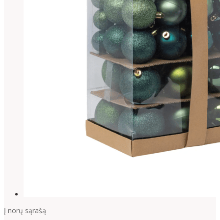
Į norų sąrašą