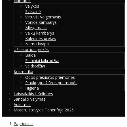
Namams
Velykos
Svetainė
Virtuvė|Valgomasis
Vonios kambarys
Miegamasis
Vaikų kambarys
Kalėdinės prekės
Namų kvapai
Užsakomos prekės
Baldai
Sieniniai laikrodžiai
Veidrodžiai
Kosmetika
Odos priežiūros priemonės
Plaukų priežiūros priemonės
Higiena
Laisvalaikis| Kelionės
Sandėlio valymas
Apie mus
Moterų stovykla Tenerifėje 2026
Pagrindinis