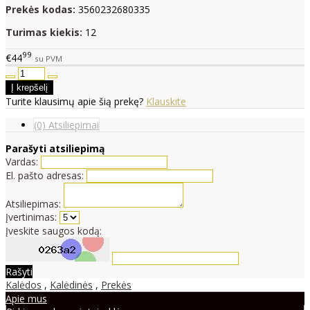
Prekės kodas:
3560232680335
Turimas kiekis:
12
99
€44
su PVM
Turite klausimų apie šią prekę?
Klauskite
(0) Atsiliepimai
Parašyti atsiliepimą
Vardas:
El. pašto adresas:
Atsiliepimas:
Įvertinimas:
Įveskite saugos kodą:
Rašyti
Kalėdos
,
Kalėdinės
,
Prekės
Apie mus