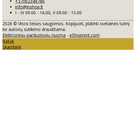
+37062348786
info@inshop.lt
I - IV 09.00 - 16.00, V 09.00 - 15.00
2026 © Visos teisės saugomos. Kopijuoti, platinti svetainės turinį
be autorių sutikimo draudžiama.
Elektroninių parduotuvių nuoma
-
eShoprent.com
Rašyk
Skambink