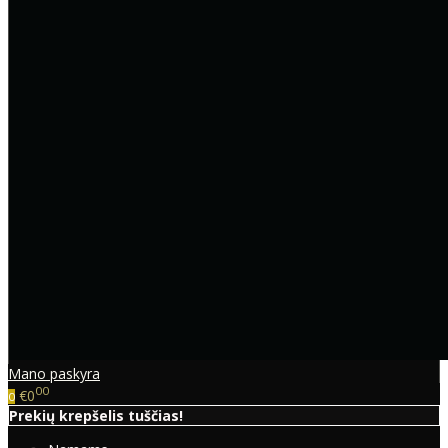
Mano paskyra
00
€0
0
Prekių krepšelis tuščias!