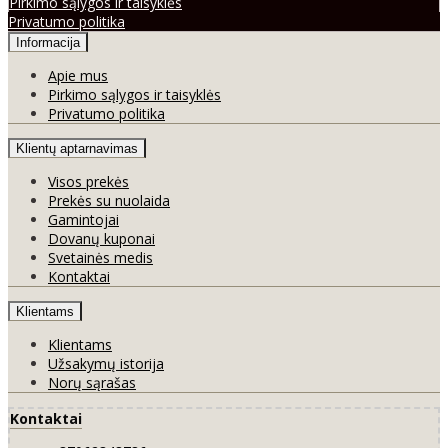
Pirkimo sąlygos ir taisyklės
Privatumo politika
Informacija
Apie mus
Pirkimo sąlygos ir taisyklės
Privatumo politika
Klientų aptarnavimas
Visos prekės
Prekės su nuolaida
Gamintojai
Dovanų kuponai
Svetainės medis
Kontaktai
Klientams
Klientams
Užsakymų istorija
Norų sąrašas
Kontaktai