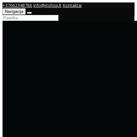
+37062348786
info@inshop.lt
Kontaktai
Navigacija