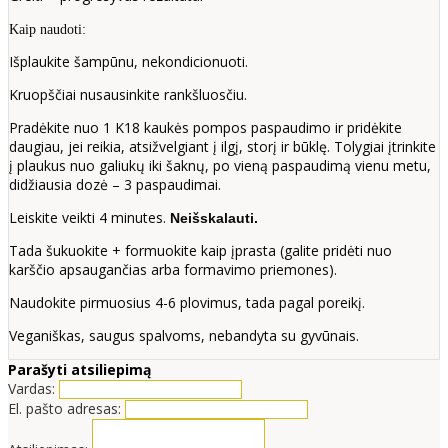
Kaip naudoti:
Išplaukite šampūnu, nekondicionuoti.
Kruopščiai nusausinkite rankšluosčiu.
Pradėkite nuo 1 K18 kaukės pompos paspaudimo ir pridėkite
daugiau, jei reikia, atsižvelgiant į ilgį, storį ir būklę. Tolygiai įtrinkite
į plaukus nuo galiukų iki šaknų, po vieną paspaudimą vienu metu,
didžiausia dozė – 3 paspaudimai.
Leiskite veikti 4 minutes.
Neišskalauti.
Tada šukuokite + formuokite kaip įprasta (galite pridėti nuo
karščio apsaugančias arba formavimo priemones).
Naudokite pirmuosius 4-6 plovimus, tada pagal poreikį.
Veganiškas, saugus spalvoms, nebandyta su gyvūnais.
Parašyti atsiliepimą
Vardas:
El. pašto adresas: