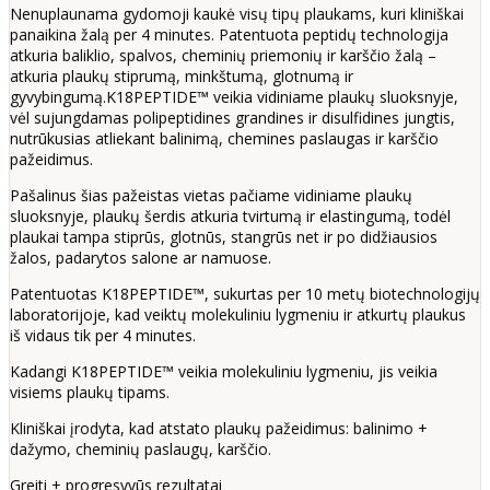
Nenuplaunama gydomoji kaukė visų tipų plaukams, kuri kliniškai
panaikina žalą per 4 minutes. Patentuota peptidų technologija
atkuria baliklio, spalvos, cheminių priemonių ir karščio žalą –
atkuria plaukų stiprumą, minkštumą, glotnumą ir
gyvybingumą.K18PEPTIDE™ veikia vidiniame plaukų sluoksnyje,
vėl sujungdamas polipeptidines grandines ir disulfidines jungtis,
nutrūkusias atliekant balinimą, chemines paslaugas ir karščio
pažeidimus.
Pašalinus šias pažeistas vietas pačiame vidiniame plaukų
sluoksnyje, plaukų šerdis atkuria tvirtumą ir elastingumą, todėl
plaukai tampa stiprūs, glotnūs, stangrūs net ir po didžiausios
žalos, padarytos salone ar namuose.
Patentuotas K18PEPTIDE™, sukurtas per 10 metų biotechnologijų
laboratorijoje, kad veiktų molekuliniu lygmeniu ir atkurtų plaukus
iš vidaus tik per 4 minutes.
Kadangi K18PEPTIDE™ veikia molekuliniu lygmeniu, jis veikia
visiems plaukų tipams.
Kliniškai įrodyta, kad atstato plaukų pažeidimus: balinimo +
dažymo, cheminių paslaugų, karščio.
Greiti + progresyvūs rezultatai