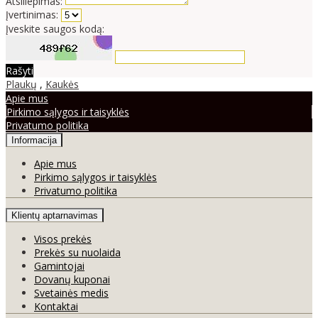
Atsiliepimas:
Įvertinimas:
Įveskite saugos kodą:
Rašyti
Plaukų
,
Kaukės
Apie mus
Pirkimo sąlygos ir taisyklės
Privatumo politika
Informacija
Apie mus
Pirkimo sąlygos ir taisyklės
Privatumo politika
Klientų aptarnavimas
Visos prekės
Prekės su nuolaida
Gamintojai
Dovanų kuponai
Svetainės medis
Kontaktai