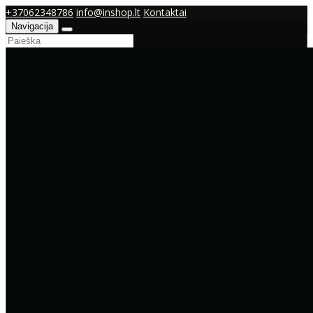
+37062348786
info@inshop.lt
Kontaktai
Navigacija