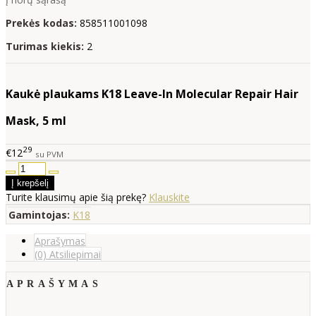
Prekės kodas:
858511001098
Turimas kiekis:
2
Kaukė plaukams K18 Leave-In Molecular Repair Hair
Mask, 5 ml
29
€12
su PVM
Turite klausimų apie šią prekę?
Klauskite
Gamintojas:
K18
Aprašymas
(0) Atsiliepimai
APRAŠYMAS