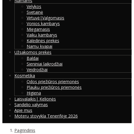
Namams
Velykos
Svetainė
Virtuvė|Valgomasis
Vonios kambarys
Miegamasis
Vaikų kambarys
Kalėdinės prekės
Namų kvapai
Užsakomos prekės
Baldai
Sieniniai laikrodžiai
Veidrodžiai
Kosmetika
Odos priežiūros priemonės
Plaukų priežiūros priemonės
Higiena
Laisvalaikis| Kelionės
Sandėlio valymas
Apie mus
Moterų stovykla Tenerifėje 2026
Pagrindinis