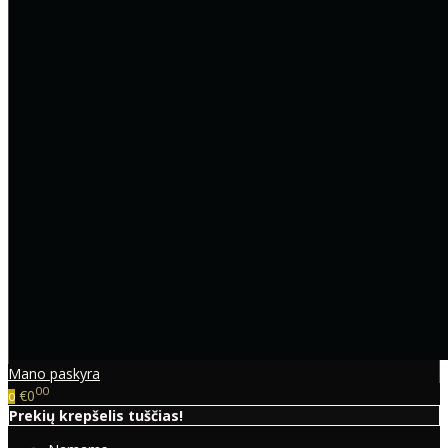
Mano paskyra
00
€0
0
Prekių krepšelis tuščias!