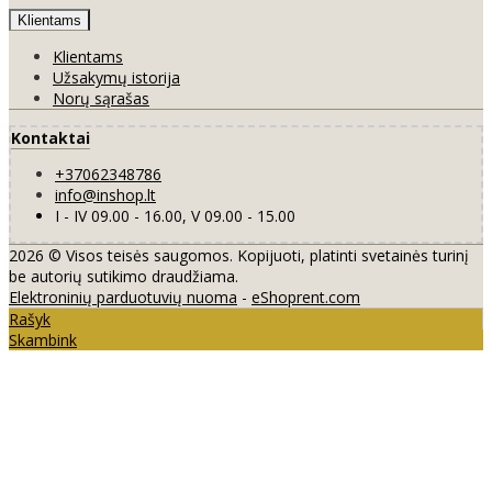
Klientams
Klientams
Užsakymų istorija
Norų sąrašas
Kontaktai
+37062348786
info@inshop.lt
I - IV 09.00 - 16.00, V 09.00 - 15.00
2026 © Visos teisės saugomos. Kopijuoti, platinti svetainės turinį
be autorių sutikimo draudžiama.
Elektroninių parduotuvių nuoma
-
eShoprent.com
Rašyk
Skambink