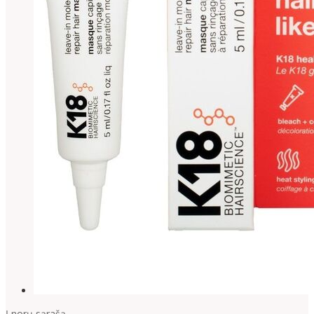
Į norų sąrašą