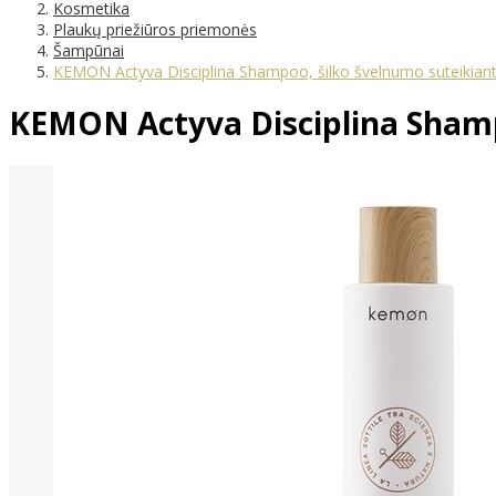
Kosmetika
Plaukų priežiūros priemonės
Šampūnai
KEMON Actyva Disciplina Shampoo, šilko švelnumo suteikian
KEMON Actyva Disciplina Shamp