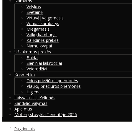
Namams
Velykos
Svetainė
Virtuvė|Valgomasis
Vonios kambarys
Miegamasis
Vaikų kambarys
Kalėdinės prekės
Namų kvapai
Užsakomos prekės
Baldai
Sieniniai laikrodžiai
Veidrodžiai
Kosmetika
Odos priežiūros priemonės
Plaukų priežiūros priemonės
Higiena
Laisvalaikis| Kelionės
Sandėlio valymas
Apie mus
Moterų stovykla Tenerifėje 2026
Pagrindinis