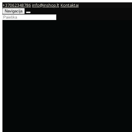
+37062348786
info@inshop.lt
Kontaktai
Navigacija