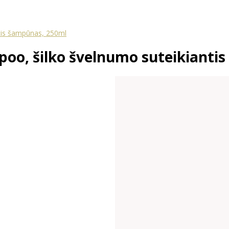
tis šampūnas, 250ml
oo, šilko švelnumo suteikianti