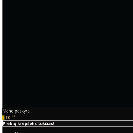
Mano paskyra
00
€0
0
Prekių krepšelis tuščias!