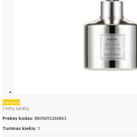
Naujiena
Į norų sąrašą
Prekės kodas:
8809693266863
Turimas kiekis:
1