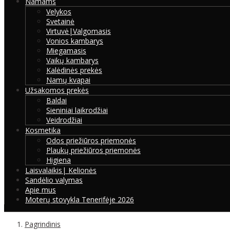
Namams
Velykos
Svetainė
Virtuvė|Valgomasis
Vonios kambarys
Miegamasis
Vaikų kambarys
Kalėdinės prekės
Namų kvapai
Užsakomos prekės
Baldai
Sieniniai laikrodžiai
Veidrodžiai
Kosmetika
Odos priežiūros priemonės
Plaukų priežiūros priemonės
Higiena
Laisvalaikis| Kelionės
Sandėlio valymas
Apie mus
Moterų stovykla Tenerifėje 2026
Pagrindinis