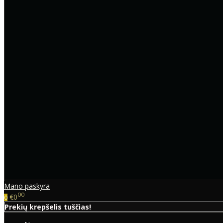
Mano paskyra
00
€0
0
Prekių krepšelis tuščias!