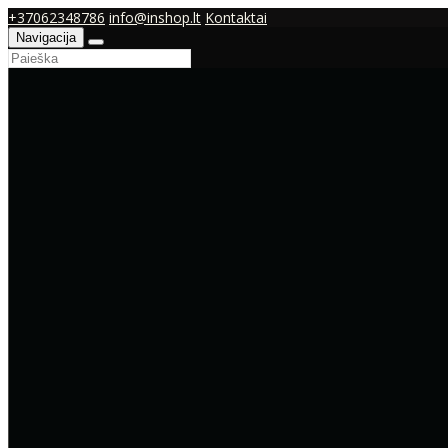
+37062348786
info@inshop.lt
Kontaktai
Navigacija