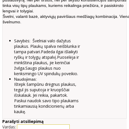
pusiausvyrą. Nei per tirštos, nei per skysto konsistencijos šampūnas
tinka visų tipų plaukams, kuriems reikalinga priežiūra, ir pasiskirsto
lengvai ir tolygiai.
Švelni,
valanti
bazė,
aktyviųjų
paviršiaus
medžiagų
kombinacija.
Vien
švelnumo.
Savybės: Švelniai valo dažytus
plaukus. Plaukų spalva neišblunka ir
tampa patvari.Padeda ilgai išlaikyti
ryškų ir tolygų atspalvį.Puoselėja ir
minkština plaukus, jie kerinčiai
žvilga.Saugo plaukus nuo
kenksmingo UV spindulių poveikio.
Naudojimas:
Ištepk šampūnu drėgnus plaukus,
tegul jis suputoja ir kruopščiai
išskalauk. Jei reikia, pakartok.
Paskui naudok savo tipo plaukams
tinkamiausią kondicionierių arba
kaukę.
Parašyti atsiliepimą
Vardas: