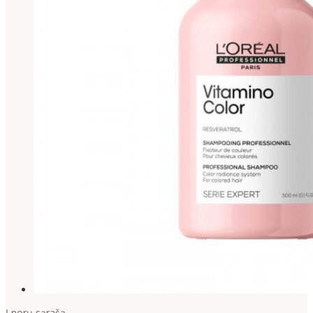
Į norų sąrašą