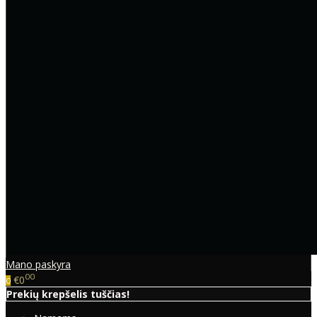
Mano paskyra
00
€0
0
Prekių krepšelis tuščias!