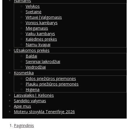
Namams
Velykos
Svetainė
Virtuvė|Valgomasis
Vonios kambarys
Miegamasis
Vaikų kambarys
Kalėdinės prekės
Namų kvapai
Užsakomos prekės
Baldai
Sieniniai laikrodžiai
Veidrodžiai
Kosmetika
Odos priežiūros priemonės
Plaukų priežiūros priemonės
Higiena
Laisvalaikis| Kelionės
Sandėlio valymas
Apie mus
Moterų stovykla Tenerifėje 2026
Pagrindinis