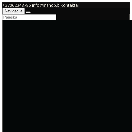
+37062348786
info@inshop.lt
Kontaktai
Navigacija