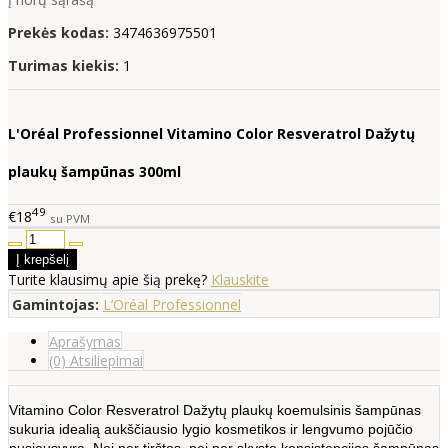
Prekės kodas:
3474636975501
Turimas kiekis:
1
L'Oréal Professionnel
Vitamino Color Resveratrol Dažytų
plaukų šampūnas 300ml
49
€18
su PVM
Turite klausimų apie šią prekę?
Klauskite
Gamintojas:
L’Oréal Professionnel
Aprašymas
(0) Atsiliepimai
Vitamino Color Resveratrol Dažytų plaukų koemulsinis šampūnas
sukuria idealią aukščiausio lygio kosmetikos ir lengvumo pojūčio