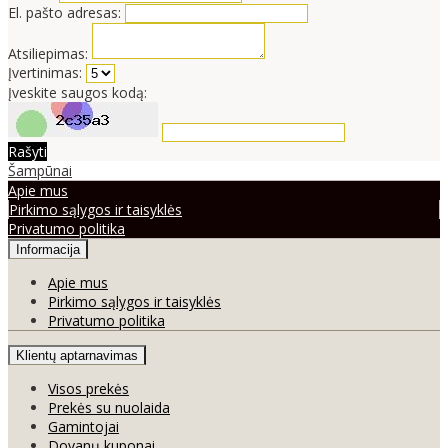
El. pašto adresas:
Atsiliepimas:
Įvertinimas:
Įveskite saugos kodą:
Rašyti
Šampūnai
Apie mus
Pirkimo sąlygos ir taisyklės
Privatumo politika
Informacija
Apie mus
Pirkimo sąlygos ir taisyklės
Privatumo politika
Klientų aptarnavimas
Visos prekės
Prekės su nuolaida
Gamintojai
Dovanų kuponai