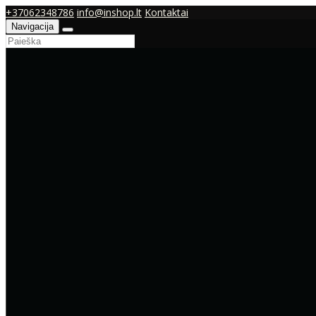
+37062348786
info@inshop.lt
Kontaktai
Navigacija