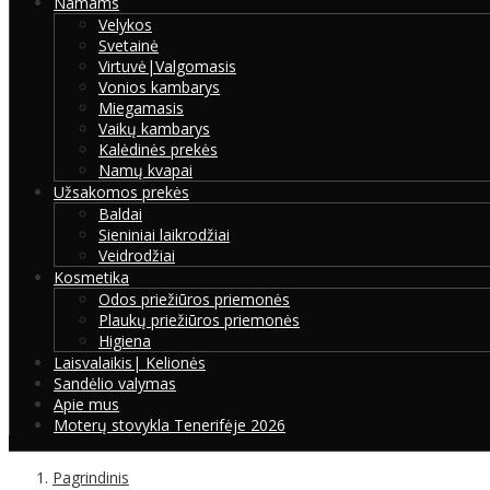
Namams
Velykos
Svetainė
Virtuvė|Valgomasis
Vonios kambarys
Miegamasis
Vaikų kambarys
Kalėdinės prekės
Namų kvapai
Užsakomos prekės
Baldai
Sieniniai laikrodžiai
Veidrodžiai
Kosmetika
Odos priežiūros priemonės
Plaukų priežiūros priemonės
Higiena
Laisvalaikis| Kelionės
Sandėlio valymas
Apie mus
Moterų stovykla Tenerifėje 2026
Pagrindinis