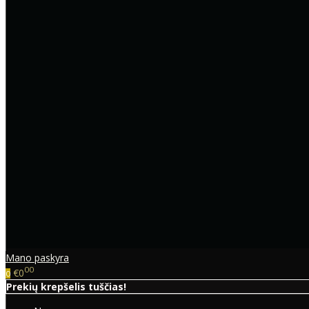
Mano paskyra
00
€0
0
Prekių krepšelis tuščias!