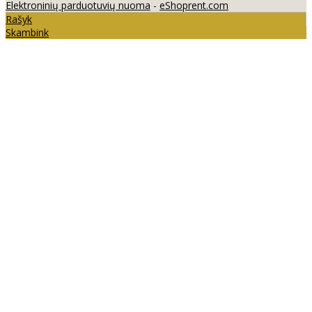
Elektroninių parduotuvių nuoma
-
eShoprent.com
Rašyk
Skambink