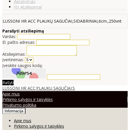
Aprašymas
(0) Atsiliepimai
LUSSONI HR ACC PLAUKŲ SAGUČIAI,SIDABRINIAI,6cm.,250vnt
Parašyti atsiliepimą
Vardas:
El. pašto adresas:
Atsiliepimas:
Įvertinimas:
Įveskite saugos kodą:
Rašyti
LUSSONI HR ACC;PLAUKŲ SAGUČIAI;S
Apie mus
Pirkimo sąlygos ir taisyklės
Privatumo politika
Informacija
Apie mus
Pirkimo sąlygos ir taisyklės