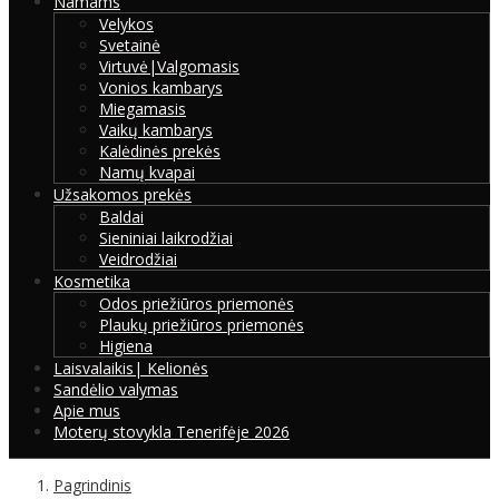
Namams
Velykos
Svetainė
Virtuvė|Valgomasis
Vonios kambarys
Miegamasis
Vaikų kambarys
Kalėdinės prekės
Namų kvapai
Užsakomos prekės
Baldai
Sieniniai laikrodžiai
Veidrodžiai
Kosmetika
Odos priežiūros priemonės
Plaukų priežiūros priemonės
Higiena
Laisvalaikis| Kelionės
Sandėlio valymas
Apie mus
Moterų stovykla Tenerifėje 2026
Pagrindinis