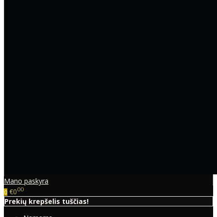
Mano paskyra
00
€0
0
Prekių krepšelis tuščias!