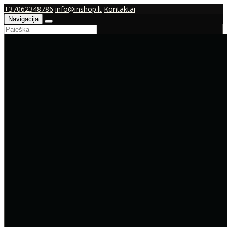
+37062348786
info@inshop.lt
Kontaktai
Navigacija