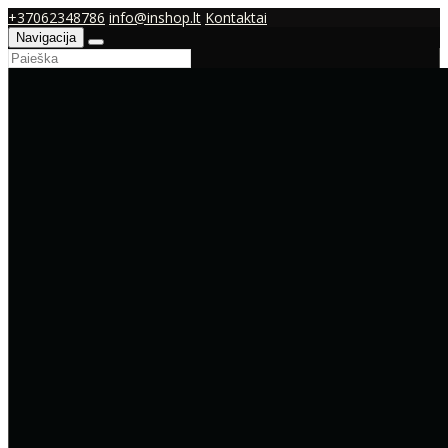
+37062348786
info@inshop.lt
Kontaktai
Navigacija