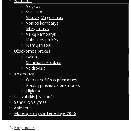
Namams
Velykos
Svetainė
Virtuvė|Valgomasis
Vonios kambarys
Miegamasis
Vaikų kambarys
Kalėdinės prekės
Namų kvapai
Užsakomos prekės
Baldai
Sieniniai laikrodžiai
Veidrodžiai
Kosmetika
Odos priežiūros priemonės
Plaukų priežiūros priemonės
Higiena
Laisvalaikis| Kelionės
Sandėlio valymas
Apie mus
Moterų stovykla Tenerifėje 2026
Pagrindinis