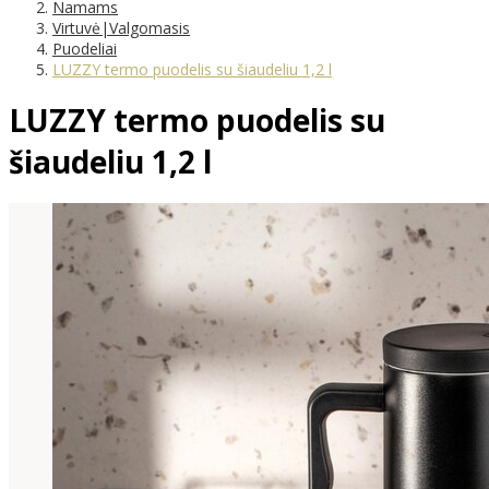
Namams
Virtuvė|Valgomasis
Puodeliai
LUZZY termo puodelis su šiaudeliu 1,2 l
LUZZY termo puodelis su
šiaudeliu 1,2 l