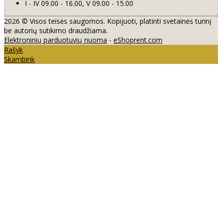
I - IV 09.00 - 16.00, V 09.00 - 15.00
2026 © Visos teisės saugomos. Kopijuoti, platinti svetainės turinį
be autorių sutikimo draudžiama.
Elektroninių parduotuvių nuoma
-
eShoprent.com
Rašyk
Skambink