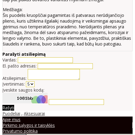
Medžiaga:
Šis puodelis kruopščiai pagamintas iš patvaraus nerūdijančiojo
plieno, kuris užtikrina ilgalaikį naudojimą ir veiksmingai apsaugo
gėrimus nuo temperatūros praradimo. Nerūdijantis plienas yra
medžiaga, žinoma dėl savo atsparumo pažeidimams, korozijai ir
lengvo valymo. Be to, plastikiniai elementai, pavyzdžiui, praktiškas
šiaudelis ir rankena, buvo sukurti taip, kad būtų kuo patogiau.
Parašyti atsiliepimą
Vardas:
El. pašto adresas:
Atsiliepimas:
Įvertinimas:
Įveskite saugos kodą:
Rašyti
Puodeliai
,
Aksesuarai
Apie mus
Pirkimo sąlygos ir taisyklės
Privatumo politika