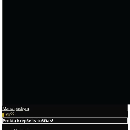
Mano paskyra
00
€0
0
Prekių krepšelis tuščias!