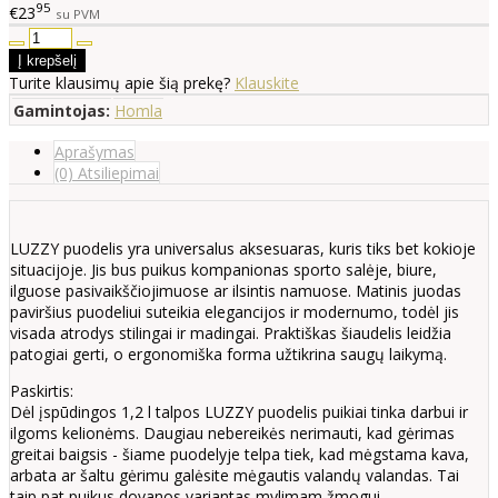
95
€23
su PVM
Turite klausimų apie šią prekę?
Klauskite
Gamintojas:
Homla
Aprašymas
(0) Atsiliepimai
LUZZY puodelis yra universalus aksesuaras, kuris tiks bet kokioje
situacijoje. Jis bus puikus kompanionas sporto salėje, biure,
ilguose pasivaikščiojimuose ar ilsintis namuose. Matinis juodas
paviršius puodeliui suteikia elegancijos ir modernumo, todėl jis
visada atrodys stilingai ir madingai. Praktiškas šiaudelis leidžia
patogiai gerti, o ergonomiška forma užtikrina saugų laikymą.
Paskirtis:
Dėl įspūdingos 1,2 l talpos LUZZY puodelis puikiai tinka darbui ir
ilgoms kelionėms. Daugiau nebereikės nerimauti, kad gėrimas
greitai baigsis - šiame puodelyje telpa tiek, kad mėgstama kava,
arbata ar šaltu gėrimu galėsite mėgautis valandų valandas. Tai
taip pat puikus dovanos variantas mylimam žmogui.