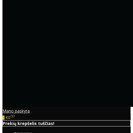
Mano paskyra
00
€0
0
Prekių krepšelis tuščias!