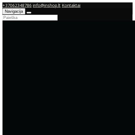
+37062348786
info@inshop.lt
Kontaktai
Navigacija