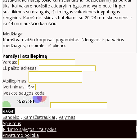
tiks, kai vakare norėsite atidaryti mėgstamo vyno butelį ir per
susitikimus su draugais, iškilmingas vakarienes ir ypatingus
renginius. Kamštelis skirtas buteliams su 20-24 mm skersmens ir
iki 44 mm aukščio kamščiu.
Medžiaga:
Kamštvamzdžio korpusas pagamintas iš lengvos ir patvarios
medžiagos, o spiralė - iš plieno.
Parašyti atsiliepimą
Vardas:
El. pašto adresas:
Atsiliepimas:
Įvertinimas:
Įveskite saugos kodą:
Rašyti
Sandėlio
,
Kamščiatraukiai
,
Valymas
Apie mus
Pirkimo sąlygos ir taisyklės
Privatumo politika