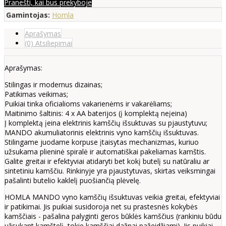
Pranešti, kai bus prekyboje
Gamintojas:
Homla
Aprašymas
(0) Atsiliepimai
Aprašymas:
Stilingas ir modernus dizainas;
Patikimas veikimas;
Puikiai tinka oficialioms vakarienėms ir vakarėliams;
Maitinimo šaltinis: 4 x AA baterijos (į komplektą neįeina)
Į komplektą įeina elektrinis kamščių išsuktuvas su pjaustytuvu;
MANDO akumuliatorinis elektrinis vyno kamščių išsuktuvas.
Stilingame juodame korpuse įtaisytas mechanizmas, kuriuo
užsukama plieninė spiralė ir automatiškai pakeliamas kamštis.
Galite greitai ir efektyviai atidaryti bet kokį butelį su natūraliu ar
sintetiniu kamščiu. Rinkinyje yra pjaustytuvas, skirtas veiksmingai
pašalinti butelio kaklelį puošiančią plėvelę.
HOMLA MANDO vyno kamščių išsuktuvas veikia greitai, efektyviai
ir patikimai. Jis puikiai susidoroja net su prastesnės kokybės
kamščiais - pašalina palyginti geros būklės kamščius (rankiniu būdu
užsukant kamštelį, tokie kamščiai dažnai pažeidžiami). Jis puikiai