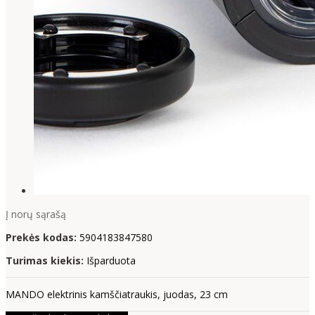
Į norų sąrašą
Prekės kodas:
5904183847580
Turimas kiekis:
Išparduota
MANDO elektrinis kamščiatraukis, juodas, 23 cm