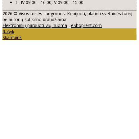
I - IV 09.00 - 16.00, V 09.00 - 15.00
2026 © Visos teisės saugomos. Kopijuoti, platinti svetainės turinį
be autorių sutikimo draudžiama.
Elektroninių parduotuvių nuoma
-
eShoprent.com
Rašyk
Skambink