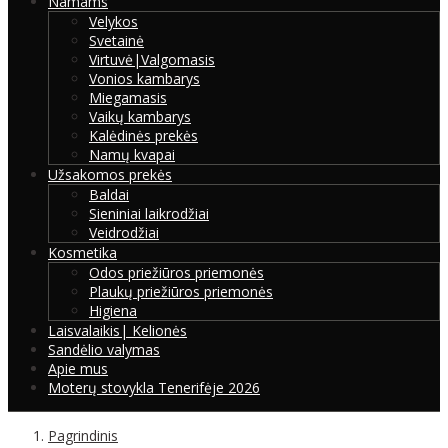
Namams
Velykos
Svetainė
Virtuvė|Valgomasis
Vonios kambarys
Miegamasis
Vaikų kambarys
Kalėdinės prekės
Namų kvapai
Užsakomos prekės
Baldai
Sieniniai laikrodžiai
Veidrodžiai
Kosmetika
Odos priežiūros priemonės
Plaukų priežiūros priemonės
Higiena
Laisvalaikis| Kelionės
Sandėlio valymas
Apie mus
Moterų stovykla Tenerifėje 2026
Pagrindinis