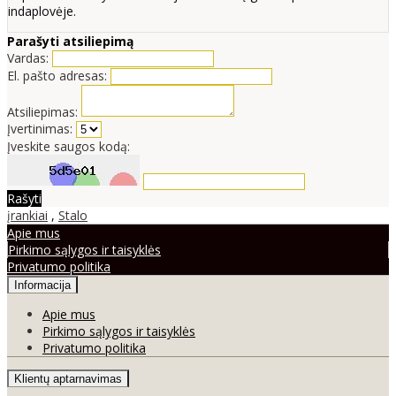
indaplovėje.
Parašyti atsiliepimą
Vardas:
El. pašto adresas:
Atsiliepimas:
Įvertinimas:
Įveskite saugos kodą:
Rašyti
įrankiai
,
Stalo
Apie mus
Pirkimo sąlygos ir taisyklės
Privatumo politika
Informacija
Apie mus
Pirkimo sąlygos ir taisyklės
Privatumo politika
Klientų aptarnavimas