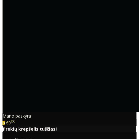
Mano paskyra
00
€0
0
Prekių krepšelis tuščias!