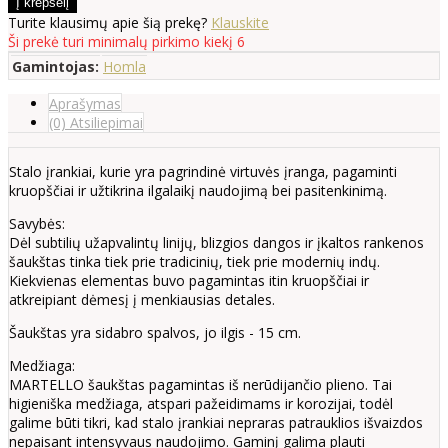
Turite klausimų apie šią prekę?
Klauskite
Ši prekė turi minimalų pirkimo kiekį 6
Gamintojas:
Homla
Aprašymas
(0) Atsiliepimai
Stalo įrankiai, kurie yra pagrindinė virtuvės įranga, pagaminti
kruopščiai ir užtikrina ilgalaikį naudojimą bei pasitenkinimą.
Savybės:
Dėl subtilių užapvalintų linijų, blizgios dangos ir įkaltos rankenos
šaukštas tinka tiek prie tradicinių, tiek prie modernių indų.
Kiekvienas elementas buvo pagamintas itin kruopščiai ir
atkreipiant dėmesį į menkiausias detales.
Šaukštas yra sidabro spalvos, jo ilgis - 15 cm.
Medžiaga:
MARTELLO šaukštas pagamintas iš nerūdijančio plieno. Tai
higieniška medžiaga, atspari pažeidimams ir korozijai, todėl
galime būti tikri, kad stalo įrankiai nepraras patrauklios išvaizdos
nepaisant intensyvaus naudojimo. Gaminį galima plauti