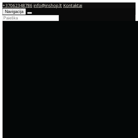
+37062348786
info@inshop.lt
Kontaktai
Navigacija