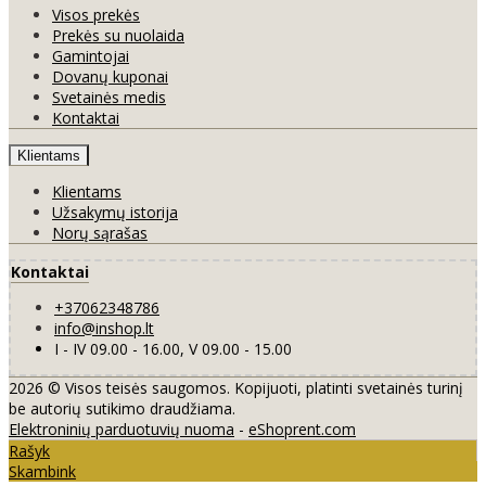
Visos prekės
Prekės su nuolaida
Gamintojai
Dovanų kuponai
Svetainės medis
Kontaktai
Klientams
Klientams
Užsakymų istorija
Norų sąrašas
Kontaktai
+37062348786
info@inshop.lt
I - IV 09.00 - 16.00, V 09.00 - 15.00
2026 © Visos teisės saugomos. Kopijuoti, platinti svetainės turinį
be autorių sutikimo draudžiama.
Elektroninių parduotuvių nuoma
-
eShoprent.com
Rašyk
Skambink