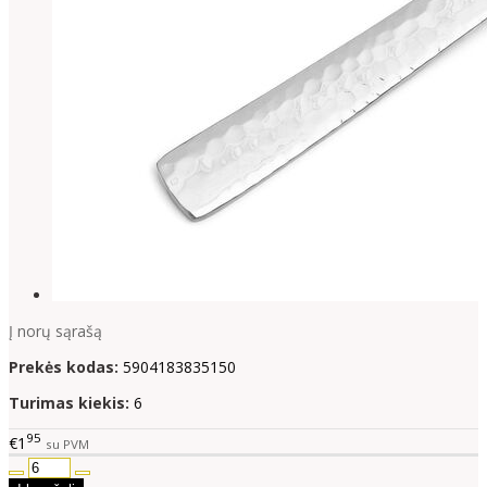
Į norų sąrašą
Prekės kodas:
5904183835150
Turimas kiekis:
6
95
€1
su PVM