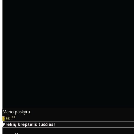
Mano paskyra
00
€0
0
Prekių krepšelis tuščias!