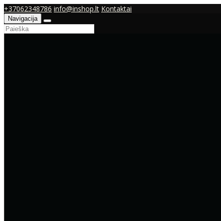
+37062348786
info@inshop.lt
Kontaktai
Navigacija