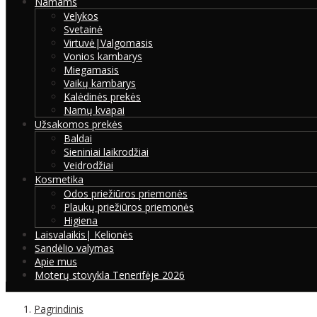
Namams
Velykos
Svetainė
Virtuvė|Valgomasis
Vonios kambarys
Miegamasis
Vaikų kambarys
Kalėdinės prekės
Namų kvapai
Užsakomos prekės
Baldai
Sieniniai laikrodžiai
Veidrodžiai
Kosmetika
Odos priežiūros priemonės
Plaukų priežiūros priemonės
Higiena
Laisvalaikis| Kelionės
Sandėlio valymas
Apie mus
Moterų stovykla Tenerifėje 2026
Pagrindinis