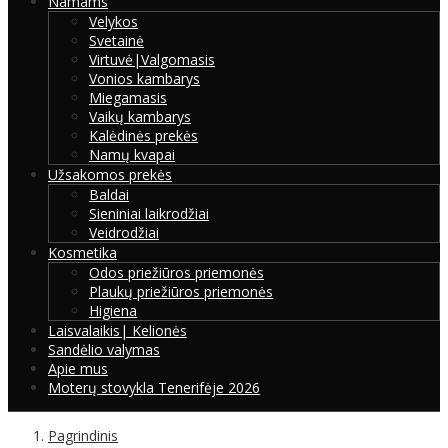
Namams
Velykos
Svetainė
Virtuvė|Valgomasis
Vonios kambarys
Miegamasis
Vaikų kambarys
Kalėdinės prekės
Namų kvapai
Užsakomos prekės
Baldai
Sieniniai laikrodžiai
Veidrodžiai
Kosmetika
Odos priežiūros priemonės
Plaukų priežiūros priemonės
Higiena
Laisvalaikis| Kelionės
Sandėlio valymas
Apie mus
Moterų stovykla Tenerifėje 2026
Pagrindinis