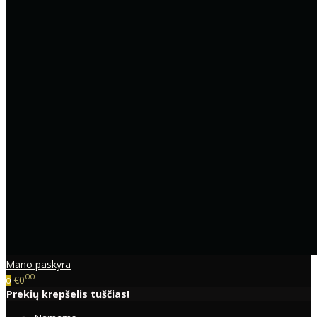
Mano paskyra
00
€0
0
Prekių krepšelis tuščias!