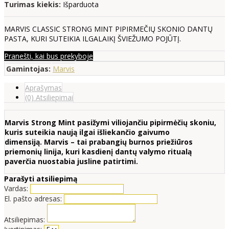
Turimas kiekis:
Išparduota
MARVIS CLASSIC STRONG MINT PIPIRMEČIŲ SKONIO DANTŲ
PASTA, KURI SUTEIKIA ILGALAIKĮ ŠVIEŽUMO POJŪTĮ.
Pranešti, kai bus prekyboje
Gamintojas:
Marvis
Aprašymas
(0) Atsiliepimai
Marvis Strong Mint pasižymi viliojančiu pipirmėčių skoniu,
kuris suteikia naują ilgai išliekančio gaivumo
dimensiją. Marvis – tai prabangių burnos priežiūros
priemonių linija, kuri kasdienį dantų valymo ritualą
paverčia nuostabia jusline patirtimi.
Parašyti atsiliepimą
Vardas:
El. pašto adresas:
Atsiliepimas: