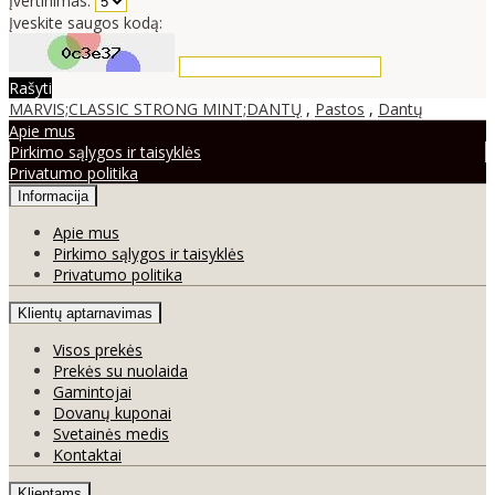
Įvertinimas:
Įveskite saugos kodą:
Rašyti
MARVIS;CLASSIC STRONG MINT;DANTŲ
,
Pastos
,
Dantų
Apie mus
Pirkimo sąlygos ir taisyklės
Privatumo politika
Informacija
Apie mus
Pirkimo sąlygos ir taisyklės
Privatumo politika
Klientų aptarnavimas
Visos prekės
Prekės su nuolaida
Gamintojai
Dovanų kuponai
Svetainės medis
Kontaktai
Klientams