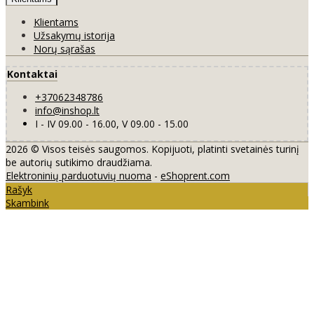
Klientams
Užsakymų istorija
Norų sąrašas
Kontaktai
+37062348786
info@inshop.lt
I - IV 09.00 - 16.00, V 09.00 - 15.00
2026 © Visos teisės saugomos. Kopijuoti, platinti svetainės turinį
be autorių sutikimo draudžiama.
Elektroninių parduotuvių nuoma
-
eShoprent.com
Rašyk
Skambink