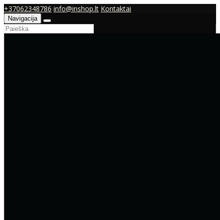
+37062348786
info@inshop.lt
Kontaktai
Navigacija