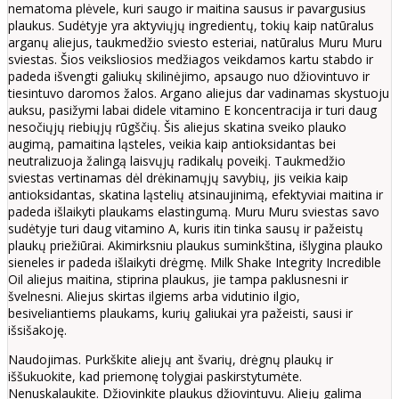
nematoma plėvele, kuri saugo ir maitina sausus ir pavargusius
plaukus. Sudėtyje yra aktyviųjų ingredientų, tokių kaip natūralus
arganų aliejus, taukmedžio sviesto esteriai, natūralus Muru Muru
sviestas. Šios veiksliosios medžiagos veikdamos kartu stabdo ir
padeda išvengti galiukų skilinėjimo, apsaugo nuo džiovintuvo ir
tiesintuvo daromos žalos. Argano aliejus dar vadinamas skystuoju
auksu, pasižymi labai didele vitamino E koncentracija ir turi daug
nesočiųjų riebiųjų rūgščių. Šis aliejus skatina sveiko plauko
augimą, pamaitina ląsteles, veikia kaip antioksidantas bei
neutralizuoja žalingą laisvųjų radikalų poveikį. Taukmedžio
sviestas vertinamas dėl drėkinamųjų savybių, jis veikia kaip
antioksidantas, skatina ląstelių atsinaujinimą, efektyviai maitina ir
padeda išlaikyti plaukams elastingumą. Muru Muru sviestas savo
sudėtyje turi daug vitamino A, kuris itin tinka sausų ir pažeistų
plaukų priežiūrai. Akimirksniu plaukus suminkština, išlygina plauko
sieneles ir padeda išlaikyti drėgmę. Milk Shake Integrity Incredible
Oil aliejus maitina, stiprina plaukus, jie tampa paklusnesni ir
švelnesni. Aliejus skirtas ilgiems arba vidutinio ilgio,
besiveliantiems plaukams, kurių galiukai yra pažeisti, sausi ir
išsišakoję.
Naudojimas. Purkškite aliejų ant švarių, drėgnų plaukų ir
iššukuokite, kad priemonę tolygiai paskirstytumėte.
Nenuskalaukite. Džiovinkite plaukus džiovintuvu. Aliejų galima