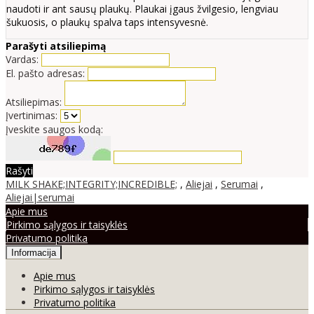
naudoti ir ant sausų plaukų. Plaukai įgaus žvilgesio, lengviau
šukuosis, o plaukų spalva taps intensyvesnė.
Parašyti atsiliepimą
Vardas:
El. pašto adresas:
Atsiliepimas:
Įvertinimas:
Įveskite saugos kodą:
Rašyti
MILK SHAKE;INTEGRITY;INCREDIBLE;
,
Aliejai
,
Serumai
,
Aliejai|serumai
Apie mus
Pirkimo sąlygos ir taisyklės
Privatumo politika
Informacija
Apie mus
Pirkimo sąlygos ir taisyklės
Privatumo politika