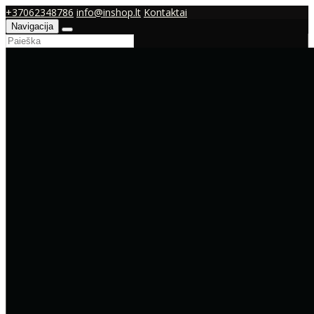
+37062348786
info@inshop.lt
Kontaktai
Navigacija