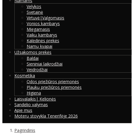
Namams
Velykos
Svetainė
Virtuvė|Valgomasis
Vonios kambarys
Miegamasis
Vaikų kambarys
Kalėdinės prekės
Namų kvapai
Užsakomos prekės
Baldai
Sieniniai laikrodžiai
Veidrodžiai
Kosmetika
Odos priežiūros priemonės
Plaukų priežiūros priemonės
Higiena
Laisvalaikis| Kelionės
Sandėlio valymas
Apie mus
Moterų stovykla Tenerifėje 2026
Pagrindinis