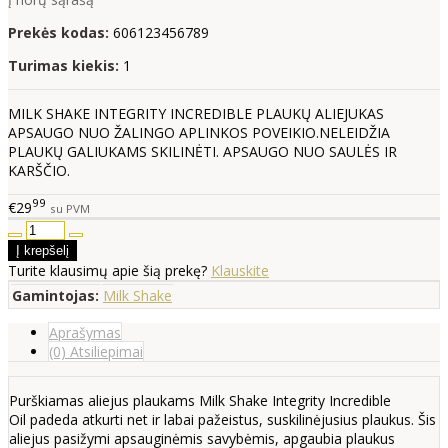
Prekės kodas:
606123456789
Turimas kiekis:
1
MILK SHAKE INTEGRITY INCREDIBLE PLAUKŲ ALIEJUKAS
APSAUGO NUO ŽALINGO APLINKOS POVEIKIO.NELEIDŽIA
PLAUKŲ GALIUKAMS SKILINĖTI. APSAUGO NUO SAULĖS IR
KARŠČIO.
99
€29
su PVM
Turite klausimų apie šią prekę?
Klauskite
Gamintojas:
Milk Shake
Aprašymas
(0) Atsiliepimai
Purškiamas aliejus plaukams Milk Shake Integrity Incredible
Oil padeda atkurti net ir labai pažeistus, suskilinėjusius plaukus. Šis
aliejus pasižymi apsauginėmis savybėmis, apgaubia plaukus