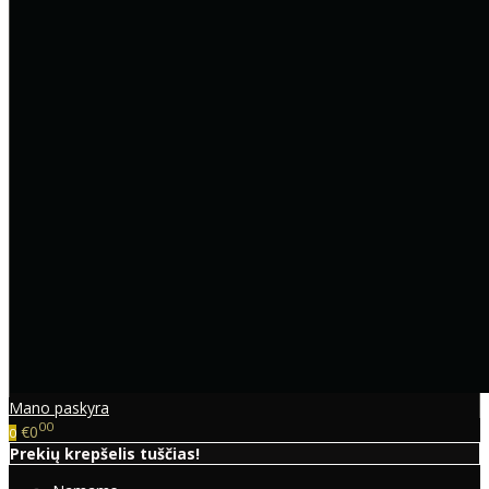
Mano paskyra
00
€0
0
Prekių krepšelis tuščias!