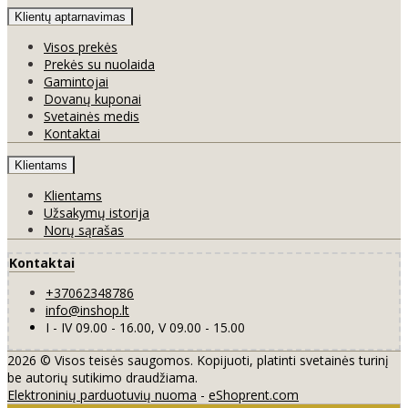
Klientų aptarnavimas
Visos prekės
Prekės su nuolaida
Gamintojai
Dovanų kuponai
Svetainės medis
Kontaktai
Klientams
Klientams
Užsakymų istorija
Norų sąrašas
Kontaktai
+37062348786
info@inshop.lt
I - IV 09.00 - 16.00, V 09.00 - 15.00
2026 © Visos teisės saugomos. Kopijuoti, platinti svetainės turinį
be autorių sutikimo draudžiama.
Elektroninių parduotuvių nuoma
-
eShoprent.com