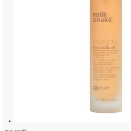
Į norų sąrašą