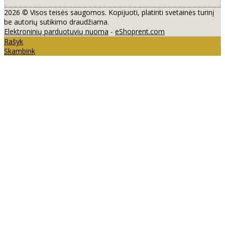
2026 © Visos teisės saugomos. Kopijuoti, platinti svetainės turinį
be autorių sutikimo draudžiama.
Elektroninių parduotuvių nuoma
-
eShoprent.com
Rašyk
Skambink