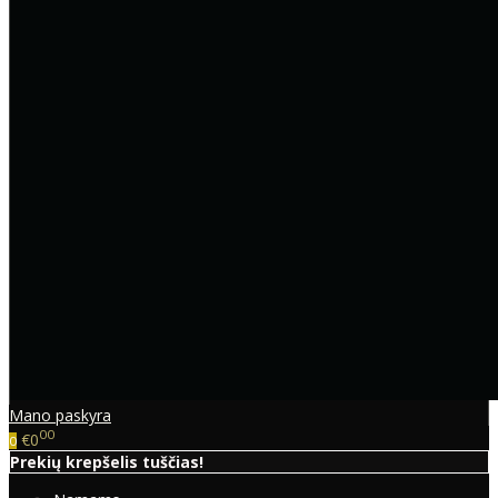
Mano paskyra
00
€0
0
Prekių krepšelis tuščias!