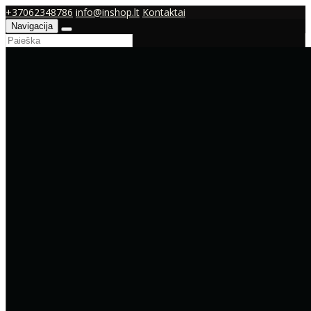
+37062348786
info@inshop.lt
Kontaktai
Navigacija