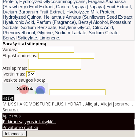
Protein, Hydrolyzed Glycosaminoglycans, Fragaria Ananassa
(Strawberry) Fruit Extract, Carica Papaya (Papaya) Fruit Extract,
Lycium Barbarum Fruit Extract, Hydrolyzed Milk Protein,
Hydrolyzed Quinoa, Helianthus Annuus (Sunflower) Seed Extract,
Hyaluronic Acid, Parfum (Fragrance), Benzyl Alcohol, Potassium
Sorbate, Sodium Benzoate, Butylene Glycol, Citric Acid,
Phenoxyethanol, Glycine, Sodium Lactate, Sodium Citrate,
Benzyl Salicylate, Limonene.
Parašyti atsiliepimą
Vardas:
El. pašto adresas:
Atsiliepimas:
Įvertinimas:
Įveskite saugos kodą:
Rašyti
MILK SHAKE;MOISTURE PLIUS;HYDRAT
,
Aliejai
,
Aliejai|serumai
,
Serumai
Apie mus
Pirkimo sąlygos ir taisyklės
Privatumo politika
Informacija