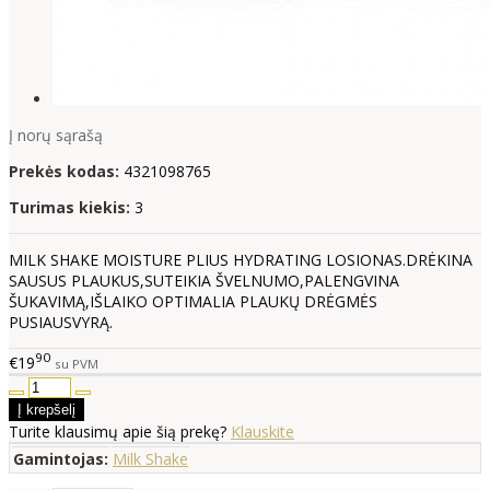
Į norų sąrašą
Prekės kodas:
4321098765
Turimas kiekis:
3
MILK SHAKE MOISTURE PLIUS HYDRATING LOSIONAS.DRĖKINA
SAUSUS PLAUKUS,SUTEIKIA ŠVELNUMO,PALENGVINA
ŠUKAVIMĄ,IŠLAIKO OPTIMALIA PLAUKŲ DRĖGMĖS
PUSIAUSVYRĄ.
90
€19
su PVM
Turite klausimų apie šią prekę?
Klauskite
Gamintojas:
Milk Shake