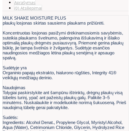
Aprašymas
(0) Atsiliepimai
MILK SHAKE MOISTURE PLUS
plaukų losjonas skirtas sausiems plaukams prižiūrėti.
Koncentruotas losjonas pasižymi drėkinamosiomis savybėmis,
suteikia plaukams švelnumo, palengvina iššukavimą ir išlaiko
optimalią plaukų drėgmės pusiausvyrą. Priemonė gerina plaukų
būklę, jie tampa švelnūs ir žvilgantys. Sudėtyje esančios
naudingosios medžiagos lėtina plaukų senėjimą ir apsaugo
spalvą.
Sudėtyje yra
Organinio papajų ekstrakto, hialurono rūgšties, Integrity 41®
veikliųjų medžiagų derinio.
Naudojimas
Tolygiai paskirstykite ant šampūnu ištrinktų, drėgnų plaukų visą
tūbelės turinį, ypač ant pažeistų plaukų galų. Palikite 3–5
minutėms. Nuskalaukite ir modeliuokite norimą šukuoseną. Prieš
naudojimą tūbelę gerai pakratykite.
Sudėtis:
Ingredients:
Alcohol Denat., Propylene Glycol, Myristyl Alcohol,
Aqua (Water), Cetrimonium Chloride, Glycerin, Hydrolyzed Rice