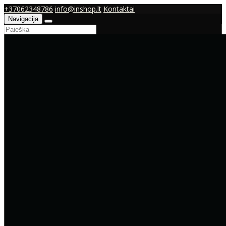
+37062348786
info@inshop.lt
Kontaktai
Navigacija