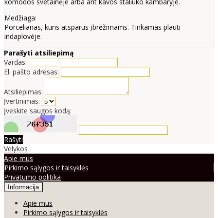
komodos svetainėje arba ant kavos staliuko kambaryje.
Medžiaga:
Porcelianas, kuris atsparus įbrėžimams. Tinkamas plauti
indaplovėje.
Parašyti atsiliepimą
Vardas:
El. pašto adresas:
Atsiliepimas:
Įvertinimas:
Įveskite saugos kodą:
Rašyti
Velykos
Apie mus
Pirkimo sąlygos ir taisyklės
Privatumo politika
Informacija
Apie mus
Pirkimo sąlygos ir taisyklės