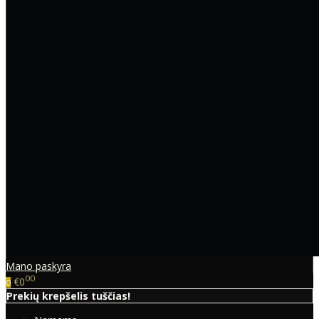
Mano paskyra
00
€0
0
Prekių krepšelis tuščias!