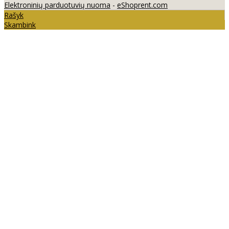
Elektroninių parduotuvių nuoma
-
eShoprent.com
Rašyk
Skambink