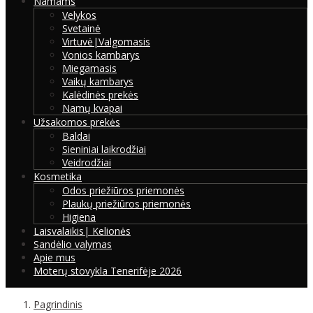
Namams
Velykos
Svetainė
Virtuvė|Valgomasis
Vonios kambarys
Miegamasis
Vaikų kambarys
Kalėdinės prekės
Namų kvapai
Užsakomos prekės
Baldai
Sieniniai laikrodžiai
Veidrodžiai
Kosmetika
Odos priežiūros priemonės
Plaukų priežiūros priemonės
Higiena
Laisvalaikis| Kelionės
Sandėlio valymas
Apie mus
Moterų stovykla Tenerifėje 2026
Pagrindinis