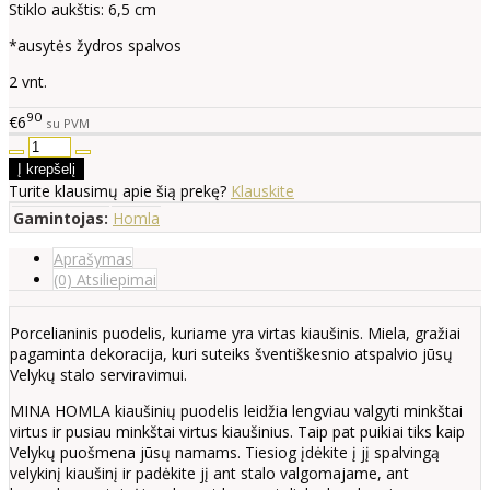
Stiklo aukštis: 6,5 cm
*ausytės žydros spalvos
2 vnt.
90
€6
su PVM
Turite klausimų apie šią prekę?
Klauskite
Gamintojas:
Homla
Aprašymas
(0) Atsiliepimai
Porcelianinis puodelis, kuriame yra virtas kiaušinis. Miela, gražiai
pagaminta dekoracija, kuri suteiks šventiškesnio atspalvio jūsų
Velykų stalo serviravimui.
MINA HOMLA kiaušinių puodelis leidžia lengviau valgyti minkštai
virtus ir pusiau minkštai virtus kiaušinius. Taip pat puikiai tiks kaip
Velykų puošmena jūsų namams. Tiesiog įdėkite į jį spalvingą
velykinį kiaušinį ir padėkite jį ant stalo valgomajame, ant