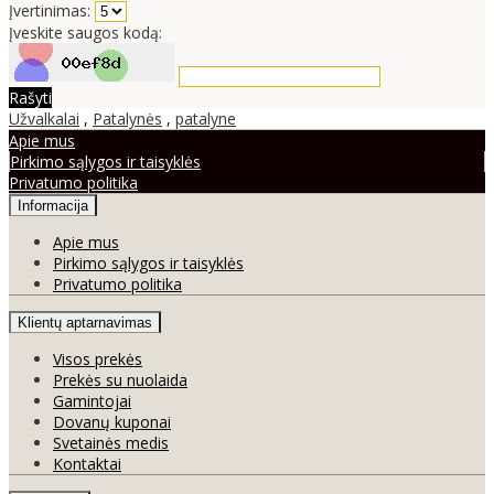
Įvertinimas:
Įveskite saugos kodą:
Rašyti
Užvalkalai
,
Patalynės
,
patalyne
Apie mus
Pirkimo sąlygos ir taisyklės
Privatumo politika
Informacija
Apie mus
Pirkimo sąlygos ir taisyklės
Privatumo politika
Klientų aptarnavimas
Visos prekės
Prekės su nuolaida
Gamintojai
Dovanų kuponai
Svetainės medis
Kontaktai