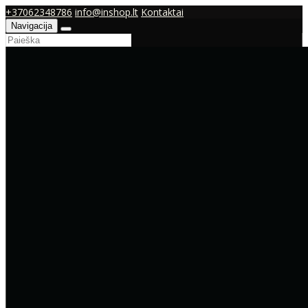
+37062348786
info@inshop.lt
Kontaktai
Navigacija