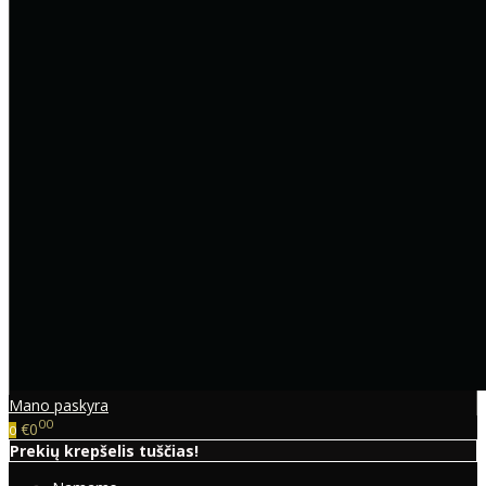
Mano paskyra
00
€0
0
Prekių krepšelis tuščias!