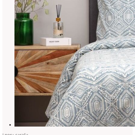
Į norų sąrašą