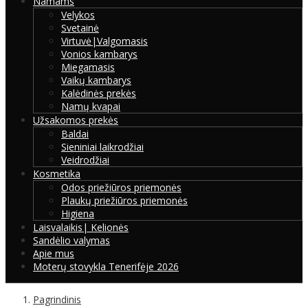
Namams
Velykos
Svetainė
Virtuvė|Valgomasis
Vonios kambarys
Miegamasis
Vaikų kambarys
Kalėdinės prekės
Namų kvapai
Užsakomos prekės
Baldai
Sieniniai laikrodžiai
Veidrodžiai
Kosmetika
Odos priežiūros priemonės
Plaukų priežiūros priemonės
Higiena
Laisvalaikis| Kelionės
Sandėlio valymas
Apie mus
Moterų stovykla Tenerifėje 2026
Pagrindinis