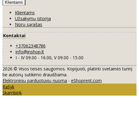
Klientams
Klientams
Užsakymų istorija
Norų sąrašas
Kontaktai
+37062348786
info@inshop.lt
I - IV 09.00 - 16.00, V 09.00 - 15.00
2026 © Visos teisės saugomos. Kopijuoti, platinti svetainės turinį
be autorių sutikimo draudžiama.
Elektroninių parduotuvių nuoma
-
eShoprent.com
Rašyk
Skambink