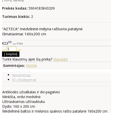
Prekės kodas:
5904183843209
Turimas kiekis:
2
"AZTECA" medvilninė mėlyna raštuota patalynė
Išmatavimai: 160x200 cm
99
€23
su PVM
Turite klausimų apie šią prekę?
Klauskite
Gamintojas:
Homla
Aprašymas
(0) Atsiliepimai
Antklodės užvalkalas ir dvi pagalvės
Minkšta, erdvi medvilnė
Užtraukiamas užtrauktuku
Dydis: 160 x 200 cm
Medvilninė baltos ir mėlynos spalvos rašto patalynė 160x200 cm