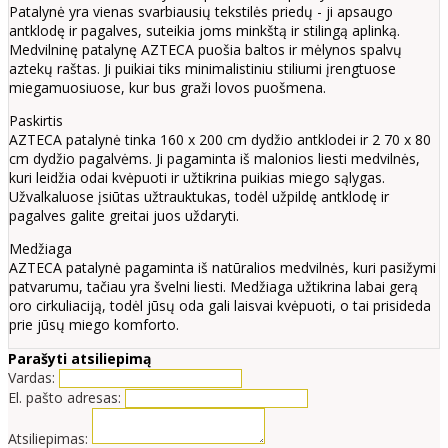
Patalynė yra vienas svarbiausių tekstilės priedų - ji apsaugo
antklodę ir pagalves, suteikia joms minkštą ir stilingą aplinką.
Medvilninę patalynę AZTECA puošia baltos ir mėlynos spalvų
aztekų raštas. Ji puikiai tiks minimalistiniu stiliumi įrengtuose
miegamuosiuose, kur bus graži lovos puošmena.
Paskirtis
AZTECA patalynė tinka 160 x 200 cm dydžio antklodei ir 2 70 x 80
cm dydžio pagalvėms. Ji pagaminta iš malonios liesti medvilnės,
kuri leidžia odai kvėpuoti ir užtikrina puikias miego sąlygas.
Užvalkaluose įsiūtas užtrauktukas, todėl užpildę antklodę ir
pagalves galite greitai juos uždaryti.
Medžiaga
AZTECA patalynė pagaminta iš natūralios medvilnės, kuri pasižymi
patvarumu, tačiau yra švelni liesti. Medžiaga užtikrina labai gerą
oro cirkuliaciją, todėl jūsų oda gali laisvai kvėpuoti, o tai prisideda
prie jūsų miego komforto.
Parašyti atsiliepimą
Vardas:
El. pašto adresas:
Atsiliepimas: