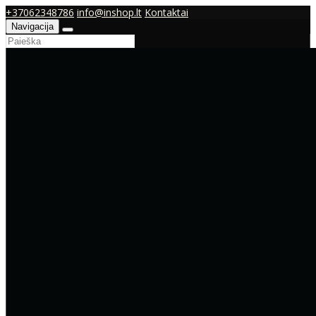
+37062348786
info@inshop.lt
Kontaktai
Navigacija