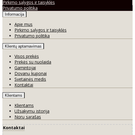
Pirkimo sąlygos ir taisyklės
Privatumo politika
Informacija
Apie mus
Pirkimo sąlygos ir taisyklės
Privatumo politika
Klientų aptarnavimas
Visos prekės
Prekės su nuolaida
Gamintojai
Dovanų kuponai
Svetainės medis
Kontaktai
Klientams
Klientams
Užsakymų istorija
Norų sąrašas
Kontaktai