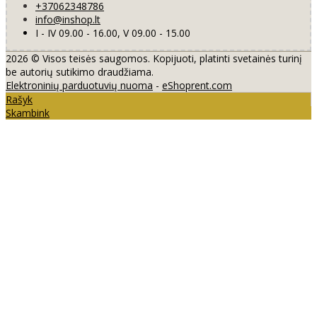
+37062348786
info@inshop.lt
I - IV 09.00 - 16.00, V 09.00 - 15.00
2026 © Visos teisės saugomos. Kopijuoti, platinti svetainės turinį
be autorių sutikimo draudžiama.
Elektroninių parduotuvių nuoma
-
eShoprent.com
Rašyk
Skambink