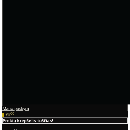
Mano paskyra
00
€0
0
Prekių krepšelis tuščias!