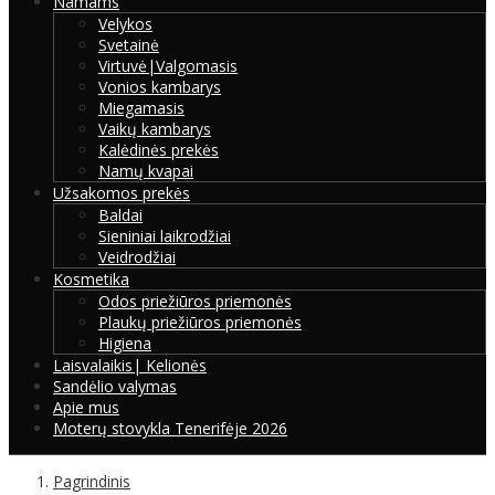
Namams
Velykos
Svetainė
Virtuvė|Valgomasis
Vonios kambarys
Miegamasis
Vaikų kambarys
Kalėdinės prekės
Namų kvapai
Užsakomos prekės
Baldai
Sieniniai laikrodžiai
Veidrodžiai
Kosmetika
Odos priežiūros priemonės
Plaukų priežiūros priemonės
Higiena
Laisvalaikis| Kelionės
Sandėlio valymas
Apie mus
Moterų stovykla Tenerifėje 2026
Pagrindinis