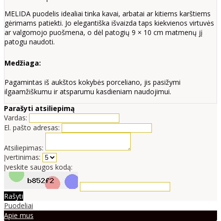
MELIDA puodelis idealiai tinka kavai, arbatai ar kitiems karštiems
gėrimams patiekti. Jo elegantiška išvaizda taps kiekvienos virtuvės
ar valgomojo puošmena, o dėl patogių 9 × 10 cm matmenų jį
patogu naudoti.
Medžiaga:
Pagamintas iš aukštos kokybės porceliano, jis pasižymi
ilgaamžiškumu ir atsparumu kasdieniam naudojimui.
Parašyti atsiliepimą
Vardas:
El. pašto adresas:
Atsiliepimas:
Įvertinimas:
Įveskite saugos kodą:
Rašyti
Puodeliai
Apie mus