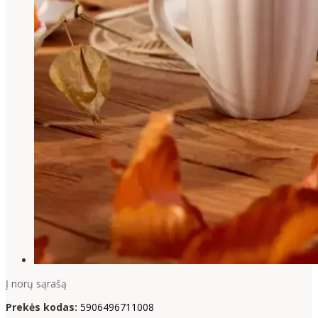
Į norų sąrašą
Prekės kodas:
5906496711008