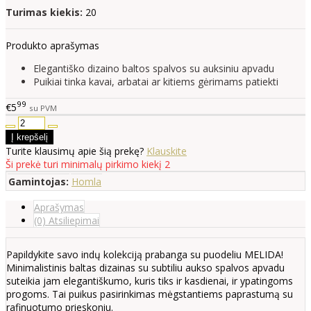
Turimas kiekis:
20
Produkto aprašymas
Elegantiško dizaino baltos spalvos su auksiniu apvadu
Puikiai tinka kavai, arbatai ar kitiems gėrimams patiekti
99
€5
su PVM
Turite klausimų apie šią prekę?
Klauskite
Ši prekė turi minimalų pirkimo kiekį 2
Gamintojas:
Homla
Aprašymas
(0) Atsiliepimai
Papildykite savo indų kolekciją prabanga su puodeliu MELIDA!
Minimalistinis baltas dizainas su subtiliu aukso spalvos apvadu
suteikia jam elegantiškumo, kuris tiks ir kasdienai, ir ypatingoms
progoms. Tai puikus pasirinkimas mėgstantiems paprastumą su
rafinuotumo prieskoniu.