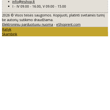
info@inshop.lt
I - IV 09.00 - 16.00, V 09.00 - 15.00
2026 © Visos teisės saugomos. Kopijuoti, platinti svetainės turinį
be autorių sutikimo draudžiama.
Elektroninių parduotuvių nuoma
-
eShoprent.com
Rašyk
Skambink