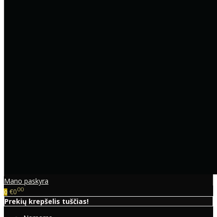
Mano paskyra
00
€0
0
Prekių krepšelis tuščias!