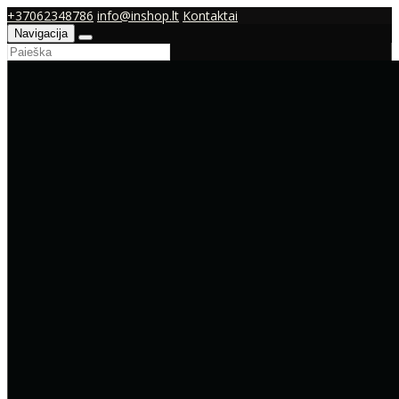
+37062348786
info@inshop.lt
Kontaktai
Navigacija