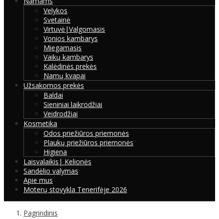
Namams
Velykos
Svetainė
Virtuvė|Valgomasis
Vonios kambarys
Miegamasis
Vaikų kambarys
Kalėdinės prekės
Namų kvapai
Užsakomos prekės
Baldai
Sieniniai laikrodžiai
Veidrodžiai
Kosmetika
Odos priežiūros priemonės
Plaukų priežiūros priemonės
Higiena
Laisvalaikis| Kelionės
Sandėlio valymas
Apie mus
Moterų stovykla Tenerifėje 2026
Pagrindinis