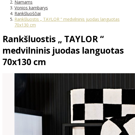
Namams
Vonios kambarys
Rankšluoščiai
Rankšluostis „ TAYLOR “ medvilninis juodas languotas
70x130 cm
Rankšluostis „ TAYLOR “
medvilninis juodas languotas
70x130 cm