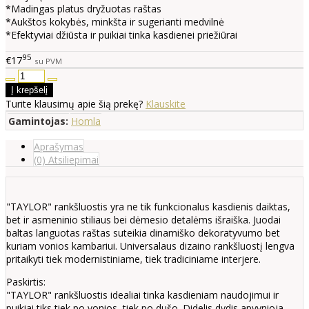
*Madingas platus dryžuotas raštas
*Aukštos kokybės, minkšta ir sugerianti medvilnė
*Efektyviai džiūsta ir puikiai tinka kasdienei priežiūrai
95
€17
su PVM
Turite klausimų apie šią prekę?
Klauskite
Gamintojas:
Homla
Aprašymas
(0) Atsiliepimai
"TAYLOR" rankšluostis yra ne tik funkcionalus kasdienis daiktas,
bet ir asmeninio stiliaus bei dėmesio detalėms išraiška. Juodai
baltas languotas raštas suteikia dinamiško dekoratyvumo bet
kuriam vonios kambariui. Universalaus dizaino rankšluostį lengva
pritaikyti tiek modernistiniame, tiek tradiciniame interjere.
Paskirtis:
"TAYLOR" rankšluostis idealiai tinka kasdieniam naudojimui ir
puikiai tiks tiek po vonios, tiek po dušo. Didelis dydis apvynioja