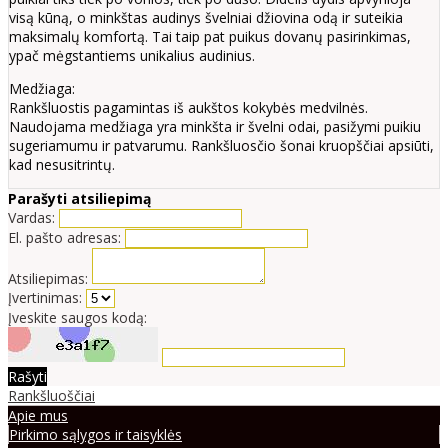
visą kūną, o minkštas audinys švelniai džiovina odą ir suteikia
maksimalų komfortą. Tai taip pat puikus dovanų pasirinkimas,
ypač mėgstantiems unikalius audinius.
Medžiaga:
Rankšluostis pagamintas iš aukštos kokybės medvilnės.
Naudojama medžiaga yra minkšta ir švelni odai, pasižymi puikiu
sugeriamumu ir patvarumu. Rankšluosčio šonai kruopščiai apsiūti,
kad nesusitrintų.
Parašyti atsiliepimą
Vardas:
El. pašto adresas:
Atsiliepimas:
Įvertinimas:
Įveskite saugos kodą:
Rašyti
Rankšluoščiai
Apie mus
Pirkimo sąlygos ir taisyklės