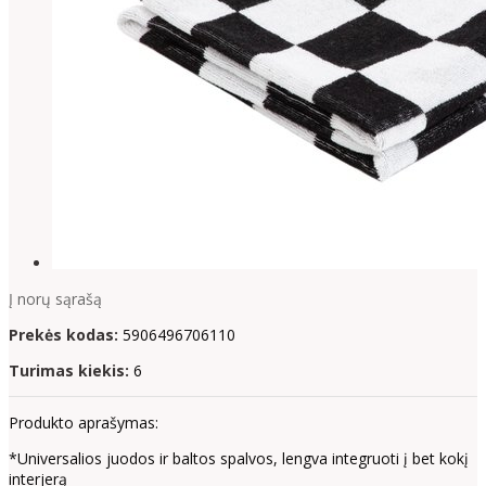
Į norų sąrašą
Prekės kodas:
5906496706110
Turimas kiekis:
6
Produkto aprašymas:
*Universalios juodos ir baltos spalvos, lengva integruoti į bet kokį
interjerą