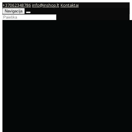
+37062348786
info@inshop.lt
Kontaktai
Navigacija