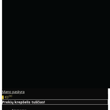
Mano paskyra
00
€0
0
Prekių krepšelis tuščias!