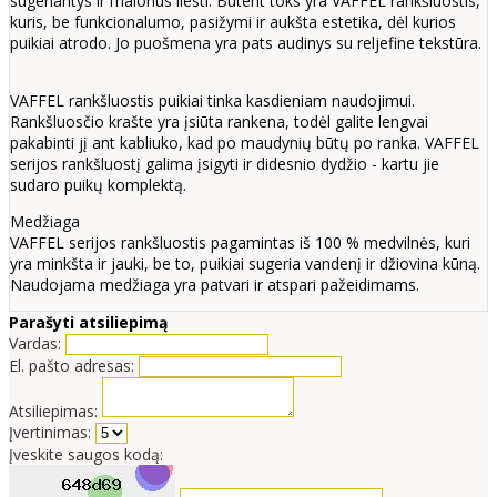
sugeriantys ir malonūs liesti. Būtent toks yra VAFFEL rankšluostis,
kuris, be funkcionalumo, pasižymi ir aukšta estetika, dėl kurios
puikiai atrodo. Jo puošmena yra pats audinys su reljefine tekstūra.
VAFFEL rankšluostis puikiai tinka kasdieniam naudojimui.
Rankšluosčio krašte yra įsiūta rankena, todėl galite lengvai
pakabinti jį ant kabliuko, kad po maudynių būtų po ranka. VAFFEL
serijos rankšluostį galima įsigyti ir didesnio dydžio - kartu jie
sudaro puikų komplektą.
Medžiaga
VAFFEL serijos rankšluostis pagamintas iš 100 % medvilnės, kuri
yra minkšta ir jauki, be to, puikiai sugeria vandenį ir džiovina kūną.
Naudojama medžiaga yra patvari ir atspari pažeidimams.
Parašyti atsiliepimą
Vardas:
El. pašto adresas:
Atsiliepimas:
Įvertinimas:
Įveskite saugos kodą: