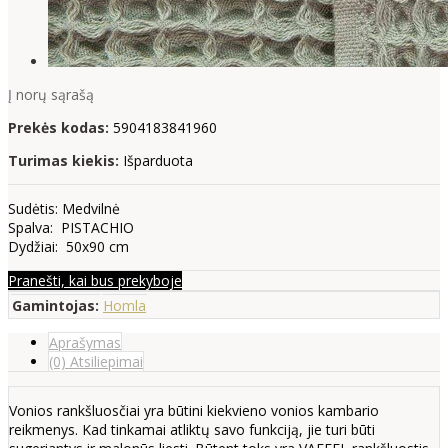
Į norų sąrašą
Prekės kodas:
5904183841960
Turimas kiekis:
Išparduota
Sudėtis: Medvilnė
Spalva: PISTACHIO
Dydžiai: 50x90 cm
Pranešti, kai bus prekyboje
Gamintojas:
Homla
Aprašymas
(0) Atsiliepimai
Vonios rankšluosčiai yra būtini kiekvieno vonios kambario
reikmenys. Kad tinkamai atliktų savo funkciją, jie turi būti