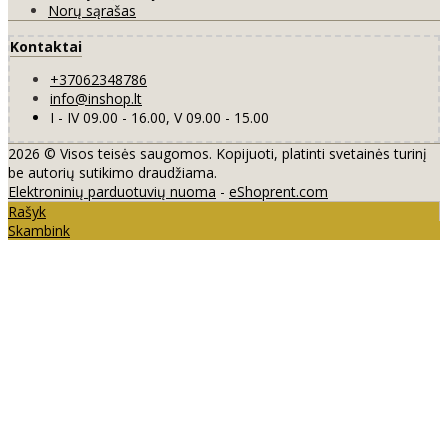
Norų sąrašas
Kontaktai
+37062348786
info@inshop.lt
I - IV 09.00 - 16.00, V 09.00 - 15.00
2026 © Visos teisės saugomos. Kopijuoti, platinti svetainės turinį
be autorių sutikimo draudžiama.
Elektroninių parduotuvių nuoma
-
eShoprent.com
Rašyk
Skambink