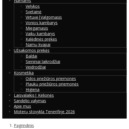
Namams
Velykos
Svetainė
Virtuvė|Valgomasis
Vonios kambarys
Miegamasis
Vaikų kambarys
Kalėdinės prekės
Namų kvapai
Užsakomos prekės
Baldai
Sieniniai laikrodžiai
Veidrodžiai
Kosmetika
Odos priežiūros priemonės
Plaukų priežiūros priemonės
Higiena
Laisvalaikis| Kelionės
Sandėlio valymas
Apie mus
Moterų stovykla Tenerifėje 2026
Pagrindinis