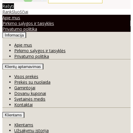
Rašyti
Rankšluoščiai
Apie mus
Pirkimo sąlygos ir taisyklės
Privatumo politika
Informacija
Apie mus
Pirkimo sąlygos ir taisyklės
Privatumo politika
Klientų aptarnavimas
Visos prekės
Prekės su nuolaida
Gamintojai
Dovanų kuponai
Svetainės medis
Kontaktai
Klientams
Klientams
Užsakymų istorija