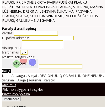
PLAUKŲ PRIEMONĖ SKIRTA ĮVAIRIAPUSIŠKAI PLAUKŲ
PRIEŽIŪRAI. ATSTATO PAŽEISTUS PLAUKUS, STIPRINA, MAŽINA
LŪŽINĖJIMĄ, DRĖKINA, LENGVINA ŠUKAVIMĄ, PAGYVINA
PLAUKŲ SPALVĄ, SUTEIKIA SPINDESIO, NELEIDŽA ŠAKOTOS
PLAUKŲ GALIUKAMS, ATGAIVINA.
Parašyti atsiliepimą
Vardas:
El. pašto adresas:
Atsiliepimas:
Įvertinimas:
Įveskite saugos kodą:
Rašyti
Nuo
,
Apsauga
,
Aliejai
,
REVLON;UNIQ ONE;ALL IN ONE;NENUP
,
Serumai
,
Aliejai|serumai
,
Karščio
Apie mus
Pirkimo sąlygos ir taisyklės
Privatumo politika
Informacija
Apie mus