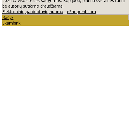
2026 © Visos teisės saugomos. Kopijuoti, platinti svetainės turinį
be autorių sutikimo draudžiama.
Elektroninių parduotuvių nuoma
-
eShoprent.com
Rašyk
Skambink