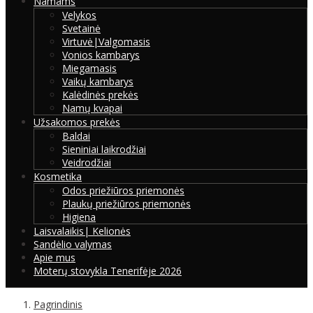
Namams
Velykos
Svetainė
Virtuvė|Valgomasis
Vonios kambarys
Miegamasis
Vaikų kambarys
Kalėdinės prekės
Namų kvapai
Užsakomos prekės
Baldai
Sieniniai laikrodžiai
Veidrodžiai
Kosmetika
Odos priežiūros priemonės
Plaukų priežiūros priemonės
Higiena
Laisvalaikis| Kelionės
Sandėlio valymas
Apie mus
Moterų stovykla Tenerifėje 2026
Pagrindinis