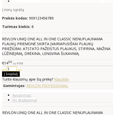
Į norų sąrašą
Prekės kodas:
909123456789
Turimas kiekis:
8
REVLON UNIQ ONE ALL IN ONE CLASSIC NENUPLAUNAMA
PLAUKŲ PRIEMONĖ SKIRTA ĮVAIRIAPUSIŠKAI PLAUKŲ
PRIEŽIŪRAI. ATSTATO PAŽEISTUS PLAUKUS, STIPRINA, MAŽINA
LŪŽINĖJIMĄ, DRĖKINA, LENGVINA ŠUKAVIMĄ.
50
€14
su PVM
Turite klausimų apie šią prekę?
Klauskite
Gamintojas:
REVLON PROFESSIONAL
Aprašymas
(0) Atsiliepimai
REVLON UNIQ ONE ALL IN ONE CLASSIC NENUPLAUNAMA