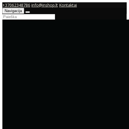
+37062348786
info@inshop.lt
Kontaktai
Navigacija