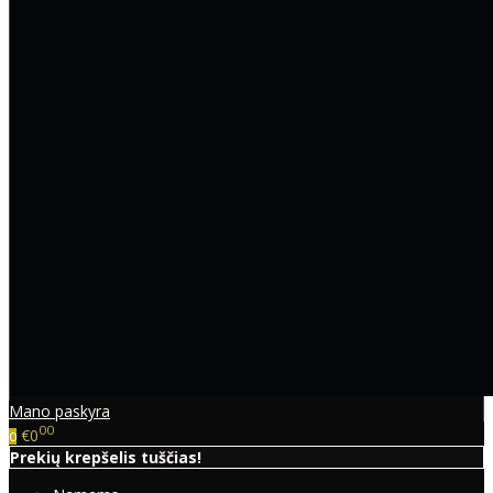
Mano paskyra
00
€0
0
Prekių krepšelis tuščias!