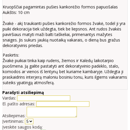
Kruopščiai pagamintas pušies kankorėžio formos papuošalas
Aukštis: 10 cm
Žvakė - akį traukianti pušies kankorėžio formos žvakė, todėl ji yra
puiki dekoracija tiek uždegta, tiek be liepsnos. Ant rudos žvakės
paviršiaus matyti maži balti taškeliai, primenantys mažytes
snaiges. Jis sukurs jaukią nuotaiką vakarais, o dieną bus gražus
dekoratyvinis priedas.
Paskirtis:
Žvakė puikiai tinka kaip rudens, žiemos ir Kalėdų laikotarpio
puošmena. Ją galite pastatyti ant dekoratyvinio padėklo, stalo,
komodos ar vienos iš lentynų bet kuriame kambaryje. Uždegta ji
praskaidrins interjerą maloniu bosiniu tonu, kuris ilgiems vakarams
suteiks ypatingą atmosferą.
Parašyti atsiliepimą
Vardas:
El. pašto adresas:
Atsiliepimas:
Įvertinimas:
Įveskite saugos kodą: