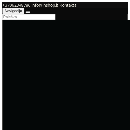
+37062348786
info@inshop.lt
Kontaktai
Navigacija