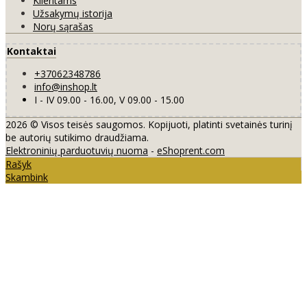
Klientams
Užsakymų istorija
Norų sąrašas
Kontaktai
+37062348786
info@inshop.lt
I - IV 09.00 - 16.00, V 09.00 - 15.00
2026 © Visos teisės saugomos. Kopijuoti, platinti svetainės turinį
be autorių sutikimo draudžiama.
Elektroninių parduotuvių nuoma
-
eShoprent.com
Rašyk
Skambink