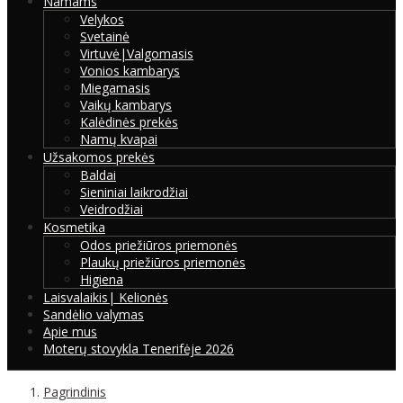
Namams
Velykos
Svetainė
Virtuvė|Valgomasis
Vonios kambarys
Miegamasis
Vaikų kambarys
Kalėdinės prekės
Namų kvapai
Užsakomos prekės
Baldai
Sieniniai laikrodžiai
Veidrodžiai
Kosmetika
Odos priežiūros priemonės
Plaukų priežiūros priemonės
Higiena
Laisvalaikis| Kelionės
Sandėlio valymas
Apie mus
Moterų stovykla Tenerifėje 2026
Pagrindinis