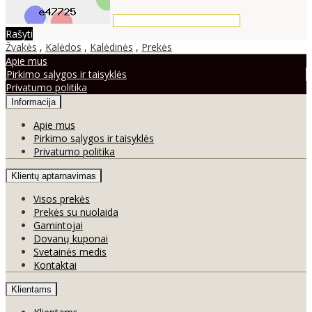
Rašyti
Žvakės
,
Kalėdos
,
Kalėdinės
,
Prekės
Apie mus
Pirkimo sąlygos ir taisyklės
Privatumo politika
Informacija
Apie mus
Pirkimo sąlygos ir taisyklės
Privatumo politika
Klientų aptarnavimas
Visos prekės
Prekės su nuolaida
Gamintojai
Dovanų kuponai
Svetainės medis
Kontaktai
Klientams