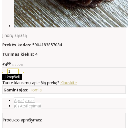
Į norų sąrašą
Prekės kodas:
5904183857084
Turimas kiekis:
4
99
€4
su PVM
Turite klausimų apie šią prekę?
Klauskite
Gamintojas:
Homla
Aprašymas
(0) Atsiliepimai
Produkto aprašymas: