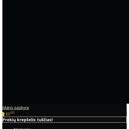
Mano paskyra
00
€0
0
Prekių krepšelis tuščias!