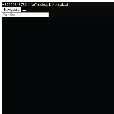
+37062348786
info@inshop.lt
Kontaktai
Navigacija