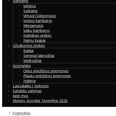
Namams
Velykos
Svetainė
Virtuvė|Valgomasis
Vonios kambarys
Miegamasis
Vaikų kambarys
Kalėdinės prekės
Namų kvapai
Užsakomos prekės
Baldai
Sieniniai laikrodžiai
Veidrodžiai
Kosmetika
Odos priežiūros priemonės
Plaukų priežiūros priemonės
Higiena
Laisvalaikis| Kelionės
Sandėlio valymas
Apie mus
Moterų stovykla Tenerifėje 2026
Pagrindinis