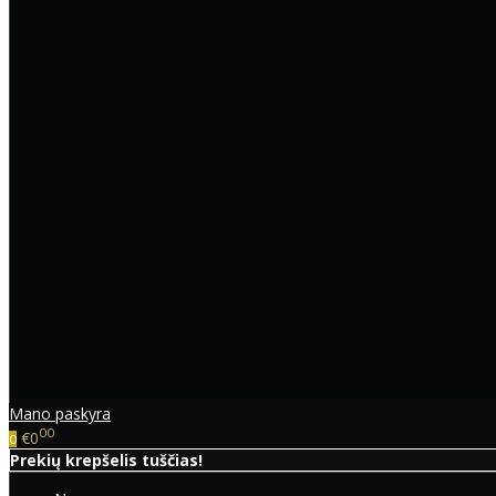
Mano paskyra
00
€0
0
Prekių krepšelis tuščias!