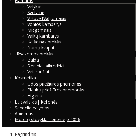
Namams
Velykos
Svetainė
Virtuvė|Valgomasis
Vonios kambarys
Miegamasis
Vaikų kambarys
Kalėdinės prekės
Namų kvapai
Užsakomos prekės
Baldai
Sieniniai laikrodžiai
Veidrodžiai
Kosmetika
Odos priežiūros priemonės
Plaukų priežiūros priemonės
Higiena
Laisvalaikis| Kelionės
Sandėlio valymas
Apie mus
Moterų stovykla Tenerifėje 2026
Pagrindinis