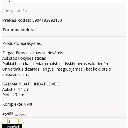
Į norų sąrašą
Prekės kodas:
5904183892160
Turimas kiekis:
4
Produkto aprašymas:
Elegantiškas dizainas su rievėmis
Aukštos kokybės stiklas
Puikiai tinka kasdieniam maistui ir išskirtinėms vakarienėms
Universalus dizainas, lengvai integruojamas į bet kokį stalo
apipavidalinimą
GALIMA PLAUTI INDAPLOVĖJE
Aukštis- 14 cm
Plotis- 7 cm
Komplekte 4 vnt.
59
€27
su PVM