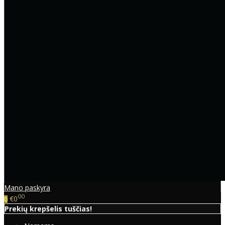
Mano paskyra
00
€0
0
Prekių krepšelis tuščias!