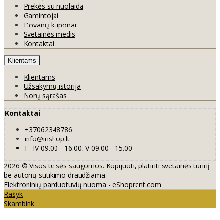
Prekės su nuolaida
Gamintojai
Dovanų kuponai
Svetainės medis
Kontaktai
Klientams
Klientams
Užsakymų istorija
Norų sąrašas
Kontaktai
+37062348786
info@inshop.lt
I - IV 09.00 - 16.00, V 09.00 - 15.00
2026 © Visos teisės saugomos. Kopijuoti, platinti svetainės turinį
be autorių sutikimo draudžiama.
Elektroninių parduotuvių nuoma
-
eShoprent.com
Rašyk
Skambink