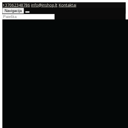
+37062348786
info@inshop.lt
Kontaktai
Navigacija