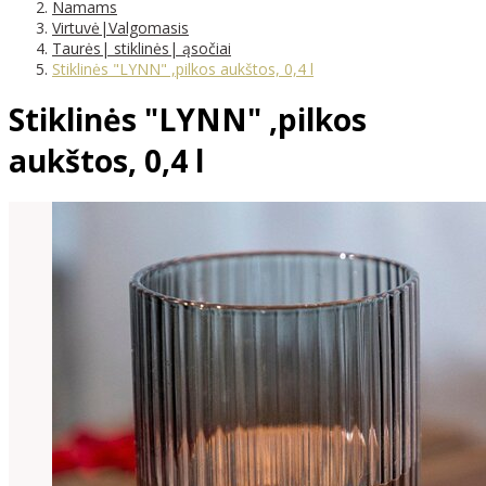
Namams
Virtuvė|Valgomasis
Taurės| stiklinės| ąsočiai
Stiklinės "LYNN" ,pilkos aukštos, 0,4 l
Stiklinės "LYNN" ,pilkos
aukštos, 0,4 l