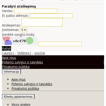
Parašyti atsiliepimą
Vardas:
El. pašto adresas:
Atsiliepimas:
Įvertinimas:
Įveskite saugos kodą:
Rašyti
Taurės|
,
Stiklinės|
,
ąsočiai
Apie mus
Pirkimo sąlygos ir taisyklės
Privatumo politika
Informacija
Apie mus
Pirkimo sąlygos ir taisyklės
Privatumo politika
Klientų aptarnavimas
Visos prekės