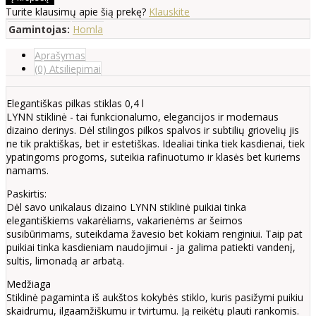
Turite klausimų apie šią prekę?
Klauskite
Gamintojas:
Homla
Aprašymas
(0) Atsiliepimai
Elegantiškas pilkas stiklas 0,4 l
LYNN stiklinė - tai funkcionalumo, elegancijos ir modernaus
dizaino derinys. Dėl stilingos pilkos spalvos ir subtilių griovelių jis
ne tik praktiškas, bet ir estetiškas. Idealiai tinka tiek kasdienai, tiek
ypatingoms progoms, suteikia rafinuotumo ir klasės bet kuriems
namams.
Paskirtis:
Dėl savo unikalaus dizaino LYNN stiklinė puikiai tinka
elegantiškiems vakarėliams, vakarienėms ar šeimos
susibūrimams, suteikdama žavesio bet kokiam renginiui. Taip pat
puikiai tinka kasdieniam naudojimui - ja galima patiekti vandenį,
sultis, limonadą ar arbatą.
Medžiaga
Stiklinė pagaminta iš aukštos kokybės stiklo, kuris pasižymi puikiu
skaidrumu, ilgaamžiškumu ir tvirtumu. Ją reikėtų plauti rankomis.