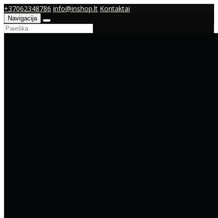
+37062348786
info@inshop.lt
Kontaktai
Navigacija