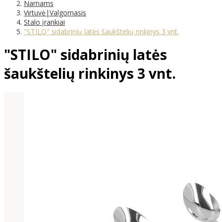
Namams
Virtuvė|Valgomasis
Stalo įrankiai
"STILO" sidabrinių latės šaukštelių rinkinys 3 vnt.
"STILO" sidabrinių latės
šaukštelių rinkinys 3 vnt.