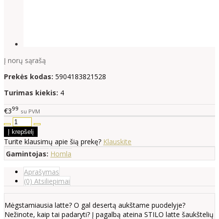
Į norų sąrašą
Prekės kodas:
5904183821528
Turimas kiekis:
4
99
€3
su PVM
Turite klausimų apie šią prekę?
Klauskite
Gamintojas:
Homla
Aprašymas
(0) Atsiliepimai
Mėgstamiausia latte? O gal desertą aukštame puodelyje?
Nežinote, kaip tai padaryti? Į pagalbą ateina STILO latte šaukštelių