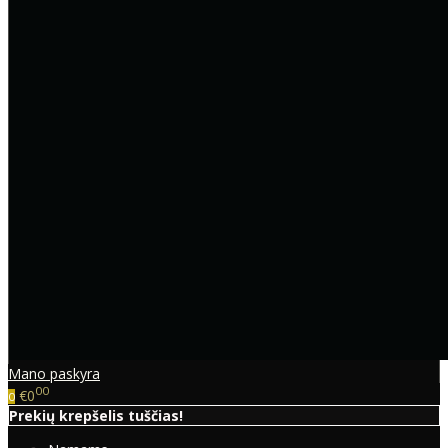
Mano paskyra
00
€0
0
Prekių krepšelis tuščias!