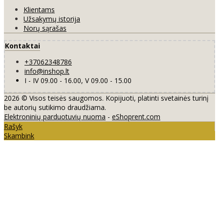
Klientams
Užsakymų istorija
Norų sąrašas
Kontaktai
+37062348786
info@inshop.lt
I - IV 09.00 - 16.00, V 09.00 - 15.00
2026 © Visos teisės saugomos. Kopijuoti, platinti svetainės turinį
be autorių sutikimo draudžiama.
Elektroninių parduotuvių nuoma
-
eShoprent.com
Rašyk
Skambink