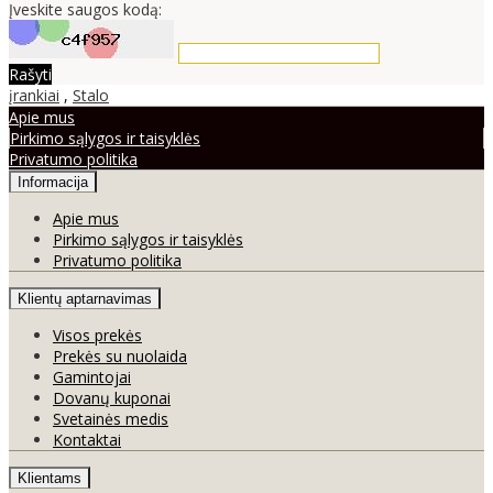
Įveskite saugos kodą:
Rašyti
įrankiai
,
Stalo
Apie mus
Pirkimo sąlygos ir taisyklės
Privatumo politika
Informacija
Apie mus
Pirkimo sąlygos ir taisyklės
Privatumo politika
Klientų aptarnavimas
Visos prekės
Prekės su nuolaida
Gamintojai
Dovanų kuponai
Svetainės medis
Kontaktai
Klientams