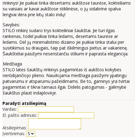
rinkinys! Jie puikiai tinka desertams aukštose taurėse, kokteiliams
su vaisiais ar kavai aukštose stiklinėse, o jų sidabrinė spalva
lengvai dera prie kitų stalo indų!
Savybės:
STILO rinkinį sudaro trys kokteiliniai šaukštai. Jie turi ilgas
rankenas, todėl puikiai tinka ledams, desertams taurėse ar
ledams. Dėl jų minimalistinio dizaino jie puikiai tinka stalui per
susitikimus su draugais, taip pat iškilmingus pietus ar vakarienę.
Šaukšteliai pasižymi nesenstančiu stiliumi ir paprasta elegancija.
Medžiaga
STILO latės šaukštų rinkinys pagamintas iš aukštos kokybės
nerūdijančiojo plieno. Naudojama medžiaga pasižymi ypatingu
patvarumu ir atsparumu pažeidimams. Be to, gaminys yra tvirtai
pagamintas ir tikrai tarnaus ilgai. Didelis patogumas - galimybė
šaukštus plauti indaplovėje.
Parašyti atsiliepimą
Vardas:
El. pašto adresas:
Atsiliepimas:
Įvertinimas: