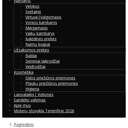
Namams
Velykos
Svetainė
Virtuvė|Valgomasis
Vonios kambarys
Miegamasis
Vaikų kambarys
Kalėdinės prekės
Namų kvapai
Užsakomos prekės
Baldai
Sieniniai laikrodžiai
Veidrodžiai
Kosmetika
Odos priežiūros priemonės
Plaukų priežiūros priemonės
Higiena
Laisvalaikis| Kelionės
Sandėlio valymas
Apie mus
Moterų stovykla Tenerifėje 2026
Pagrindinis