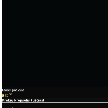
Mano paskyra
00
€0
0
Prekių krepšelis tuščias!