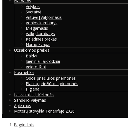
Namams
Velykos
Svetainė
Virtuvė|Valgomasis
Vonios kambarys
Miegamasis
Vaikų kambarys
Kalėdinės prekės
Namų kvapai
Užsakomos prekės
Baldai
Sieniniai laikrodžiai
Veidrodžiai
Kosmetika
Odos priežiūros priemonės
Plaukų priežiūros priemonės
Higiena
Laisvalaikis| Kelionės
Sandėlio valymas
Apie mus
Moterų stovykla Tenerifėje 2026
Pagrindinis