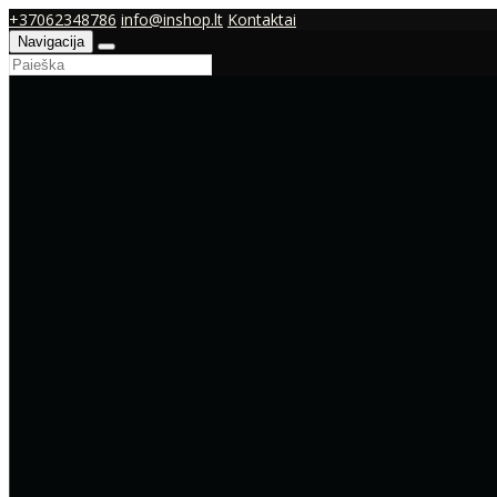
+37062348786
info@inshop.lt
Kontaktai
Navigacija