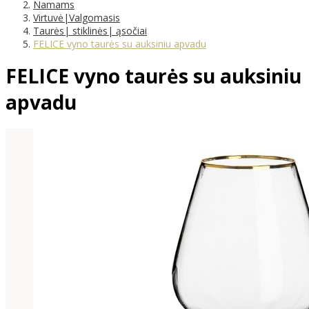
Namams
Virtuvė|Valgomasis
Taurės| stiklinės| ąsočiai
FELICE vyno taurės su auksiniu apvadu
FELICE vyno taurės su auksiniu
apvadu