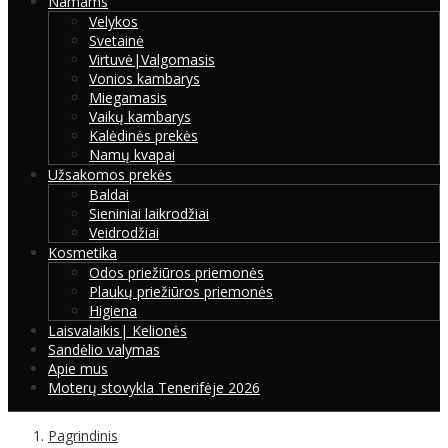
Namams
Velykos
Svetainė
Virtuvė|Valgomasis
Vonios kambarys
Miegamasis
Vaikų kambarys
Kalėdinės prekės
Namų kvapai
Užsakomos prekės
Baldai
Sieniniai laikrodžiai
Veidrodžiai
Kosmetika
Odos priežiūros priemonės
Plaukų priežiūros priemonės
Higiena
Laisvalaikis| Kelionės
Sandėlio valymas
Apie mus
Moterų stovykla Tenerifėje 2026
Pagrindinis