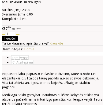
ar susitikimus su draugais.
Aukštis (cm): 23.00
Skersmuo (cm): 6.00
Komplekte 4 vnt.
99
€37
su PVM
Turite klausimų apie šią prekę?
Klauskite
Gamintojas:
Homla
Aprašymas
(0) Atsiliepimai
Nepaisant labai paprasto ir klasikinio dizaino, taurė atrodo itin
elegantiškai. 0,5 l talpos taurę papildo aukso spalvos dekoracija.
Visa tai uždėta ant ilgos, plonos kojelės, užbaigtos stabiliu
pagrindu.
Medžiaga Stiklo gamybai: naudotas aukštos kokybės stiklas yra
atsparus pažeidimams ir turi lygų paviršių, kurį lengva valyti. Taurę
reikėtų plauti rankomis.