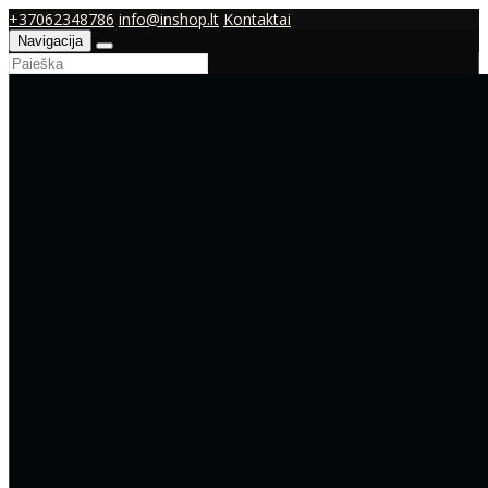
+37062348786
info@inshop.lt
Kontaktai
Navigacija