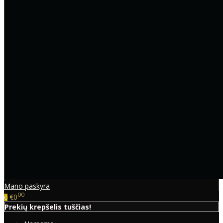
Mano paskyra
00
€0
0
Prekių krepšelis tuščias!