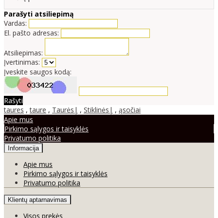
Parašyti atsiliepimą
Vardas:
El. pašto adresas:
Atsiliepimas:
Įvertinimas:
Įveskite saugos kodą:
Rašyti
taures
,
taure
,
Taurės|
,
Stiklinės|
,
ąsočiai
Apie mus
Pirkimo sąlygos ir taisyklės
Privatumo politika
Informacija
Apie mus
Pirkimo sąlygos ir taisyklės
Privatumo politika
Klientų aptarnavimas
Visos prekės