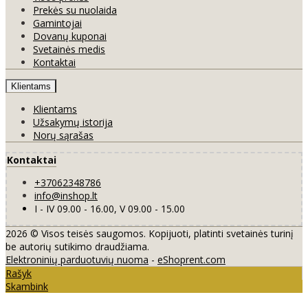
Prekės su nuolaida
Gamintojai
Dovanų kuponai
Svetainės medis
Kontaktai
Klientams
Klientams
Užsakymų istorija
Norų sąrašas
Kontaktai
+37062348786
info@inshop.lt
I - IV 09.00 - 16.00, V 09.00 - 15.00
2026 © Visos teisės saugomos. Kopijuoti, platinti svetainės turinį
be autorių sutikimo draudžiama.
Elektroninių parduotuvių nuoma
-
eShoprent.com
Rašyk
Skambink