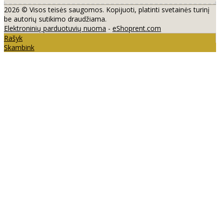
2026 © Visos teisės saugomos. Kopijuoti, platinti svetainės turinį
be autorių sutikimo draudžiama.
Elektroninių parduotuvių nuoma
-
eShoprent.com
Rašyk
Skambink