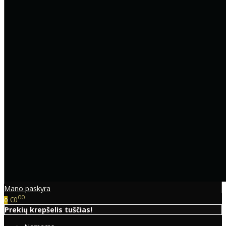
Mano paskyra
00
€0
0
Prekių krepšelis tuščias!