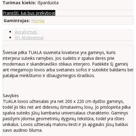
Turimas kiekis:
Išparduota
Pranešti, kai bus prekyboje
Gamintojas:
Homla
Aprašymas
(0) Atsiliepimai
Šviesiai pilka TUALA siuvinėta lovatiesė yra gaminys, kuris
interjerui suteiks ramybės. Jos sudėtis ir spalva derės prie
modernaus ir skandinaviško stiliaus interjero. Padėkite šį gaminį
ant miegamojo lovos arba svetainės sofos ir suteikite baldams bei
patalpai minkštumo ir džiaugsmingos išraiškos.
Savybės
TUALA lovos užtiesalas yra net 200 x 220 cm dydžio gaminys,
todėl jis tiks net ant didesnių išmatavimų lovų. Jo prislopinta pilka
spalva suteiks jūsų kambariui universalaus charakterio. Gaminys
pasižymi įdomia geometrinių dygsnių tekstūra, todėl yra išties
unikalus. Lovos užtiesalą malonu liesti ir jis apgaubs jūsų baldus
savo audinio šiluma.