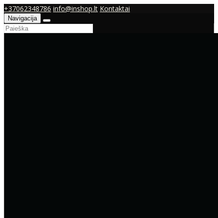
+37062348786
info@inshop.lt
Kontaktai
Navigacija