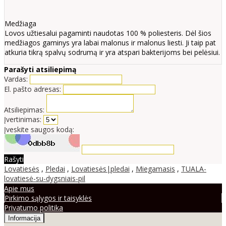
Medžiaga
Lovos užtiesalui pagaminti naudotas 100 % poliesteris. Dėl šios
medžiagos gaminys yra labai malonus ir malonus liesti. Ji taip pat
atkuria tikrą spalvų sodrumą ir yra atspari bakterijoms bei pelėsiui.
Parašyti atsiliepimą
Vardas:
El. pašto adresas:
Atsiliepimas:
Įvertinimas:
Įveskite saugos kodą:
Rašyti
Lovatiesės
,
Pledai
,
Lovatiesės|pledai
,
Miegamasis
,
TUALA-
lovatiesė-su-dygsniais-pil
Apie mus
Pirkimo sąlygos ir taisyklės
Privatumo politika
Informacija