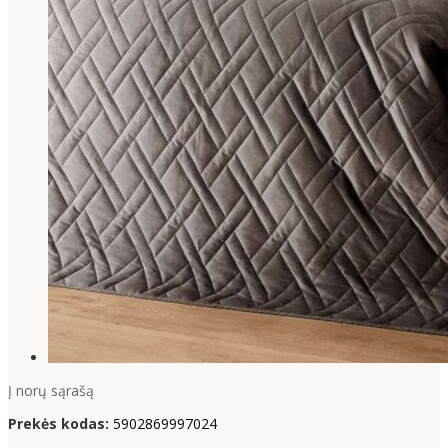
Į norų sąrašą
Prekės kodas:
5902869997024