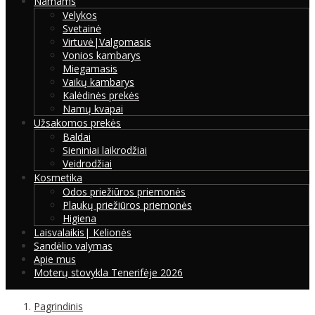
Namams
Velykos
Svetainė
Virtuvė|Valgomasis
Vonios kambarys
Miegamasis
Vaikų kambarys
Kalėdinės prekės
Namų kvapai
Užsakomos prekės
Baldai
Sieniniai laikrodžiai
Veidrodžiai
Kosmetika
Odos priežiūros priemonės
Plaukų priežiūros priemonės
Higiena
Laisvalaikis| Kelionės
Sandėlio valymas
Apie mus
Moterų stovykla Tenerifėje 2026
Pagrindinis