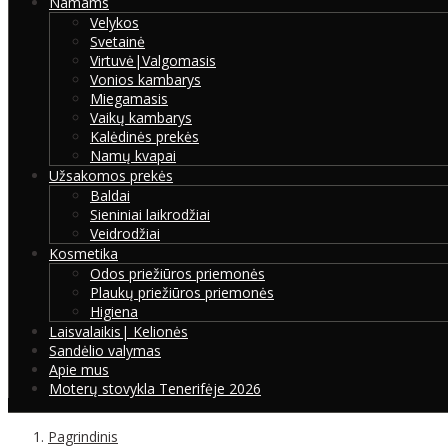
Namams
Velykos
Svetainė
Virtuvė|Valgomasis
Vonios kambarys
Miegamasis
Vaikų kambarys
Kalėdinės prekės
Namų kvapai
Užsakomos prekės
Baldai
Sieniniai laikrodžiai
Veidrodžiai
Kosmetika
Odos priežiūros priemonės
Plaukų priežiūros priemonės
Higiena
Laisvalaikis| Kelionės
Sandėlio valymas
Apie mus
Moterų stovykla Tenerifėje 2026
Pagrindinis