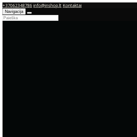
+37062348786
info@inshop.lt
Kontaktai
Navigacija