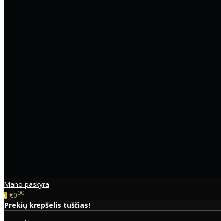
Mano paskyra
00
€0
0
Prekių krepšelis tuščias!