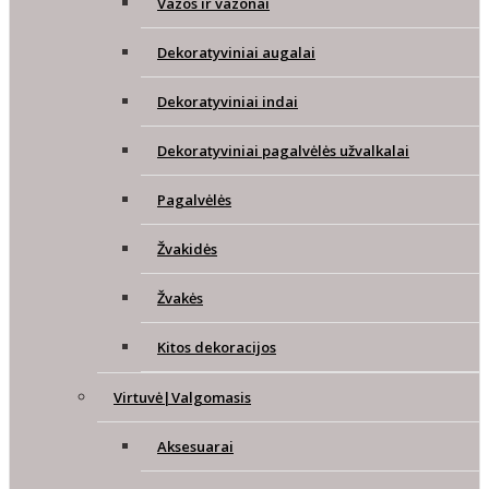
Vazos ir vazonai
Dekoratyviniai augalai
Dekoratyviniai indai
Dekoratyviniai pagalvėlės užvalkalai
Pagalvėlės
Žvakidės
Žvakės
Kitos dekoracijos
Virtuvė|Valgomasis
Aksesuarai