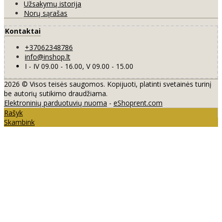
Užsakymų istorija
Norų sąrašas
Kontaktai
+37062348786
info@inshop.lt
I - IV 09.00 - 16.00, V 09.00 - 15.00
2026 © Visos teisės saugomos. Kopijuoti, platinti svetainės turinį
be autorių sutikimo draudžiama.
Elektroninių parduotuvių nuoma
-
eShoprent.com
Rašyk
Skambink