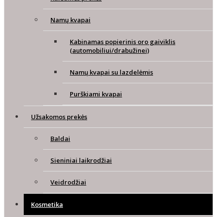
Namų kvapai
Kabinamas popierinis oro gaiviklis
(automobiliui/drabužinei)
Namų kvapai su lazdelėmis
Purškiami kvapai
Užsakomos prekės
Baldai
Sieniniai laikrodžiai
Veidrodžiai
Kosmetika