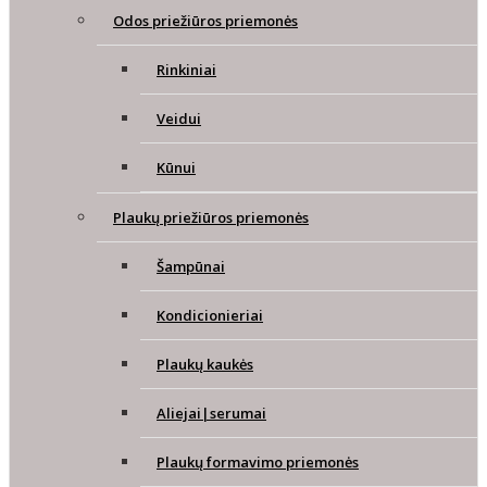
Odos priežiūros priemonės
Rinkiniai
Veidui
Kūnui
Plaukų priežiūros priemonės
Šampūnai
Kondicionieriai
Plaukų kaukės
Aliejai|serumai
Plaukų formavimo priemonės