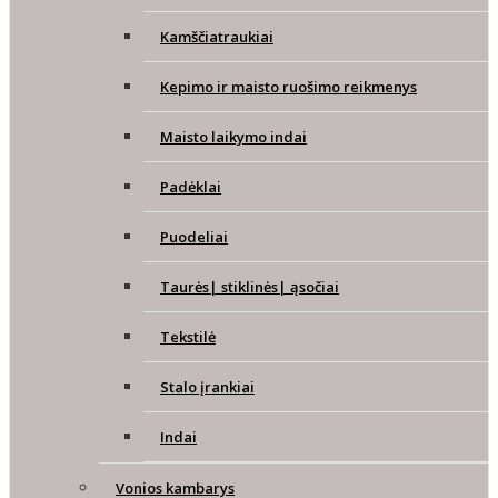
Kamščiatraukiai
Kepimo ir maisto ruošimo reikmenys
Maisto laikymo indai
Padėklai
Puodeliai
Taurės| stiklinės| ąsočiai
Tekstilė
Stalo įrankiai
Indai
Vonios kambarys