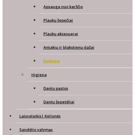
Apsauga nuo karščio
Plaukų šepečiai
Plaukų aksesuarai
Antakių ir blakstienų dažai
Rinkiniai
Higiena
Dantų pastos
Dantų šepetėliai
Laisvalaikis| Kelionės
Sandėlio valymas