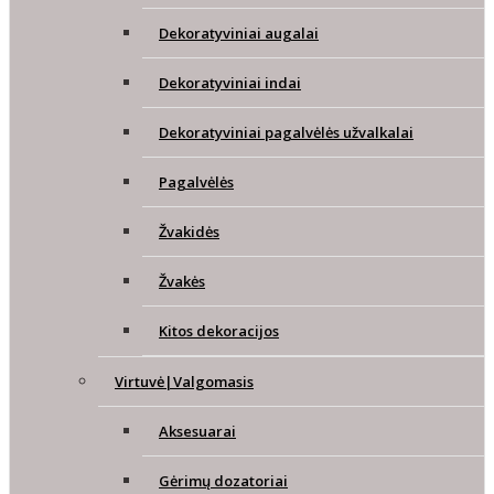
Dekoratyviniai augalai
Dekoratyviniai indai
Dekoratyviniai pagalvėlės užvalkalai
Pagalvėlės
Žvakidės
Žvakės
Kitos dekoracijos
Virtuvė|Valgomasis
Aksesuarai
Gėrimų dozatoriai