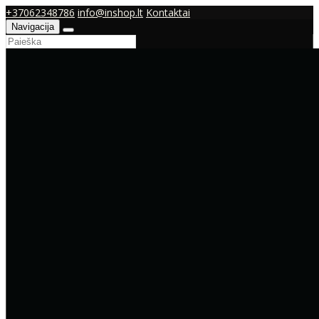
+37062348786
info@inshop.lt
Kontaktai
Navigacija