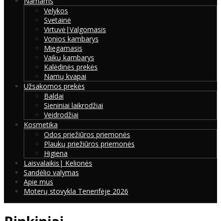
Namams
Velykos
Svetainė
Virtuvė|Valgomasis
Vonios kambarys
Miegamasis
Vaikų kambarys
Kalėdinės prekės
Namų kvapai
Užsakomos prekės
Baldai
Sieniniai laikrodžiai
Veidrodžiai
Kosmetika
Odos priežiūros priemonės
Plaukų priežiūros priemonės
Higiena
Laisvalaikis| Kelionės
Sandėlio valymas
Apie mus
Moterų stovykla Tenerifėje 2026