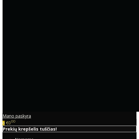
Mano paskyra
00
€0
0
Prekių krepšelis tuščias!