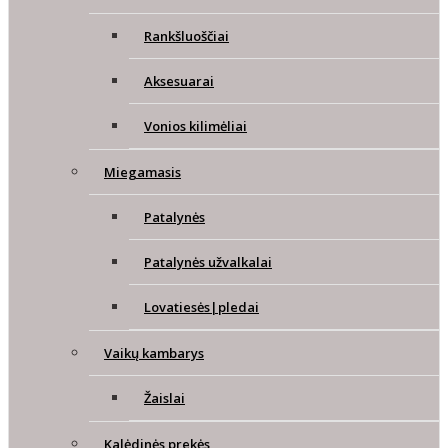
Rankšluoščiai
Aksesuarai
Vonios kilimėliai
Miegamasis
Patalynės
Patalynės užvalkalai
Lovatiesės|pledai
Vaikų kambarys
Žaislai
Kalėdinės prekės