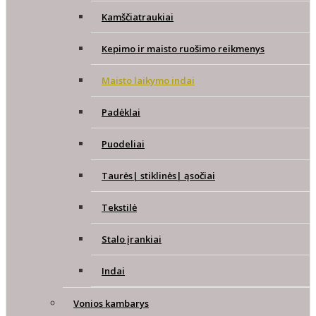
Kamščiatraukiai
Kepimo ir maisto ruošimo reikmenys
Maisto laikymo indai
Padėklai
Puodeliai
Taurės| stiklinės| ąsočiai
Tekstilė
Stalo įrankiai
Indai
Vonios kambarys