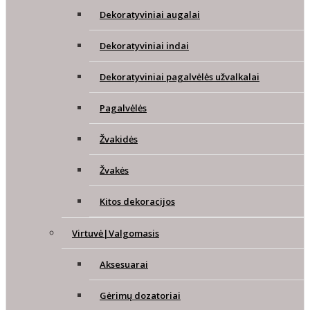
Dekoratyviniai augalai
Dekoratyviniai indai
Dekoratyviniai pagalvėlės užvalkalai
Pagalvėlės
Žvakidės
Žvakės
Kitos dekoracijos
Virtuvė|Valgomasis
Aksesuarai
Gėrimų dozatoriai