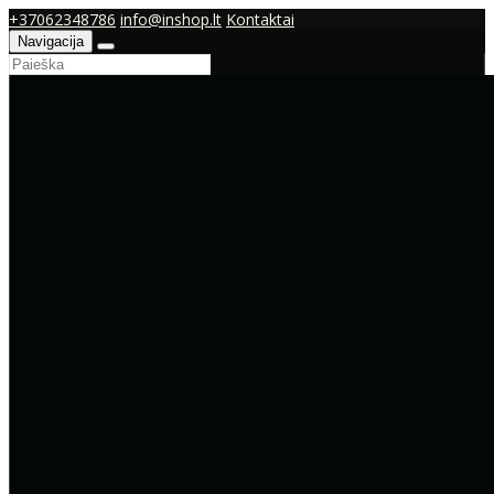
+37062348786
info@inshop.lt
Kontaktai
Navigacija