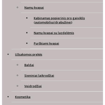
Namų kvapai
Kabinamas popierinis oro gaiviklis
(automobiliui/drabužinei)
Namų kvapai su lazdelėmis
Purškiami kvapai
Užsakomos prekės
Baldai
Sieniniai laikrodžiai
Veidrodžiai
Kosmetika