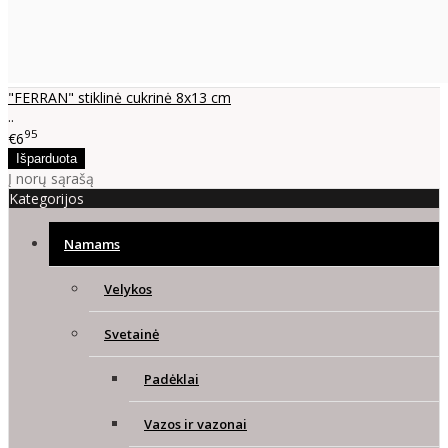
"FERRAN" stiklinė cukrinė 8x13 cm
..
95
€6
Į norų sąrašą
Kategorijos
Namams
Velykos
Svetainė
Padėklai
Vazos ir vazonai