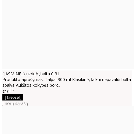
"JASMINE "cukrinė ,balta 0,3 l
Produkto aprašymas: Talpa: 300 ml Klasikinė, laikui nepavaldi balta
spalva Aukštos kokybės porc..
95
€10
Į norų sąrašą