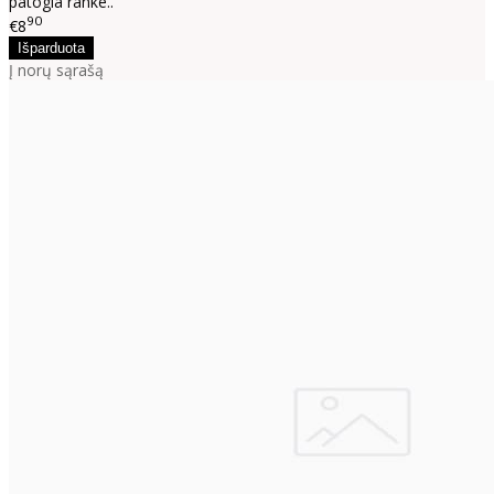
patogia ranke..
90
€8
Į norų sąrašą