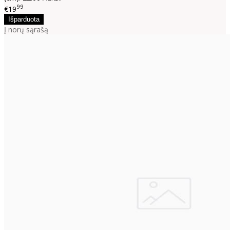
99
€19
Į norų sąrašą