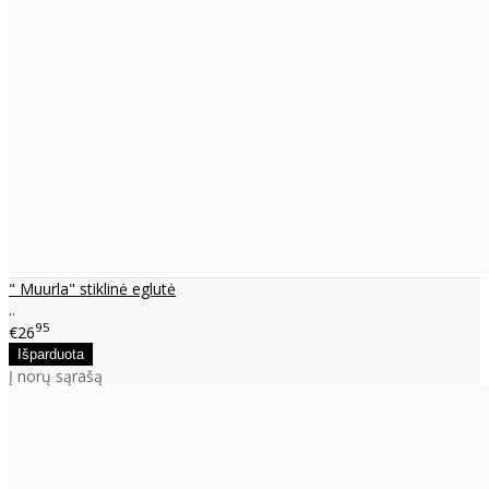
" Muurla" stiklinė eglutė
..
95
€26
Į norų sąrašą