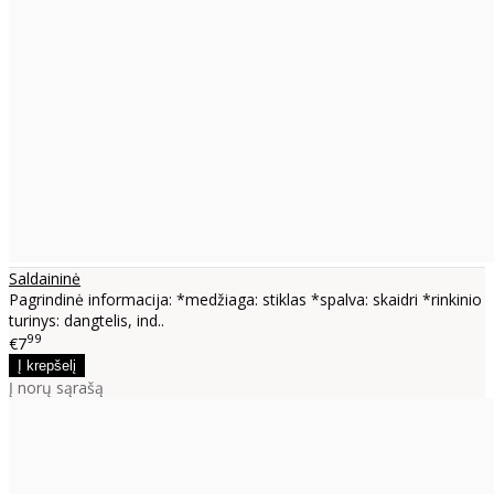
Saldaininė
Pagrindinė informacija: *medžiaga: stiklas *spalva: skaidri *rinkinio
turinys: dangtelis, ind..
99
€7
Į norų sąrašą