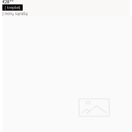
95
€28
Į norų sąrašą