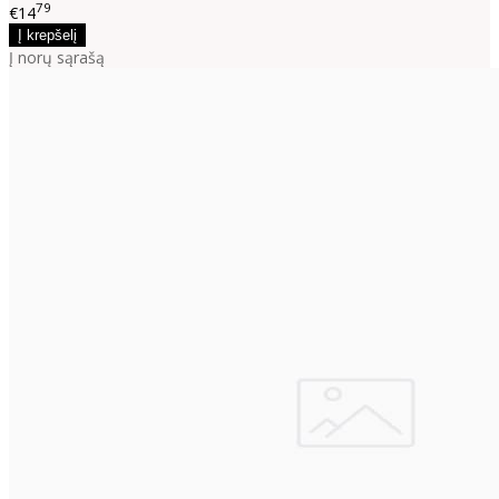
79
€14
Į norų sąrašą