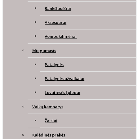
Rankšluoščiai
Aksesuarai
Vonios kilimėliai
Miegamasis
Patalynės
Patalynės užvalkalai
Lovatiesės|pledai
Vaikų kambarys
Žaislai
Kalėdinės prekės