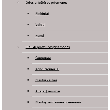
Odos priežiūros priemonės
Rinkiniai
Veidui
Kūnui
Plaukų priežiūros priemonės
Šampūnai
Kondicionieriai
Plaukų kaukės
Aliejai|serumai
Plaukų formavimo priemonės