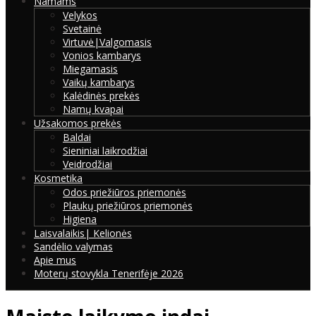
Namams
Velykos
Svetainė
Virtuvė|Valgomasis
Vonios kambarys
Miegamasis
Vaikų kambarys
Kalėdinės prekės
Namų kvapai
Užsakomos prekės
Baldai
Sieniniai laikrodžiai
Veidrodžiai
Kosmetika
Odos priežiūros priemonės
Plaukų priežiūros priemonės
Higiena
Laisvalaikis| Kelionės
Sandėlio valymas
Apie mus
Moterų stovykla Tenerifėje 2026