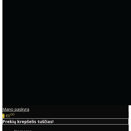
Mano paskyra
00
€0
0
Prekių krepšelis tuščias!