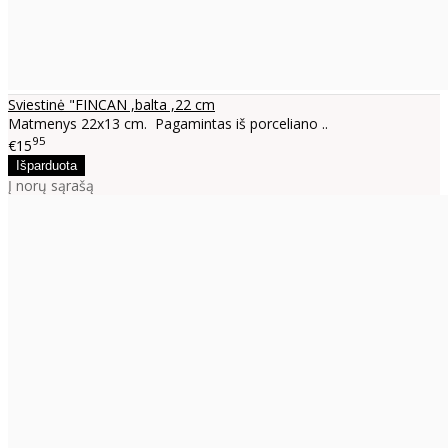
Sviestinė "FINCAN ,balta ,22 cm
Matmenys 22x13 cm. Pagamintas iš porceliano ..
95
€15
Į norų sąrašą