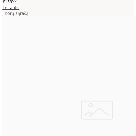
00
€139
Teirautis
Į norų sąrašą