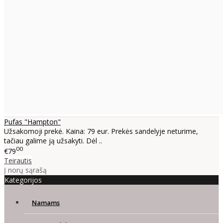
Pufas "Hampton"
Užsakomoji prekė. Kaina: 79 eur. Prekės sandelyje neturime,
tačiau galime ją užsakyti. Dėl ..
00
€79
Teirautis
Į norų sąrašą
Kategorijos
Namams