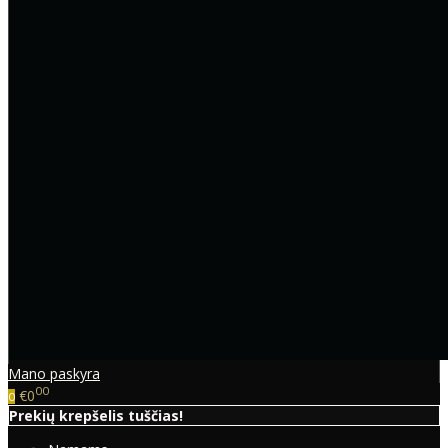
Mano paskyra
00
€0
0
Prekių krepšelis tuščias!