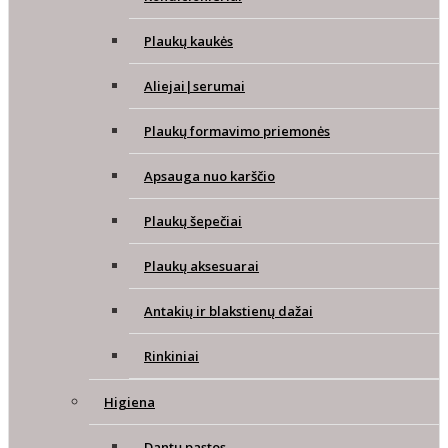
Plaukų kaukės
Aliejai|serumai
Plaukų formavimo priemonės
Apsauga nuo karščio
Plaukų šepečiai
Plaukų aksesuarai
Antakių ir blakstienų dažai
Rinkiniai
Higiena
Dantų pastos