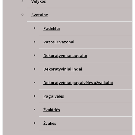
Velykos
Svetainė
Padėklai
Vazos ir vazonai
Dekoratyviniai augalai
Dekoratyviniai indai
Dekoratyviniai pagalvėlės užvalkalai
Pagalvėlės
Žvakidės
Žvakės