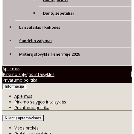
Dantų šepetėliai
Laisvalaikis| Kelionės
Sandėlio valymas
Moterų stovykla Tenerifėje 2026
Apie mus
Pirkimo sąlygos ir taisyklės
Privatumo politika
Informacija
Apie mus
Pirkimo sąlygos ir taisyklės
Privatumo politika
Klientų aptarnavimas
Visos prekės
Prekės su nuolaida