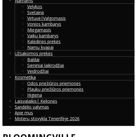
Namams
Velykos
Svetainė
Virtuvė|Valgomasis
Vonios kambarys
Miegamasis
Vaikų kambarys
Kalėdinės prekės
Namų kvapai
Užsakomos prekės
Baldai
Sieniniai laikrodžiai
Veidrodžiai
Kosmetika
Odos priežiūros priemonės
Plaukų priežiūros priemonės
Higiena
Laisvalaikis| Kelionės
Sandėlio valymas
Apie mus
Moterų stovykla Tenerifėje 2026