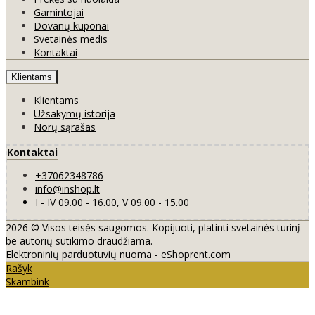
Gamintojai
Dovanų kuponai
Svetainės medis
Kontaktai
Klientams
Klientams
Užsakymų istorija
Norų sąrašas
Kontaktai
+37062348786
info@inshop.lt
I - IV 09.00 - 16.00, V 09.00 - 15.00
2026 © Visos teisės saugomos. Kopijuoti, platinti svetainės turinį
be autorių sutikimo draudžiama.
Elektroninių parduotuvių nuoma
-
eShoprent.com
Rašyk
Skambink