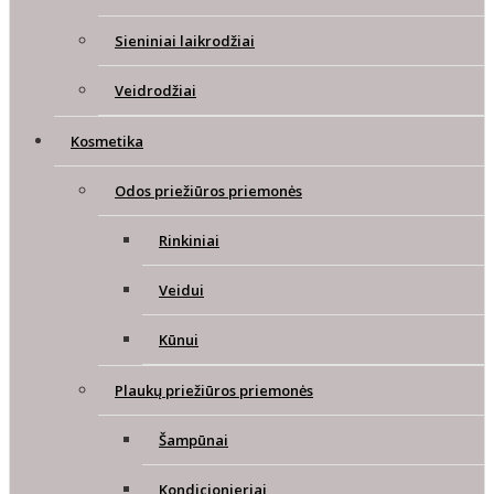
Sieniniai laikrodžiai
Veidrodžiai
Kosmetika
Odos priežiūros priemonės
Rinkiniai
Veidui
Kūnui
Plaukų priežiūros priemonės
Šampūnai
Kondicionieriai