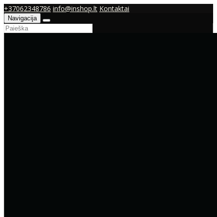
+37062348786
info@inshop.lt
Kontaktai
Navigacija