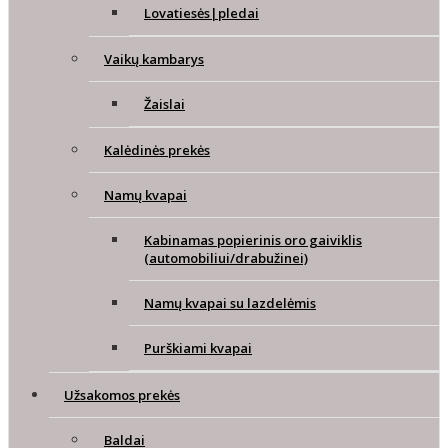
Lovatiesės|pledai
Vaikų kambarys
Žaislai
Kalėdinės prekės
Namų kvapai
Kabinamas popierinis oro gaiviklis
(automobiliui/drabužinei)
Namų kvapai su lazdelėmis
Purškiami kvapai
Užsakomos prekės
Baldai