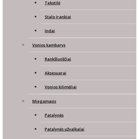
Tekstilė
Stalo įrankiai
Indai
Vonios kambarys
Rankšluoščiai
Aksesuarai
Vonios kilimėliai
Miegamasis
Patalynės
Patalynės užvalkalai