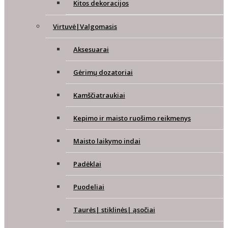
Kitos dekoracijos
Virtuvė|Valgomasis
Aksesuarai
Gėrimų dozatoriai
Kamščiatraukiai
Kepimo ir maisto ruošimo reikmenys
Maisto laikymo indai
Padėklai
Puodeliai
Taurės| stiklinės| ąsočiai